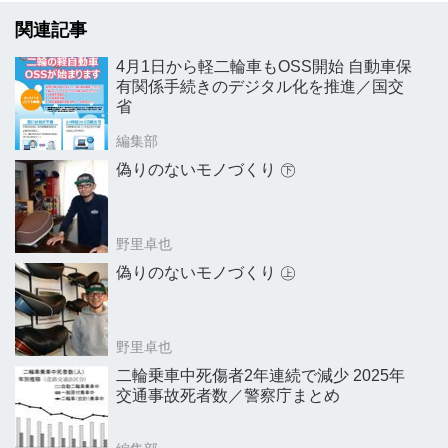
関連記事
4月1日から軽二輪車もOSS開始 自動車保
有関係手続きのデジタル化を推進／国交
省
編集部
偽りのないモノづくり ㊦
野里卓也
偽りのないモノづくり ㊤
野里卓也
二輪乗車中死傷者2年連続で減少 2025年
交通事故死者数／警察庁まとめ