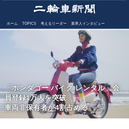
ホーム
TOPICS
考えるリーダー
業界人インタビュー
「ホンダゴー バイク レンタル」会
員登録1万人を突破
車両非保有者が4割占める