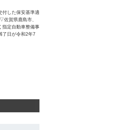
交付した保安基準適
の▽佐賀県鹿島市、
く指定自動車整備事
了日が令和2年7