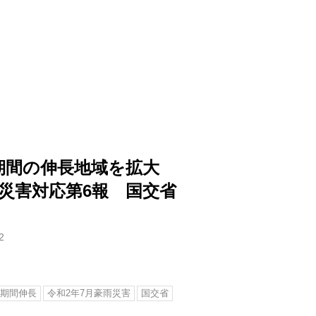
期間の伸長地域を拡大
雨災害対応第6報 国交省
2
期間伸長
令和2年7月豪雨災害
国交省