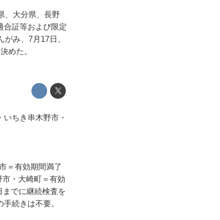
県、大分県、長野
適合証等および限定
がみ、7月17日、
を決めた。
・いちき串木野市・
島市＝有効期間満了
野市・大崎町＝有効
同日までに継続検査を
の手続きは不要。