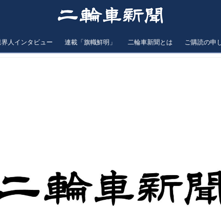
業界人インタビュー
連載「旗幟鮮明」
二輪車新聞とは
ご購読の申