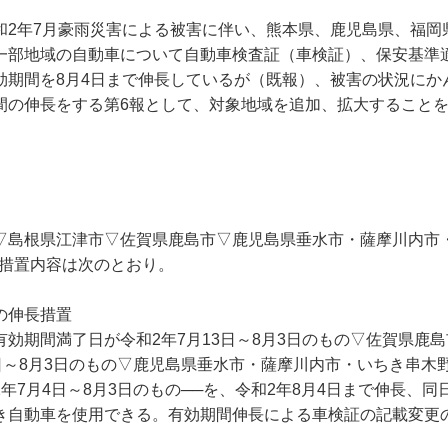
和2年7月豪雨災害による被害に伴い、熊本県、鹿児島県、福岡
一部地域の自動車について自動車検査証（車検証）、保安基準
効期間を8月4日まで伸長しているが（既報）、被害の状況にかん
間の伸長をする第6報として、対象地域を追加、拡大すること
▽島根県江津市▽佐賀県鹿島市▽鹿児島県垂水市・薩摩川内市
な措置内容は次のとおり。
間の伸長措置
効期間満了日が令和2年7月13日～8月3日のもの▽佐賀県鹿
6日～8月3日のもの▽鹿児島県垂水市・薩摩川内市・いちき串木
年7月4日～8月3日のもの──を、令和2年8月4日まで伸長、
き自動車を使用できる。有効期間伸長による車検証の記載変更