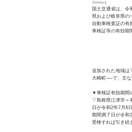
国土交通省は、令
県および岐阜県の
自動車検査証の有
車検証等の有効期
追加された地域は
大崎町──で、主
▼車検証有効期
▽島根県江津市＝有
日が令和2年7月
期間満了日が令和2
受検すれば引き続