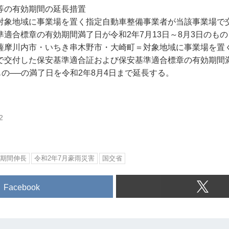
等の有効期間の延長措置
対象地域に事業場を置く指定自動車整備事業者が当該事業場で
適合標章の有効期間満了日が令和2年7月13日～8月3日のも
薩摩川内市・いちき串木野市・大崎町＝対象地域に事業場を置
で交付した保安基準適合証および保安基準適合標章の有効期間満
もの──の満了日を令和2年8月4日まで延長する。
2
期間伸長
令和2年7月豪雨災害
国交省
Facebook