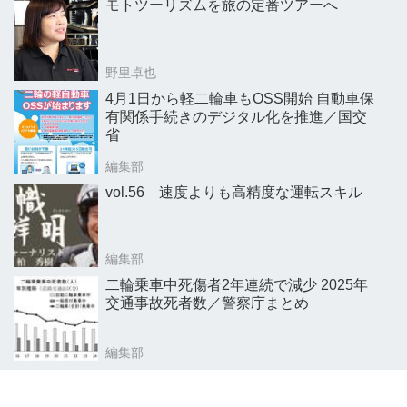
モトツーリズムを旅の定番ツアーへ
野里卓也
4月1日から軽二輪車もOSS開始 自動車保
有関係手続きのデジタル化を推進／国交
省
編集部
vol.56 速度よりも高精度な運転スキル
編集部
二輪乗車中死傷者2年連続で減少 2025年
交通事故死者数／警察庁まとめ
編集部