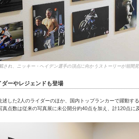
載され、ニッキー・ヘイデン選手の頂点に向かうストーリーが垣間
イダーやレジェンドも登場
先述した2人のライダーのほか、国内トップランカーで躍動す
写真点数は従来の写真展に未公開分約40点を加え、計120点に