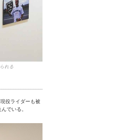
見られる
る現役ライダーも被
及んでいる。