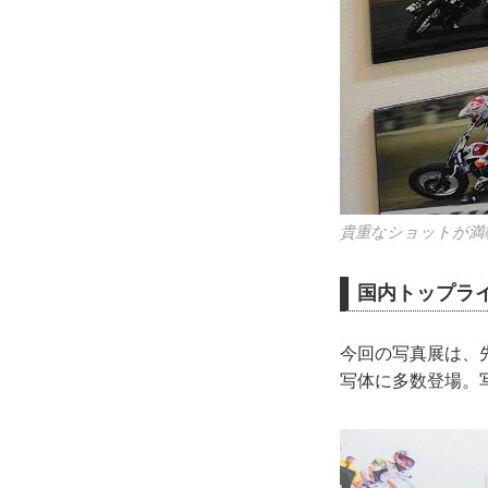
貴重なショットが満
国内トップラ
今回の写真展は、
写体に多数登場。