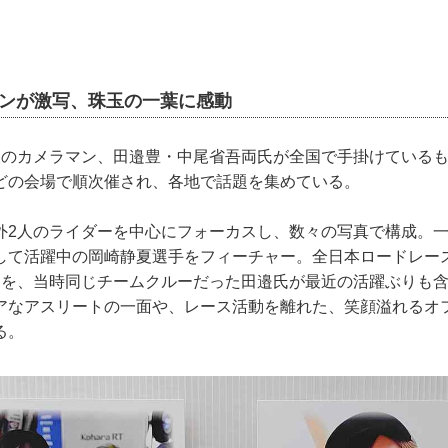
マンが激写、珠玉の一葉に感動
人のカメラマン、田邉豊・中尾省吾両氏が全国で手掛けている
どの会場で順次催され、各地で話題を集めている。
外2人のライダーを中心にフォーカスし、数々の写真で構成。
して活躍中の岡崎静夏選手をフィーチャー。全日本ロードレース
間を、当時同じチームクルーだった田邉氏が最近の活躍ぶりも
アなアスリートの一面や、レース活動を離れた、笑顔溢れるオ
る。