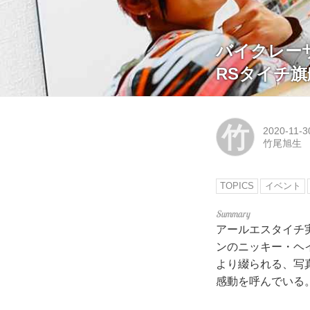
バイクレー
RSタイチ
竹
2020-11-3
竹尾旭生
TOPICS
イベント
アールエスタイチ
ンのニッキー・ヘ
より綴られる、写真
感動を呼んでいる