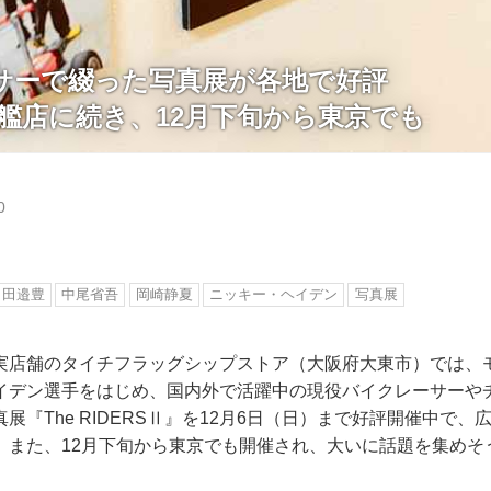
サーで綴った写真展が各地で好評
旗艦店に続き、12月下旬から東京でも
0
田邉豊
中尾省吾
岡崎静夏
ニッキー・ヘイデン
写真展
実店舗のタイチフラッグシップストア（大阪府大東市）では、
イデン選手をはじめ、国内外で活躍中の現役バイクレーサーや
展『The RIDERSⅡ』を12月6日（日）まで好評開催中で
。また、12月下旬から東京でも開催され、大いに話題を集めそ