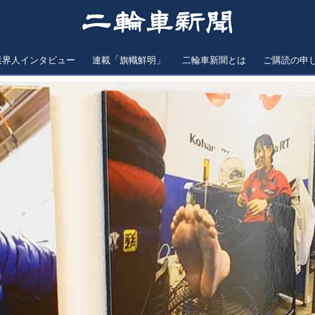
業界人インタビュー
連載「旗幟鮮明」
二輪車新聞とは
ご購読の申