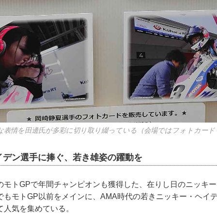
な表情を田邊氏が多彩に切り取り綴っている（会場ではフォトカード
イデン選手に捧ぐ、若き雄姿の躍動を
のモトGPで年間チャンピオンも獲得した、在りし日のニッキ
でもモトGP以前をメインに、AMA時代の若きニッキー・ヘイ
て人気を集めている。