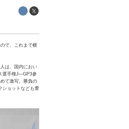
もので、これまで横
一人は、国内におい
選手権J―GP3参
含めて激写。勝負の
フショットなども豊