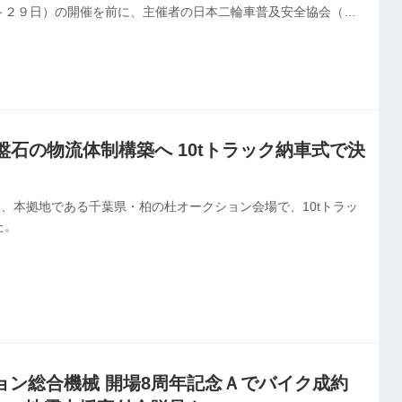
～２９日）の開催を前に、主催者の日本二輪車普及安全協会（日
長）は２月３日、報道関係者向け説明会（プレスカンファレン
た。
盤石の物流体制構築へ 10tトラック納車式で決
2日、本拠地である千葉県・柏の杜オークション会場で、10tトラッ
た。
ョン総合機械 開場8周年記念Ａでバイク成約