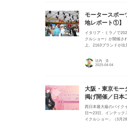
モータースポーツ
地レポート①】
イタリア・ミラノで202
クルショー）が開催され
上、2163ブランドが
る敷地において、10
た11月4日午前、そ
辻内 圭
記者も会場を訪問した
企業のトピックを中心
ー。ドゥカテ...
大阪・東京モータ
掲げ開催／日本
西日本最大級のバイクイ
日〜23日、インテック
イクルショー」（3月2
の日本二輪車普及安全