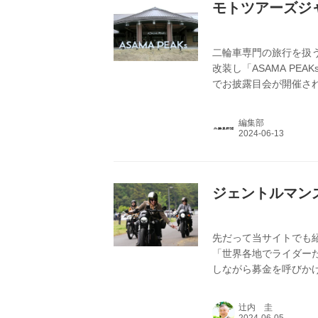
モトツアーズジャ
二輪車専門の旅行を扱
改装し「ASAMA P
でお披露目会が開催さ
パンの管理会社である
とを発表。周辺の居住
編集部
う。
ジェントルマン
先だって当サイトでも紹介したD
「世界各地でライダー
しながら募金を呼びか
辻内 圭