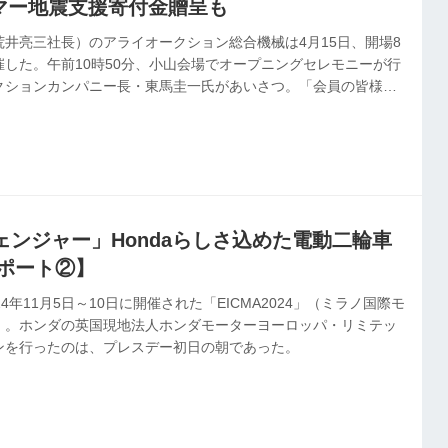
ンマー地震支援寄付金贈呈も
井亮三社長）のアライオークション総合機械は4月15日、開場8
した。午前10時50分、小山会場でオープニングセレモニーが行
クションカンパニー長・東馬圭一氏があいさつ。「会員の皆様の
と謝意を述べ、建設機械、農業機械、フォークリフトといった商
紹介した。また4月8日～12日に開催したミャンマー地震被災地
ョンにも触れ、「ご寄付の合計額は333万6800円となった。皆
謝申し上げる」と報告した。
ェンジャー」Hondaらしさ込めた電動二輪車
レポート②】
4年11月5日～10日に開催された「EICMA2024」（ミラノ国際モ
）。ホンダの英国現地法人ホンダモーターヨーロッパ・リミテッ
ンを行ったのは、プレスデー初日の朝であった。