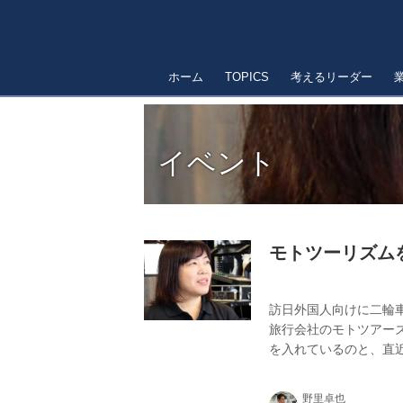
ホーム
TOPICS
考えるリーダー
イベント
モトツーリズム
訪日外国人向けに二輪
旅行会社のモトツアー
を入れているのと、直
バイクの需要が伸びて
のツアーや今後の展開
野里卓也