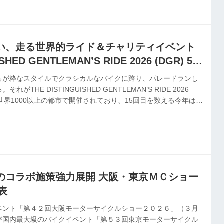
い、走る世界的ライド＆チャリティイベント
ISHED GENTLEMAN’S RIDE 2026 (DGR) 5月
ちが粋なスタイルでクラシカルなバイクに跨り、パレードランし
THE DISTINGUISHED GENTLEMAN’S RIDE 2026
から世界1000以上の都市で開催されており、15回目を数える今年は5
も全国24都市で開催される予定だ。年々規模を拡大している東京会
コーヒーが無料で振舞われる。
のコラボ施策強力展開 大阪・東京ＭＣショー
表
ベント「第４２回大阪モーターサイクルショー２０２６」（３月
び国内最大級のバイクイベント「第５３回東京モーターサイクル