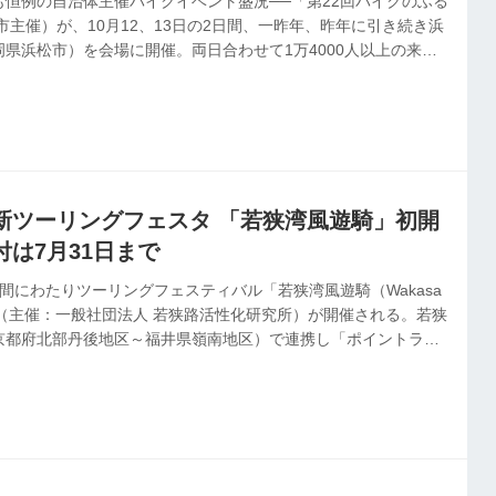
恒例の自治体主催バイクイベント盛況──「第22回バイクのふる
松市主催）が、10月12、13日の2日間、一昨年、昨年に引き続き浜
県浜松市）を会場に開催。両日合わせて1万4000人以上の来場
新ツーリングフェスタ 「若狭湾風遊騎」初開
は7月31日まで
間にわたりツーリングフェスティバル「若狭湾風遊騎（Wakasa
 Rider」（主催：一般社団法人 若狭路活性化研究所）が開催される。若狭
京都府北部丹後地区～福井県嶺南地区）で連携し「ポイントラリ
ント」を企画、新たなツーリングフェスティバル文化を全国に発
。