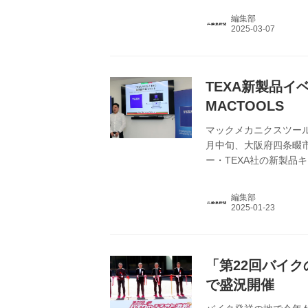
（プレスカンファレン
編集部
テーマとして設定、「
バイク部品・用品およ
体、行政の取り組み紹介
TEXA新製品イ
MACTOOLS
マックメカニクスツール
月中旬、大阪府四条畷市
ー・TEXA社の新製品
新製品のデモンストレ
器を日本に導入するこ
編集部
「第22回バイク
で盛況開催