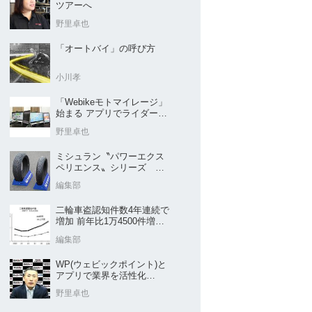
ツアーへ
野里卓也
「オートバイ」の呼び方
小川孝
「Webikeモトマイレージ」
始まる アプリでライダーと
販売店を元気に
野里卓也
ミシュラン〝パワーエクス
ペリエンス〟シリーズ
｢POWER5｣など４種を新発
編集部
売
二輪車盗認知件数4年連続で
増加 前年比1万4500件増／
警察庁まとめ
編集部
WP(ウェビックポイント)と
アプリで業界を活性化
Webike㊦
野里卓也