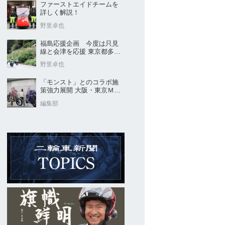
ファーストエイドチームを
詳しく解説！
野里卓也
福島応援企画 今度は只見
線と会津を応援 東京都多摩
市の販売店 ヤングオート
野里卓也
「モンスト」とのコラボ施
策強力展開 大阪・東京ＭＣ
ショー2026開催概要発表
編集部