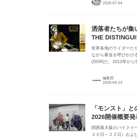
洒落者たちが集
THE DISTINGU
17日(日)開催
世界各地のライダーた
ながら募金を呼びかける。それが
(DGR)だ。2012年
月17日(日)。日本で
場では、来場者全員に
編集部
「モンスト」と
2026開催概要発
関西最大級のバイクイ
２０日～２２日）およ