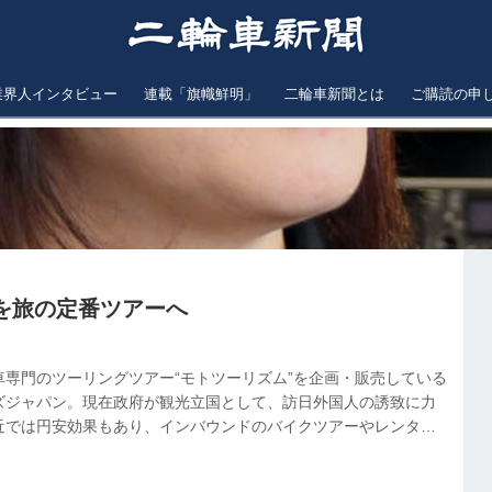
業界人インタビュー
連載「旗幟鮮明」
二輪車新聞とは
ご購読の申
を旅の定番ツアーへ
車専門のツーリングツアー“モトツーリズム”を企画・販売している
ズジャパン。現在政府が観光立国として、訪日外国人の誘致に力
近では円安効果もあり、インバウンドのバイクツアーやレンタル
いるという。モトツアーズジャパンの原田美和取締役社長に人気
について話を聞いた。