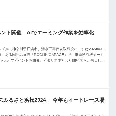
ス）を東京都内で開いた。今回から両ショー共通テーマをメイン
いいね、バイク」を掲げた。国内外の最新バイク＆人気モデルや
び関連サービスが紹介されるほか、バイク関係の専門学校や団
、バイクと関わ...
ベント開催 AIでエーミング作業を効率化
ズ㈱（神奈川県横浜市、清水正喜代表取締役CEO）は2024年11
にある同社の施設「ROCLIN GARAGE」で、車両診断機メーカ
キックオフイベントを開催。イタリア本社より開発者らが来日し、
ーションを行ったほか、レーダーを搭載する二輪車に対応した機
とも公表された。
のふるさと浜松2024」 今年もオートレース場