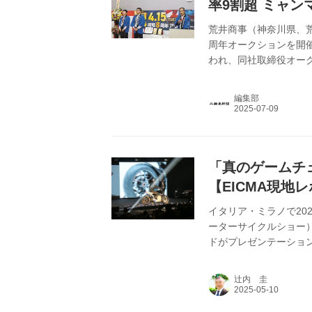
率9割超 ミャ
荒井商事（神奈川県、荒
周年オークションを開催
われ、同社取締役オー
支援と協力のおかげ」
材についての取り組みを
編集部
支援チャリティオークシ
様のご協力に改めて感
「真のゲームチ
【EICMA現地
イタリア・ミラノで202
ーターサイクルショー
ドがプレゼンテーショ
辻内 圭