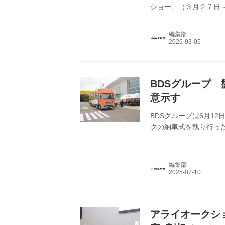
ショー」（３月２７日
本二普協／倉石誠司会
ス）を東京都内で行っ
編集部
BDSグループ 
意示す
BDSグループは6月1
クの納車式を執り行っ
編集部
アライオークシ