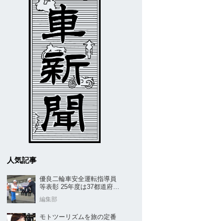
人気記事
優良二輪車安全運転指導員
等表彰 25年度は37都道府県
から42名／全安協二推
編集部
モトツーリズムを旅の定番