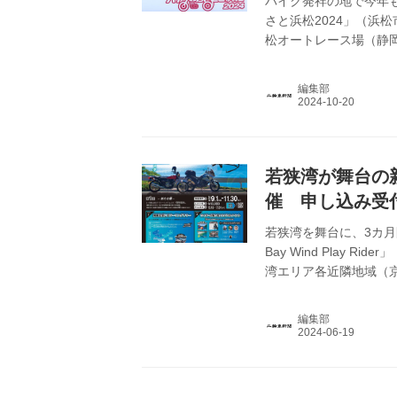
バイク発祥の地で今年も
さと浜松2024」（浜
松オートレース場（静岡
者で賑わった。
編集部
若狭湾が舞台の
催 申し込み受付
若狭湾を舞台に、3カ月
Bay Wind Play
湾エリア各近隣地域（
ー」や各種「限定イベ
信しようとするものだ
編集部