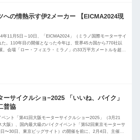
への情熱示す伊2メーカー 【EICMA2024現
4年11月5日～10日、「EICMA2024」（ミラノ国際モーターサイ
た。110年目の開催となった今年は、世界45カ国から770社以
出展。会場「ロー・フィエラ・ミラノ」の33万平方メートルを超え
棟のパビリオンが使用された。この壮大な国際見本市の開催を控え
して報道関係者および業界関係者向けに開催された５日・６日に本紙
。駆け足ながら各社の出展ブースを見る中で、印象に残った日伊
に伝える。第1回としてお伝えするのは、当地イタリアの2メーカ
ーサイクルショ−2025 「いいね、バイク」
二普協
ベント「第41回大阪モーターサイクルショー2025」（3月21
ス大阪）、国内最大級のバイクイベント「第52回東京モーターサ
8日〜30日、東京ビッグサイト）の開催を前に、2月4日、主催者
協会（日本二普協／倉石誠司会長）が、報道関係者向け説明会