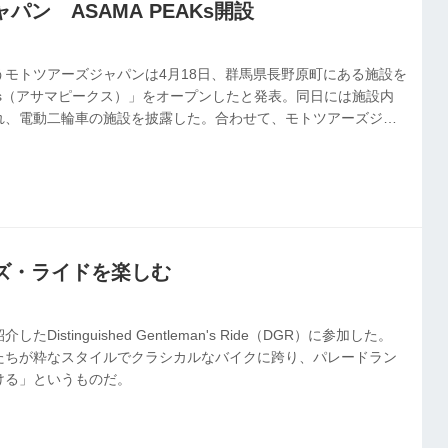
パン ASAMA PEAKs開設
うモトツアーズジャパンは4月18日、群馬県長野原町にある施設を
EAKs（アサマピークス）」をオープンしたと発表。同日には施設内
れ、電動二輪車の施設を披露した。合わせて、モトツアーズジャ
キズキホールディングスと長野原町が包括連携協定を締結したこ
者や観光で訪れる人たちに向けた遊びの場を提供していくとい
ズ・ライドを楽しむ
istinguished Gentleman's Ride（DGR）に参加した。
たちが粋なスタイルでクラシカルなバイクに跨り、パレードラン
ける」というものだ。