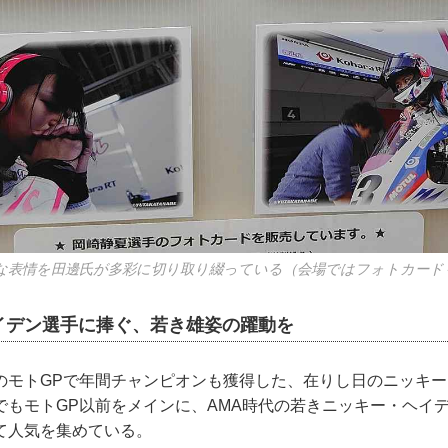
な表情を田邊氏が多彩に切り取り綴っている（会場ではフォトカード
イデン選手に捧ぐ、若き雄姿の躍動を
のモトGPで年間チャンピオンも獲得した、在りし日のニッキ
でもモトGP以前をメインに、AMA時代の若きニッキー・ヘイ
て人気を集めている。