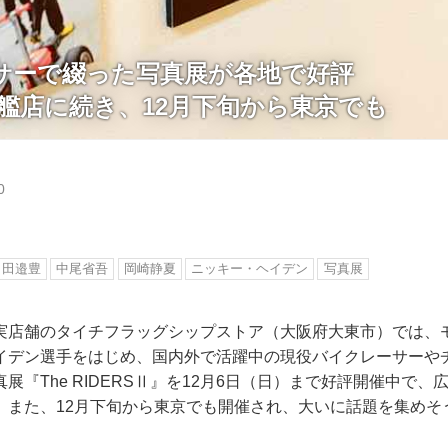
サーで綴った写真展が各地で好評
旗艦店に続き、12月下旬から東京でも
0
田邉豊
中尾省吾
岡崎静夏
ニッキー・ヘイデン
写真展
実店舗のタイチフラッグシップストア（大阪府大東市）では、
イデン選手をはじめ、国内外で活躍中の現役バイクレーサーや
展『The RIDERSⅡ』を12月6日（日）まで好評開催中で
。また、12月下旬から東京でも開催され、大いに話題を集めそ