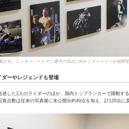
載され、ニッキー・ヘイデン選手の頂点に向かうストーリーが垣間
イダーやレジェンドも登場
先述した2人のライダーのほか、国内トップランカーで躍動す
写真点数は従来の写真展に未公開分約40点を加え、計120点に