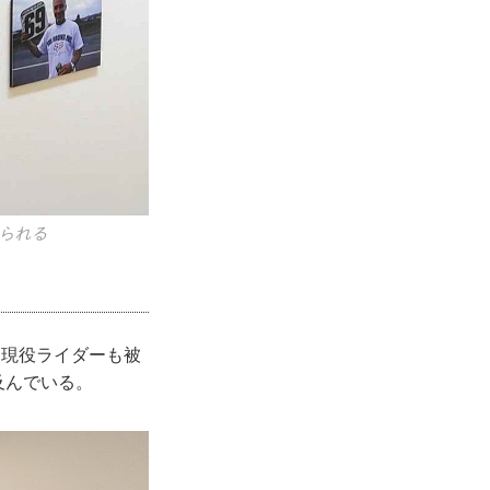
見られる
る現役ライダーも被
及んでいる。