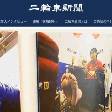
業界人インタビュー
連載「旗幟鮮明」
二輪車新聞とは
ご購読の申