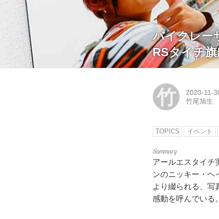
バイクレー
RSタイチ
竹
2020-11-3
竹尾旭生
TOPICS
イベント
アールエスタイチ
ンのニッキー・ヘ
より綴られる、写真
感動を呼んでいる