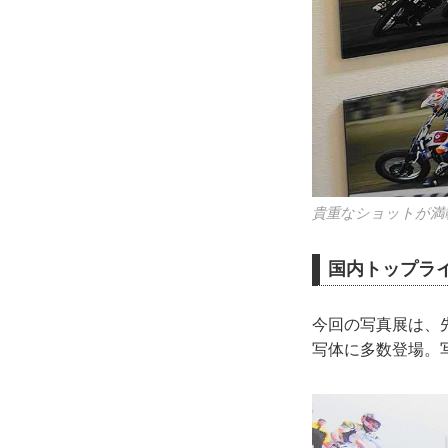
貴重なショットが満
国内トップラ
今回の写真展は、
写体に多数登場。