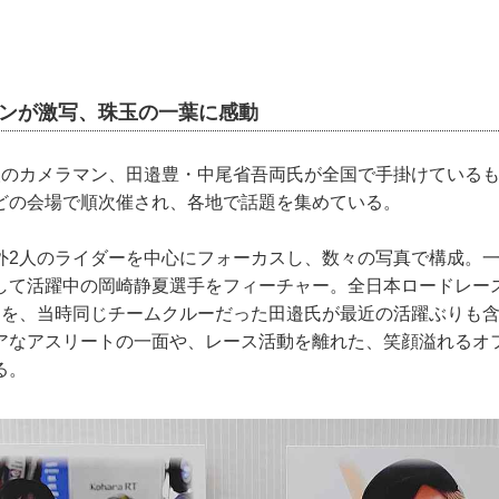
マンが激写、珠玉の一葉に感動
人のカメラマン、田邉豊・中尾省吾両氏が全国で手掛けている
どの会場で順次催され、各地で話題を集めている。
外2人のライダーを中心にフォーカスし、数々の写真で構成。
して活躍中の岡崎静夏選手をフィーチャー。全日本ロードレース
間を、当時同じチームクルーだった田邉氏が最近の活躍ぶりも
アなアスリートの一面や、レース活動を離れた、笑顔溢れるオ
る。