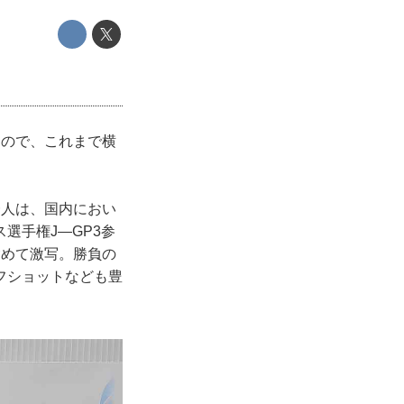
もので、これまで横
一人は、国内におい
選手権J―GP3参
含めて激写。勝負の
フショットなども豊