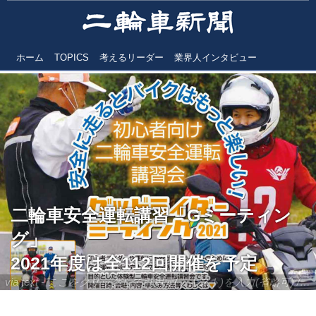
ホーム
TOPICS
考えるリーダー
業界人インタビュー
二輪車安全運転講習「Gミーティン
グ」
2021年度は全112回開催を予定
via text - ここをクリックして引用元(テキスト)を入力(省略可) / site.to.link.com - ここをクリックして引用元を入力(省略可)