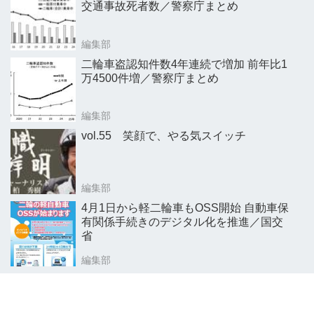
交通事故死者数／警察庁まとめ
編集部
二輪車盗認知件数4年連続で増加 前年比1
万4500件増／警察庁まとめ
編集部
vol.55 笑顔で、やる気スイッチ
編集部
4月1日から軽二輪車もOSS開始 自動車保
有関係手続きのデジタル化を推進／国交
省
編集部