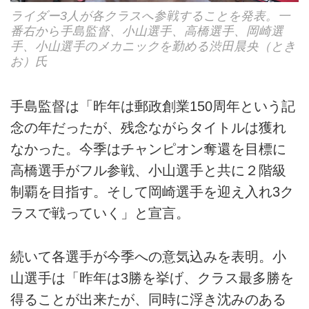
ライダー3人が各クラスへ参戦することを発表。一
番右から手島監督、小山選手、高橋選手、岡崎選
手、小山選手のメカニックを勤める渋田晨央（とき
お）氏
手島監督は「昨年は郵政創業150周年という記
念の年だったが、残念ながらタイトルは獲れ
なかった。今季はチャンピオン奪還を目標に
高橋選手がフル参戦、小山選手と共に２階級
制覇を目指す。そして岡崎選手を迎え入れ3ク
ラスで戦っていく」と宣言。
続いて各選手が今季への意気込みを表明。小
山選手は「昨年は3勝を挙げ、クラス最多勝を
得ることが出来たが、同時に浮き沈みのある