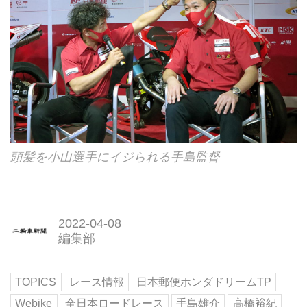
頭髪を小山選手にイジられる手島監督
2022-04-08
編集部
TOPICS
レース情報
日本郵便ホンダドリームTP
Webike
全日本ロードレース
手島雄介
高橋裕紀