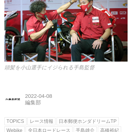
頭髪を小山選手にイジられる手島監督
2022-04-08
編集部
TOPICS
レース情報
日本郵便ホンダドリームTP
Webike
全日本ロードレース
手島雄介
高橋裕紀