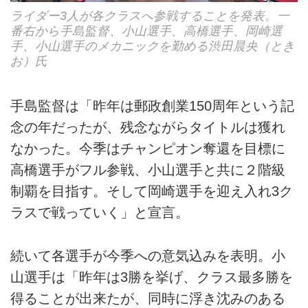
ライダー3人が各クラスへ参戦することを発表。一
番右から手島監督、小山選手、高橋選手、岡崎選
手、小山選手のメカニックを勤める渋田晨央（とき
お）氏
手島監督は「昨年は郵政創業150周年という記
念の年だったが、残念ながらタイトルは獲れ
なかった。今季はチャンピオン奪還を目標に
高橋選手がフル参戦、小山選手と共に２階級
制覇を目指す。そして岡崎選手を迎え入れ3ク
ラスで戦っていく」と宣言。
続いて各選手が今季への意気込みを表明。小
山選手は「昨年は3勝を挙げ、クラス最多勝を
得ることが出来たが、同時に浮き沈みのある