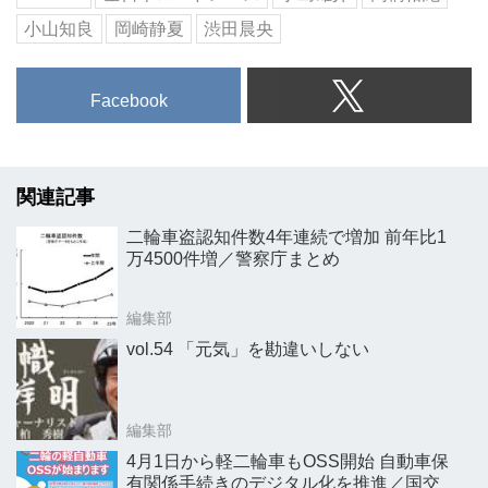
小山知良
岡崎静夏
渋田晨央
Facebook
関連記事
二輪車盗認知件数4年連続で増加 前年比1
万4500件増／警察庁まとめ
編集部
vol.54 「元気」を勘違いしない
編集部
4月1日から軽二輪車もOSS開始 自動車保
有関係手続きのデジタル化を推進／国交