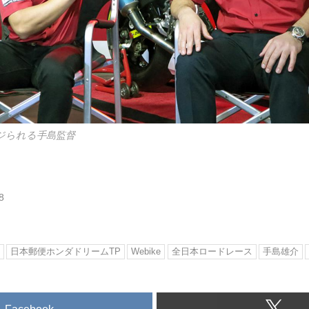
ジられる手島監督
8
日本郵便ホンダドリームTP
Webike
全日本ロードレース
手島雄介