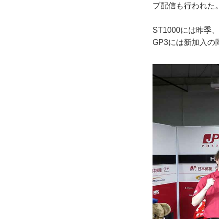
ブ配信も行われた
ST1000には昨
GP3には新加入