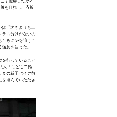
こそ優勝したが2
全勝を目指し、応援
るのは〝速さよりも上
クラス分けがないの
もたちに夢を追うこ
う熱意を語った。
動を行っていること
法人「こども二輪
くまの親子バイク教
足を運んでいただき