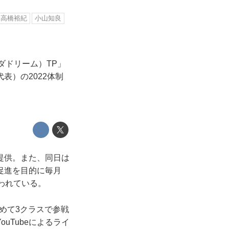
高橋裕紀
小山知良
ンダドリーム）TP」
表）の2022体制
提供。また、同日は
促進を目的に毎月
われている。
初めて3クラスで参戦
uTubeによるライ