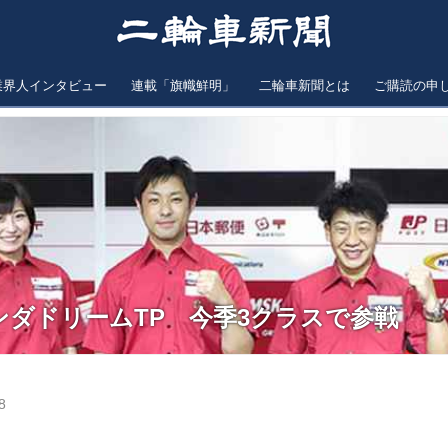
業界人インタビュー
連載「旗幟鮮明」
二輪車新聞とは
ご購読の申
ンダドリームTP 今季3クラスで参戦
8