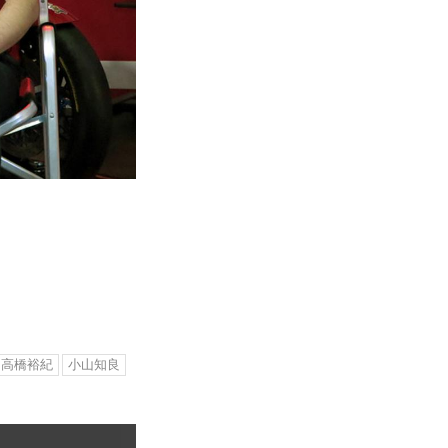
高橋裕紀
小山知良