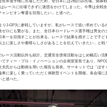
は世界選手権に出場したため、全日本には2戦のみ出場。開幕戦
降はレースに出場できずに迷惑をかけてしまった。今季は全戦
チャンピオン奪還を目指したい」と述べた。
よりJ-GP3に参戦していますが、私がレースで追い求めてい
故ゼロにも繋がる。また、全日本ロードレース選手権は男女の
日本一を目指すことが出来る。レースで結果を残すことで子ど
以上に楽しさや素晴らしさがあることを伝えていきたい」と戦
のレース活動以外も紹介。交通安全啓発活動をはじめ幅広い活
いてティー・プロ・イノベーションの企画室室長であり、NPO
文夫氏からは動画を用いた報告も発表。サーキットでは「ぽす
輪車に楽しく乗っていただく体験型イベントを開催。各会場に
いと述べた。