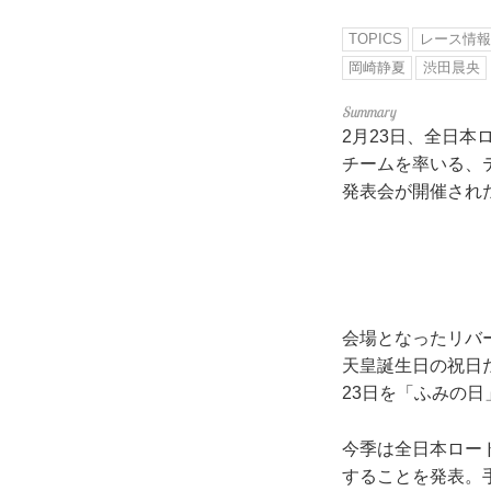
TOPICS
レース情報
岡崎静夏
渋田晨央
2月23日、全日本
チームを率いる、
発表会が開催され
会場となったリバ
天皇誕生日の祝日
23日を「ふみの
今季は全日本ロード
することを発表。手