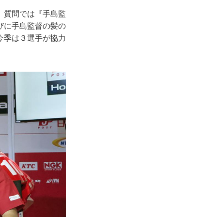
。質問では『手島監
びに手島監督の髪の
今季は３選手が協力