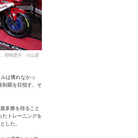
、岡崎選手、小山選
トルは獲れなかっ
級制覇を目指す。そ
ス最多勝を得ること
ったトレーニングを
」とした。