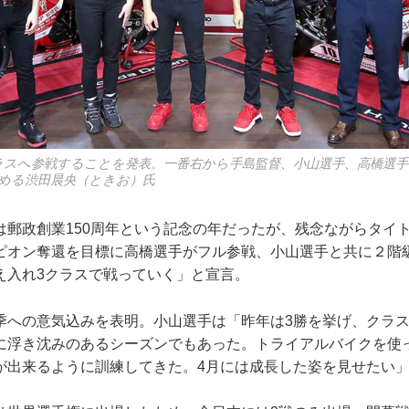
ラスへ参戦することを発表。一番右から手島監督、小山選手、高橋選手
める渋田晨央（ときお）氏
は郵政創業150周年という記念の年だったが、残念ながらタイ
ピオン奪還を目標に高橋選手がフル参戦、小山選手と共に２階
え入れ3クラスで戦っていく」と宣言。
季への意気込みを表明。小山選手は「昨年は3勝を挙げ、クラ
に浮き沈みのあるシーズンでもあった。トライアルバイクを使
が出来るように訓練してきた。4月には成長した姿を見せたい