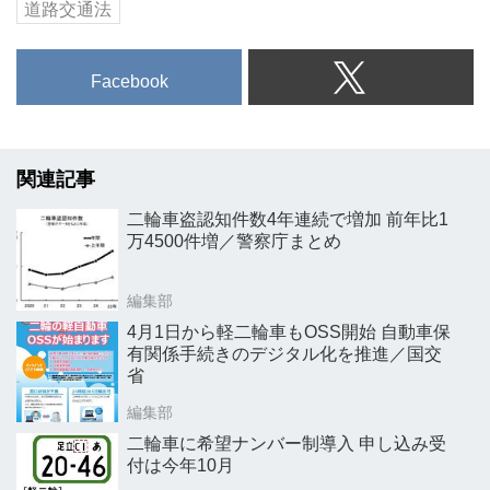
道路交通法
Facebook
関連記事
二輪車盗認知件数4年連続で増加 前年比1
万4500件増／警察庁まとめ
編集部
4月1日から軽二輪車もOSS開始 自動車保
有関係手続きのデジタル化を推進／国交
省
編集部
二輪車に希望ナンバー制導入 申し込み受
付は今年10月