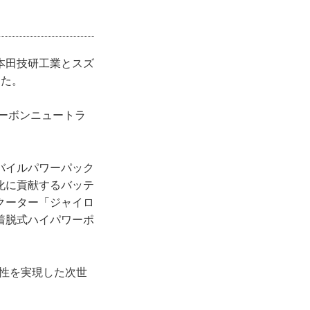
本田技研工業とスズ
めた。
カーボンニュートラ
バイルパワーパック
化に貢献するバッテ
クーター「ジャイロ
着脱式ハイパワーポ
性を実現した次世