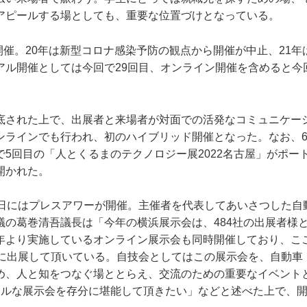
アピールする場としても、重要な位置づけとなっている。
が開催。20年は新型コロナ感染予防の観点から開催が中止、21
アル開催としては今回で29回目、オンライン開催を含めると今
底された上で、出展者と来場者が対面での活発なコミュニケー
ンラインでも行われ、初のハイブリッド開催となった。なお、6月
で5回目の「人とくるまのテクノロジー展2022名古屋」がポー
開かれた。
5日にはプレスアワーが開催。主催者を代表してあいさつした自
議の葛巻清吾議長は「今年の横浜展示会は、484社の出展者様
年より実施しているオンライン展示会も同時開催しており、ここ
方に出展して頂いている。自技会としてはこの展示会を、自動車
め、人と知をつなぐ場ととらえ、交流のための重要なイベント
アルな展示会を存分に堪能して頂きたい」などと述べた上で、