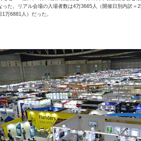
った。リアル会場の入場者数は4万3665人（開催日別内訳＝25日
7日1万6881人）だった。