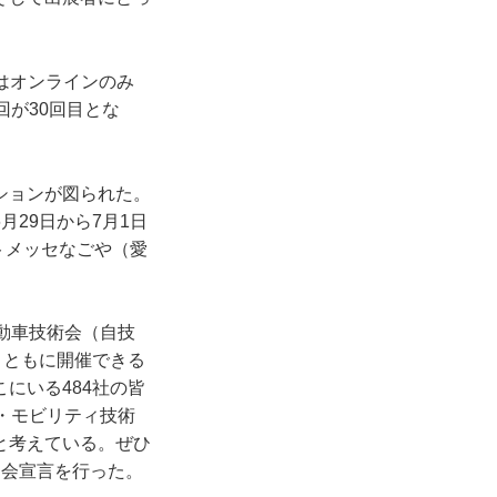
年はオンラインのみ
回が30回目とな
ションが図られた。
29日から7月1日
トメッセなごや（愛
動車技術会（自技
とともに開催できる
にいる484社の皆
・モビリティ技術
と考えている。ぜひ
開会宣言を行った。