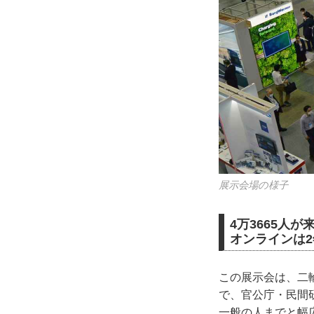
展示会場の様子
4万3665人が
オンラインは
この展示会は、二
で、官公庁・民間
一般の人までと幅