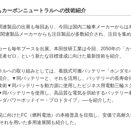
もカーボンニュートラルへの技術紹介
関連製品の出展も毎回あり、今回は国内二輪車メーカーからは
車関連製品メーカーからも注目製品が多数紹介され、注目を集
カーも毎年ブースを出展。本田技研工業は今回、2050年の「
死者ゼロ」という新たな目標達成に向けた最新技術を紹介。
ラルへの取り組みとしては、着脱式可搬バッテリー「ホンダモ
紹介。▼同バッテリーと、それを活用し、バッテリーの長寿命
技術▼同バッテリーを動力源に使用したビジネス用電動三輪ス
▼同バッテリーを使用し、高品質な電気を供給するバッテリー
ンダパワーポッドイー・プロトタイプ」──を紹介した。
現に向けたFC（燃料電池）の本格普及を目指し、安価で高耐久
、それを用いた多用途展開も紹介した。