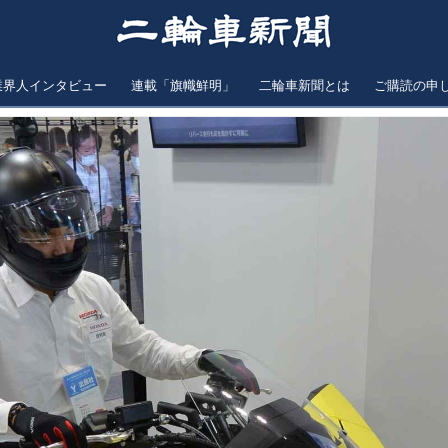
業界人インタビュー
連載「旗幟鮮明」
二輪車新聞とは
ご購読の申