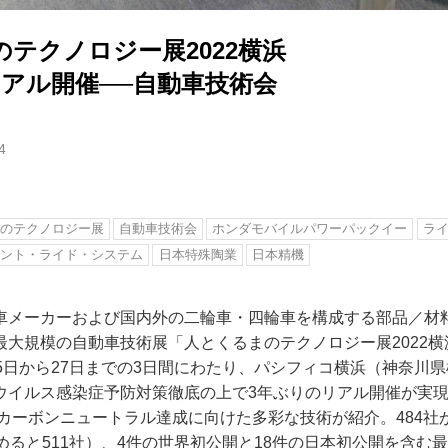
テクノロジー展2022横浜
リアル開催──自動車技術会
4
のテクノロジー展
自動車技術会
ホンダモバイルパワーパックイー
ラ
ェント・ライド・システム
日本特殊陶業
日本精機
車メーカーおよび国内外の二輪車・四輪車を構成する部品／材
最大規模の自動車技術展「人とくるまのテクノロジー展2022
5日から27日までの3日間にわたり、パシフィコ横浜（神奈川
ウイルス感染症予防対策徹底の上で3年ぶりのリアル開催が実
年カーボンニュートラル達成に向けた多彩な技術が紹介。484
めると511社）、4件の世界初公開と18件の日本初公開を含む