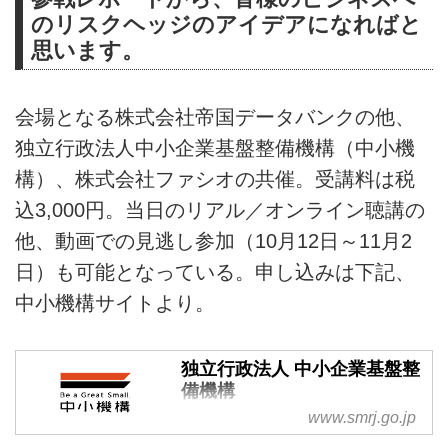
のリスクヘッジのアイデアになればと
思います。
会場となる株式会社帝国データバンクの他、
独立行政法人中小企業基盤整備機構（中小機
構）、株式会社ファシオの共催。受講料は税
込3,000円。当日のリアル／オンライン聴講の
他、動画での見逃し参加（10月12日～11月2
日）も可能となっている。申し込みは下記、
中小機構サイトより。
独立行政法人 中小企業基盤整
備機構
www.smrj.go.jp
中小機構は、中小企業政策の実施
機関として、成長ステージや経営