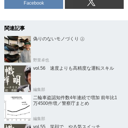
Facebook
関連記事
偽りのないモノづくり ㊤
野里卓也
vol.56 速度よりも高精度な運転スキル
編集部
二輪車盗認知件数4年連続で増加 前年比1
万4500件増／警察庁まとめ
編集部
vol.55 笑顔で、やる気スイッチ