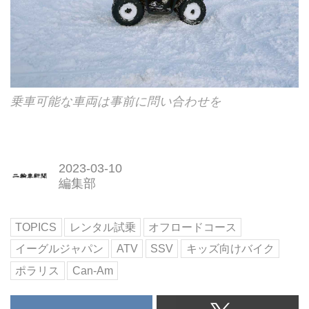
乗車可能な車両は事前に問い合わせを
2023-03-10
編集部
TOPICS
レンタル試乗
オフロードコース
イーグルジャパン
ATV
SSV
キッズ向けバイク
ポラリス
Can-Am