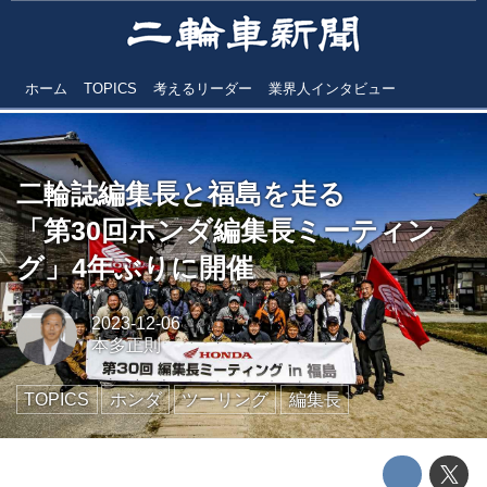
ホーム
TOPICS
考えるリーダー
業界人インタビュー
二輪誌編集長と福島を走る
「第30回ホンダ編集長ミーティン
グ」4年ぶりに開催
2023-12-06
本多正則
TOPICS
ホンダ
ツーリング
編集長