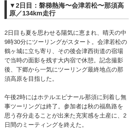
▼2日目：磐梯熱海〜会津若松〜那須高
原／134km走行
2日目も夏を思わせる陽気に恵まれ、晴天の中
9時30分にツーリングがスタート。会津若松の
鶴ヶ城に立ち寄り、その後会津西街道の宿場
で当時の面影を残す大内宿で休憩。記念撮影
後、下郷から一気にツーリング最終地点の那
須高原を目指した。
午後2時にはホテルエピナール那須に到着し無
事ツーリングは終了。参加者は秋の福島路を
思う存分走ることが出来た充実感を土産に、2
日間のミーティングを終えた。