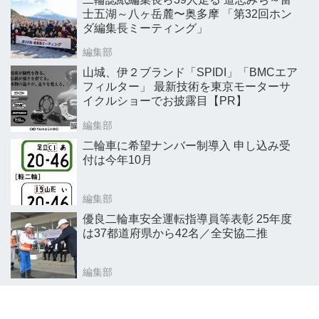
士五湖～八ヶ岳麓〜奥多摩 「第32回ホン
ダ編集長ミーティング」
編集部
山城、伊２ブランド「SPIDI」「BMCエア
フィルター」 最新技術を東京モーターサ
イクルショーでお披露目【PR】
編集部
二輪車に希望ナンバー制導入 申し込み受
付は今年10月
編集部
優良二輪車安全運転指導員等表彰 25年度
は37都道府県から42名／全安協二推
編集部