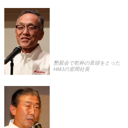
懇親会で乾杯の音頭をとった
HMJの室岡社長