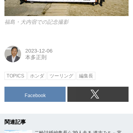
福島・大内宿での記念撮影
2023-12-06
本多正則
TOPICS
ホンダ
ツーリング
編集長
Facebook
関連記事
二輪誌紙編集長ら39人走る 道志みち～富