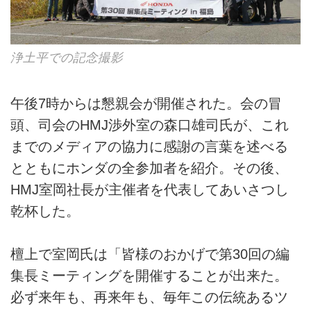
浄土平での記念撮影
午後7時からは懇親会が開催された。会の冒
頭、司会のHMJ渉外室の森口雄司氏が、これ
までのメディアの協力に感謝の言葉を述べる
とともにホンダの全参加者を紹介。その後、
HMJ室岡社長が主催者を代表してあいさつし
乾杯した。
檀上で室岡氏は「皆様のおかげで第30回の編
集長ミーティングを開催することが出来た。
必ず来年も、再来年も、毎年この伝統あるツ