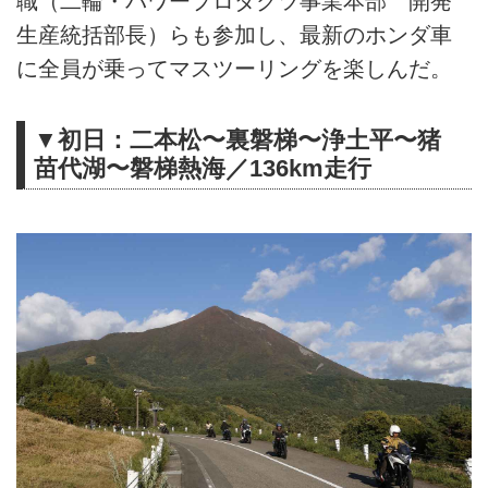
職（二輪・パワープロダクツ事業本部 開発
生産統括部長）らも参加し、最新のホンダ車
に全員が乗ってマスツーリングを楽しんだ。
▼初日：二本松〜裏磐梯〜浄土平〜猪
苗代湖〜磐梯熱海／136km走行