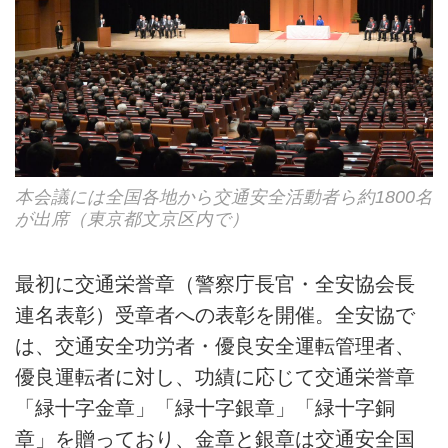
本会議には全国各地から交通安全活動者ら約1800名
が出席（東京都文京区内で）
最初に交通栄誉章（警察庁長官・全安協会長
連名表彰）受章者への表彰を開催。全安協で
は、交通安全功労者・優良安全運転管理者、
優良運転者に対し、功績に応じて交通栄誉章
「緑十字金章」「緑十字銀章」「緑十字銅
章」を贈っており、金章と銀章は交通安全国