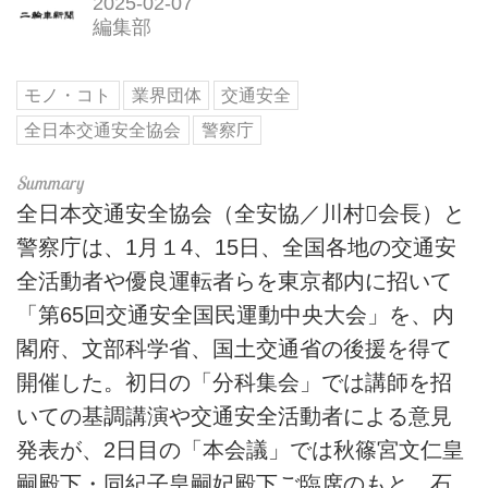
2025-02-07
編集部
モノ・コト
業界団体
交通安全
全日本交通安全協会
警察庁
全日本交通安全協会（全安協／川村会長）と
警察庁は、1月１4、15日、全国各地の交通安
全活動者や優良運転者らを東京都内に招いて
「第65回交通安全国民運動中央大会」を、内
閣府、文部科学省、国土交通省の後援を得て
開催した。初日の「分科集会」では講師を招
いての基調講演や交通安全活動者による意見
発表が、2日目の「本会議」では秋篠宮文仁皇
嗣殿下・同紀子皇嗣妃殿下ご臨席のもと、石