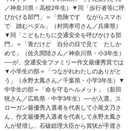
／神奈川県・高校2年生）▼同「歩行者等に呼
びかける部門」＝「危険です ながらスマホ
で 踏むペダル」（村岡孝司さん／兵庫県）
▼同「こどもたちに交通安全を呼びかける部
門」＝「青だけど 自分の目で見て たしか
めて」（佐久間陸さん／神奈川県・小3年生）
──が、交通安全ファミリー作文最優秀賞では
▼小学生の部＝「つながれわたしのありがと
う」（永野太鳳さん／千葉県・小学3年生）▼
中学生の部＝「命を守るヘルメット」（新田
晄さん／広島県・中学3年生）──が入選。ス
ローガン最優秀入選者を代表して小尾文乃さ
ん、作文最優秀入選者を代表して永野太鳳さ
んが登壇し、石破総理大臣から賞状が手渡さ