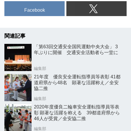
Facebook
関連記事
「第63回交通安全国民運動中央大会」 3
年ぶりに開催 交通安全活動者ら一堂に
編集部
21年度 優良安全運転指導員等表彰 41都
道府県から48名 顕著な活躍称え／全安
協二推
編集部
2020年度優良二輪車安全運転指導員等表
彰 顕著な活躍を称える 39都道府県から
46人が受賞／全安協二推
編集部