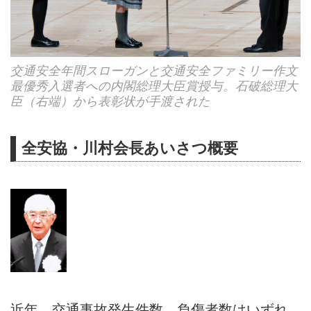
交通安全年間スローガンと交通安全ファミリー作文
最優秀入選者への内閣総理大臣賞授与。石破総理大
臣（右端）から表彰状が手渡された
全安協・川村会長あいさつ概要
近年、交通事故発生件数、負傷者数はいずれ