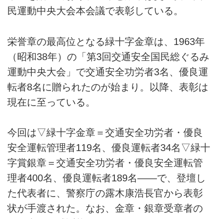
民運動中央大会本会議で表彰している。
栄誉章の最高位となる緑十字金章は、1963年
（昭和38年）の「第3回交通安全国民総ぐるみ
運動中央大会」で交通安全功労者3名、優良運
転者8名に贈られたのが始まり。以降、表彰は
現在に至っている。
今回は▽緑十字金章＝交通安全功労者・優良
安全運転管理者119名、優良運転者34名▽緑十
字賞銀章＝交通安全功労者・優良安全運転管
理者400名、優良運転者189名——で、登壇し
た代表者に、警察庁の露木康浩長官から表彰
状が手渡された。なお、金章・銀章受章者の