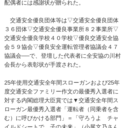
配偶者には感謝状が贈られた。
交通安全優良団体等は▽交通安全優良団体
３６団体▽交通安全優良事業所８２事業所▽
交通安全優良学校４０学校▽優良交通安全協
会５９協会▽優良安全運転管理者協議会４７
協議会──で、登壇した代表者に全安協の川村
会長から表彰状が手渡された。
25年使用交通安全年間スローガンおよび25年
度交通安全ファミリー作文の最優秀入選者に
対する内閣総理大臣賞では▼交通安全年間ス
ローガン最優秀入選者「運転者（同乗者を含
む）に呼びかける部門」＝「守ろうよ チャ
イルドシートで 子の未来」（小尾文乃さん