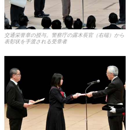
交通栄誉章の授与。警察庁の露木長官（右端）から
表彰状を手渡される受章者