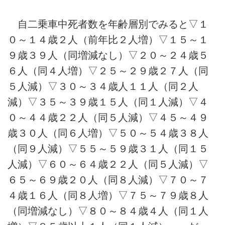
自二乗車中死者数を年齢層別でみると▽１
０～１４歳２人（前年比２人増）▽１５～１
９歳３９人（同増減なし）▽２０～２４歳５
６人（同４人増）▽２５～２９歳２７人（同
５人減）▽３０～３４歳人１１人（同２人
減）▽３５～３９歳１５人（同１人減）▽４
０～４４歳２２人（同５人減）▽４５～４９
歳３０人（同６人増）▽５０～５４歳３８人
（同９人減）▽５５～５９歳３１人（同１５
人減）▽６０～６４歳２２人（同５人減）▽
６５～６９歳２０人（同８人減）▽７０～７
４歳１６人（同８人増）▽７５～７９歳８人
（同増減なし）▽８０～８４歳４人（同１人