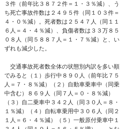
３件（前年比３８７２件＝１・３％減）、う
ち死亡事故件数は２４９５件（同１０３件＝
４・０％減）。死者数は２５４７人（同１１
６人＝４・４％減）、負傷者数は３３万８５
０８人（同５８８７人＝１・７％減）と、い
ずれも減少した。
交通事故死者数全体の状態別内訳を多い順
でみると（１）歩行中８９０人（前年比７５
人＝７・８％減）（２）自動車乗車中（同乗
中含む）８６９人（同７人＝０・８％減）
（３）自二乗車中３４２人（同３０人＝８・
１％減）（４）自転車乗用中３０６人（同２
１人＝６・４％減）（５）一般原付乗車中１
３４人（同１９人＝１６・５％増）――とな