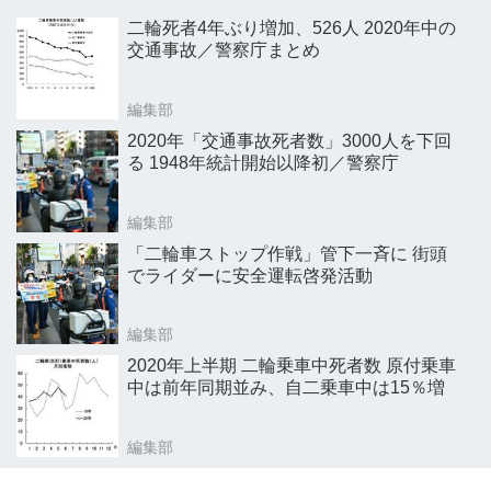
二輪死者4年ぶり増加、526人 2020年中の
交通事故／警察庁まとめ
編集部
2020年「交通事故死者数」3000人を下回
る 1948年統計開始以降初／警察庁
編集部
「二輪車ストップ作戦」管下一斉に 街頭
でライダーに安全運転啓発活動
編集部
2020年上半期 二輪乗車中死者数 原付乗車
中は前年同期並み、自二乗車中は15％増
編集部