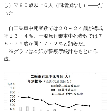
し）▽８５歳以上６人（同増減なし）――だ
った。
自二乗車中死者数では２０～２４歳が構成
率１６・４％、一般原付乗車中死者数では７
５～７９歳が同１７・２％と顕著だ。
※グラフは本紙が警察庁統計をもとに作
成。