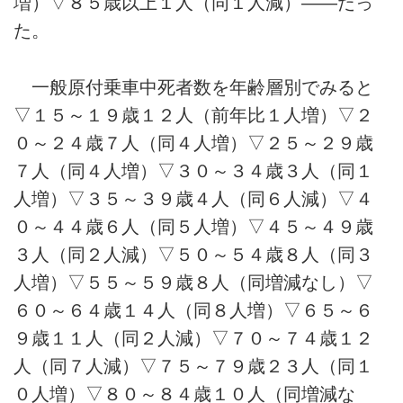
増）▽８５歳以上１人（同１人減）――だっ
た。
一般原付乗車中死者数を年齢層別でみると
▽１５～１９歳１２人（前年比１人増）▽２
０～２４歳７人（同４人増）▽２５～２９歳
７人（同４人増）▽３０～３４歳３人（同１
人増）▽３５～３９歳４人（同６人減）▽４
０～４４歳６人（同５人増）▽４５～４９歳
３人（同２人減）▽５０～５４歳８人（同３
人増）▽５５～５９歳８人（同増減なし）▽
６０～６４歳１４人（同８人増）▽６５～６
９歳１１人（同２人減）▽７０～７４歳１２
人（同７人減）▽７５～７９歳２３人（同１
０人増）▽８０～８４歳１０人（同増減な