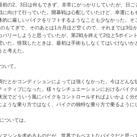
最初の2、3日は何もできず、非常にがっかりしていたが、日ご
戦に向けて行っていた。開幕戦は心配していたけど、幸運にも
体的に厳しいバイクをリフトするようなことも少なかった。そこ
本のもてぎで、そのあとは1カ月ほど空くので、それまでは3位
カバリーしようと思っていたが、第2戦を終えて2位と5ポイン
驚いた。怪我したときは、最初は手術もしなくてはいけないか
うと考えた。
について。
調だとかコンディションによっては強くなかった。今はどんな
ティティブになった。様々なシチュエーションにおけるバイク
状況でどういう風にバイクをコントロールすればよいかよく分か
じような乗り方ではなく、バイクの独特な乗り方で乗るように
ンについては。
なマシンを求めるものだが、世界でもベストなバイクだと思っ