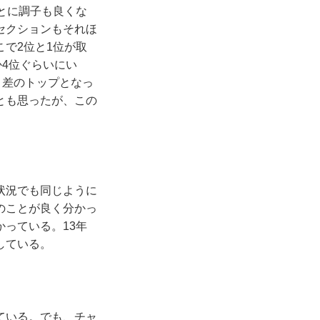
とに調子も良くな
セクションもそれほ
で2位と1位が取
か4位ぐらいにい
ト差のトップとなっ
とも思ったが、この
状況でも同じように
のことが良く分かっ
っている。13年
している。
ている。でも、チャ