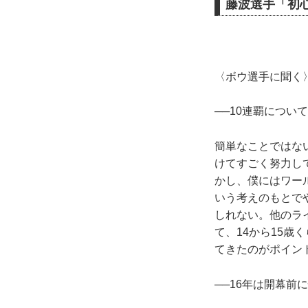
藤波選手「初
〈ボウ選手に聞く
──10連覇につい
簡単なことではな
けてすごく努力し
かし、僕にはワー
いう考えのもとで
しれない。他のラ
て、14から15
てきたのがポイン
──16年は開幕前