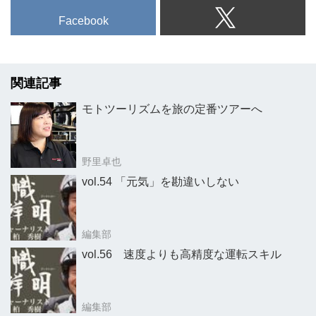
Facebook
関連記事
モトツーリズムを旅の定番ツアーへ
野里卓也
vol.54 「元気」を勘違いしない
編集部
vol.56 速度よりも高精度な運転スキル
編集部