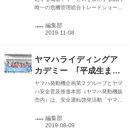
唯一の危機管理総合トレードショーで
ある「危機管理産業展
（RISCONTOKYO）2019」が、10月2
編集部
日～4日、東京都江東区の東京ビッグ
サイト・青海展示場で開催された。ヤ
マハモーターエンジニアリングは、
「トリシティ災害救援活動コンセプト
ヤマハライディングア
モデル」を展示。フロント二輪の
カデミー ｢平成生まれ
LMW（リーニングマルチホイール）モ
限定｣新設 女性対象
デルのトリシティに大型キャリア、シ
ヤマハ発動機企画第２グループとヤマ
ート下に補助電源／バッテリー、サイ
も レッスン＆プチツ
ハ安全普及推進本部（ヤマハ発動機販
レン／スピーカーなどを装備し、防災
売内）は、安全運転啓発活動「ヤマハ
ーリング楽しむ
専用に開発したコンセプトモデルとな
ライディングアカデミー（YRA）の一
る。既に販売されているスノータイ
環で行っている「大人のバイクレッス
編集部
ヤ、ハイスクリーン／ナックルバイザ
ン」のうち、今年から、平成生まれの