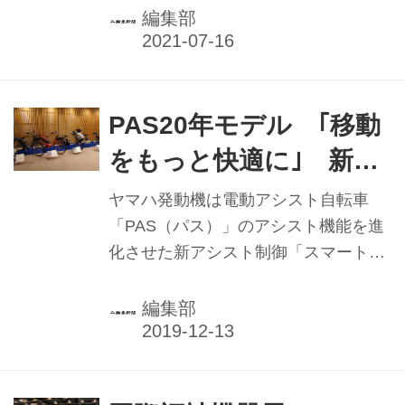
いる「大人のバイクレッスン」のう
編集部
ち、平成生まれの若者を対象にした安
全運転講習＆ミニツーリングが、今年
も開催された。
PAS20年モデル ｢移動
をもっと快適に｣ 新ア
シスト制御を搭載 ヤ
ヤマハ発動機は電動アシスト自転車
マハ発動機
「PAS（パス）」のアシスト機能を進
化させた新アシスト制御「スマートパ
ワーアシスト」を開発、2020年モデル
より順次搭載する。10月29日に埼玉ス
編集部
タジアムで開催された報道関係者向け
の新アシスト制御体感試乗会には、
SPV事業部村田和弘部長らが出席し