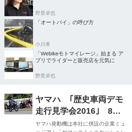
野里卓也
「オートバイ」の呼び方
小川孝
「Webikeモトマイレージ」始まる ア
プリでライダーと販売店を元気に
野里卓也
ヤマハ ｢歴史車両デモ
走行見学会2016｣ 8年
ぶりの開催、ファン
ヤマハ発動機は本社に併設の企業ミュ