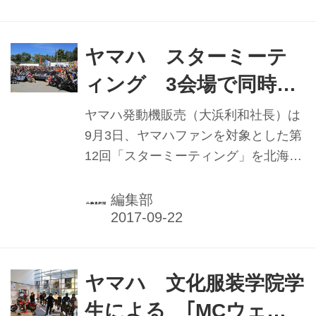
ーなども採用されており...
若者を対象にした安全運転講習＆プチ
ツーリングをスタートさせた。
ヤマハ スターミーテ
ィング 3会場で同時開
催 1300台参加
ヤマハ発動機販売（大浜利和社長）は
9月3日、ヤマハファンを対象とした第
12回「スターミーティング」を北海道
（ホテルマウントレースイ／夕張
市）、長野県（八ヶ岳富士見高原スキ
編集部
ー場／諏訪郡）、熊本県（うぶやま牧
場／阿蘇郡）の3会場で同時開催し、3
会場合わせてスターシリーズ1380台、
総勢2325人が参加した。
ヤマハ 文化服装学院学
生による ｢MCウェア