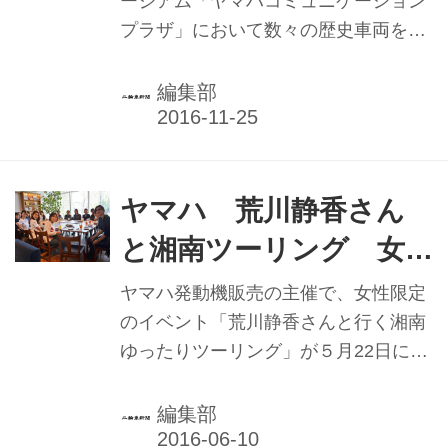
3000人来場
ージアム「ヤマハコミュニケーション
プラザ」において数々の歴史車両を展
示しているが、それらの車両が一般に
公開され、実際に走行を行う「ヤマハ
編集部
コミュニケーションプラザ歴史車輛デ
モ走行見学会2016」が11月５日、静岡
県袋井市・ヤマハ袋井テストコースで
開催された。
ヤマハ 荒川静香さん
と湘南ツーリング 女性
ライダー勢ぞろい
ヤマハ発動機販売の主催で、女性限定
のイベント「荒川静香さんと行く湘南
ゆったりツーリング」が５月22日に開
催された。同社では、女性ライダーを
ターゲットにした取り組みを積極的に
編集部
展開しており、このイベントもそのひ