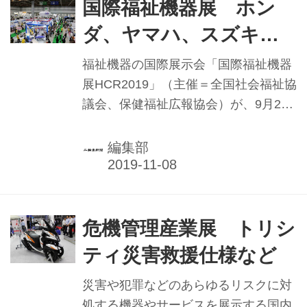
た。
国際福祉機器展 ホン
ダ、ヤマハ、スズキが
出展
福祉機器の国際展示会「国際福祉機器
展HCR2019」（主催＝全国社会福祉協
議会、保健福祉広報協会）が、9月25
日から27までの3日間、東京都江東区
の東京ビッグサイトで開催。会期中の
編集部
来場者数は10万5675人（速報値）。
危機管理産業展 トリシ
ティ災害救援仕様など
災害や犯罪などのあらゆるリスクに対
処する機器やサービスを展示する国内