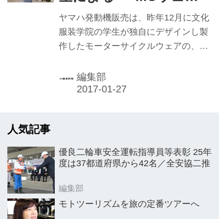
づくり｣をサポート
ヤマハ発動機販売は、昨年12月に文化
服装学院の学生が独自にデザインし製
作したモーターサイクルウェアの、プ
レス向け撮影会を同校で開催した。バ
イク・ファッション・アートの融合を
編集部
目指すアパレルブランド「ROARS
ORIGINAL」代表の高橋生児氏は、母
校である文化服装学院で「モーターサ
人気記事
イクルウェアをつくろう！」と題した
講義を行っているが、ヤマハはこれま
優良二輪車安全運転指導員等表彰 25年
で若者とバイクの接点拡大の一助にな
度は37都道府県から42名／全安協二推
ればと、その講義を一部サポートして
きた。
編集部
モトツーリズムを旅の定番ツアーへ