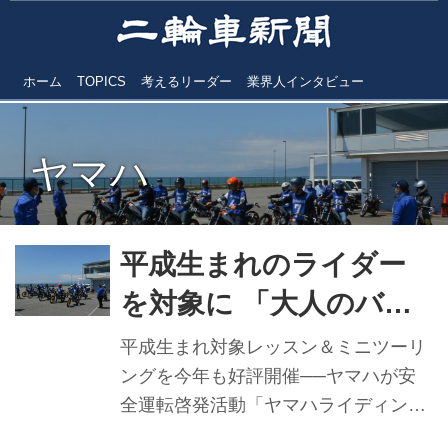
ホーム
TOPICS
考えるリーダー
業界人インタビュー
ヤマハ
平成生まれのライダー
を対象に 「大人のバイ
クレッスン」──ヤマハ
平成生まれ対象レッスン＆ミニツーリ
ライディングアカデミ
ングを今年も好評開催──ヤマハが安
全運転啓発活動「ヤマハライディング
ー
アカデミー」（YRA）の一環で行って