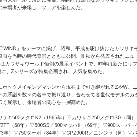
の来場者が来場し、フェアを楽しんだ。
E:WIND」をテーマに掲げ、昭和、平成を駆け抜けたカワサキ
車両を当時の時代背景とともに公開。昨秋から発表されたニュ
アはカワサキワールド恒例の展示イベントで、昨年は新たにリ
を機に、Zシリーズが特集企画され、人気を集めた。
エポックメイキングマシンから現在まで引き継がれるZやW、
ドの系譜を数々の名車で振り返り、合わせて各世代モデルのカ
広く展示し、来場者の関心を一層高めた。
サキ500メグロK2（1965年）▽カワサキ250メグロSG（同）
2TT（68年）▽500SS／500マッハⅢ（69年）▽900スーパー
73年）▽750ターボ（84年）▽GPZ900R／ニンジャ（同）▽