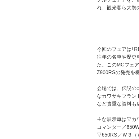
れ、観光客ら大勢
今回のフェアは｢R
往年の名車や歴史
た。このMCフェ
Z900RSの発売
会場では、伝説の
なカワサキブラン
など貴重な資料も
主な展示車は▽カワ
コマンダー／650W
▽650RS／Ｗ３（