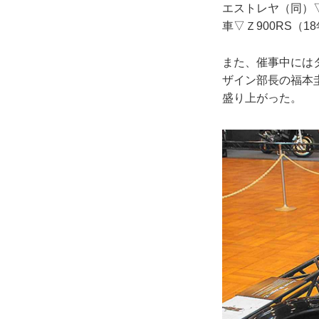
エストレヤ（同）▽
車▽Ｚ900RS（
また、催事中には
ザイン部長の福本
盛り上がった。