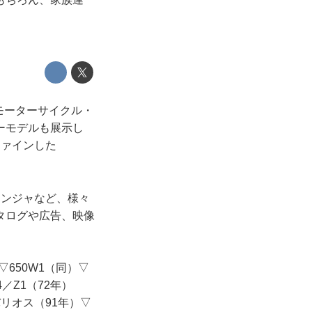
モーターサイクル・
ーモデルも展示し
ファインした
ニンジャなど、様々
タログや広告、映像
▽650W1（同）▽
4／Z1（72年）
バリオス（91年）▽