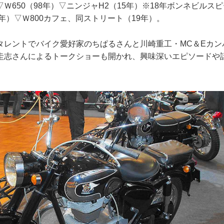
Ｗ650（98年）▽ニンジャH2（15年）※18年ボンネビルス
18年）▽Ｗ800カフェ、同ストリート（19年）。
タレントでバイク愛好家のちぱるさんと川崎重工・MC＆Eカン
圭志さんによるトークショーも開かれ、興味深いエピソードや