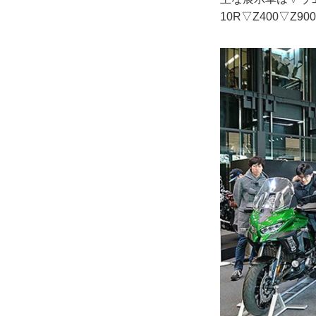
10R▽Z400▽Z90