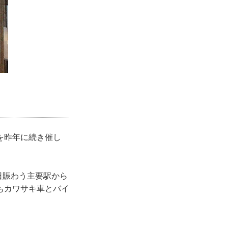
を昨年に続き催し
日賑わう主要駅から
もカワサキ車とバイ