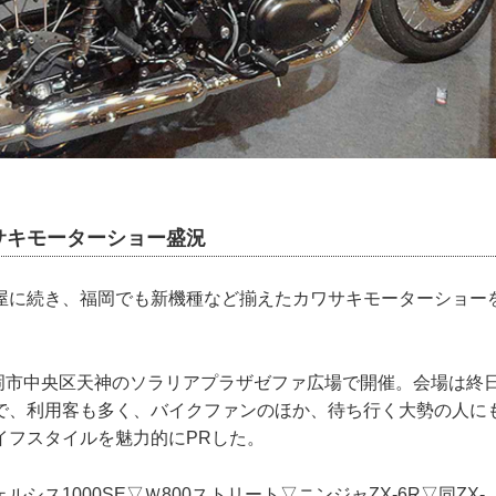
サキモーターショー盛況
屋に続き、福岡でも新機種など揃えたカワサキモーターショー
、福岡市中央区天神のソラリアプラザゼファ広場で開催。会場は終
で、利用客も多く、バイクファンのほか、待ち行く大勢の人に
イフスタイルを魅力的にPRした。
シス1000SE▽Ｗ800ストリート▽ニンジャZX-6R▽同ZX-