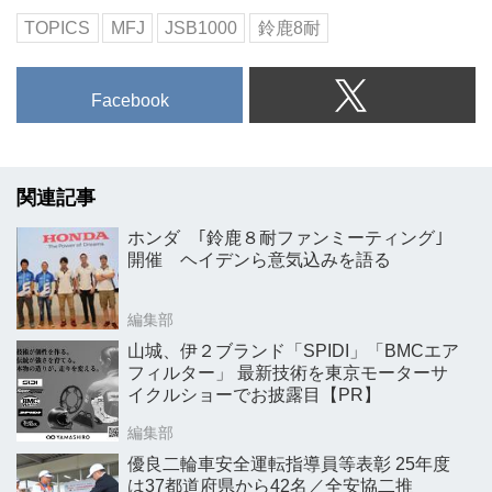
TOPICS
MFJ
JSB1000
鈴鹿8耐
Facebook
関連記事
ホンダ ｢鈴鹿８耐ファンミーティング｣
開催 ヘイデンら意気込みを語る
編集部
山城、伊２ブランド「SPIDI」「BMCエア
フィルター」 最新技術を東京モーターサ
イクルショーでお披露目【PR】
編集部
優良二輪車安全運転指導員等表彰 25年度
は37都道府県から42名／全安協二推