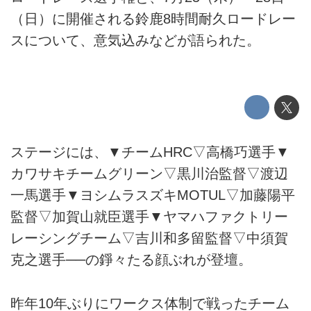
（日）に開催される鈴鹿8時間耐久ロードレー
スについて、意気込みなどが語られた。
ステージには、▼チームHRC▽高橋巧選手▼
カワサキチームグリーン▽黒川治監督▽渡辺
一馬選手▼ヨシムラスズキMOTUL▽加藤陽平
監督▽加賀山就臣選手▼ヤマハファクトリー
レーシングチーム▽吉川和多留監督▽中須賀
克之選手──の錚々たる顔ぶれが登壇。
昨年10年ぶりにワークス体制で戦ったチーム