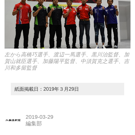
左から高橋巧選手、渡辺一馬選手、黒川治監督、加
賀山就臣選手、加藤陽平監督、中須賀克之選手、吉
川和多留監督
紙面掲載日：2019年３月29日
2019-03-29
編集部