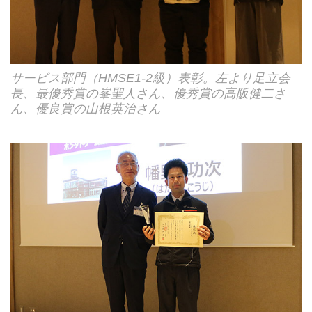
サービス部門（HMSE1-2級）表彰。左より足立会
長、最優秀賞の峯聖人さん、優秀賞の高阪健二さ
ん、優良賞の山根英治さん