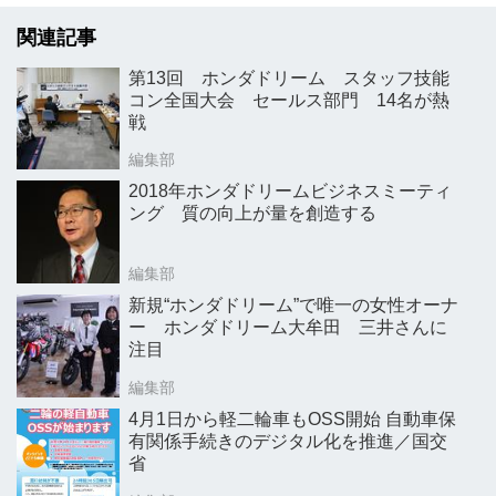
関連記事
第13回 ホンダドリーム スタッフ技能
コン全国大会 セールス部門 14名が熱
戦
編集部
2018年ホンダドリームビジネスミーティ
ング 質の向上が量を創造する
編集部
新規“ホンダドリーム”で唯一の女性オーナ
ー ホンダドリーム大牟田 三井さんに
注目
編集部
4月1日から軽二輪車もOSS開始 自動車保
有関係手続きのデジタル化を推進／国交
省