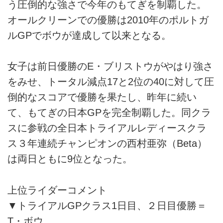
う圧倒的な強さで今年のもてぎを制覇した。
オールクリーンでの優勝は2010年のポルトガ
ルGPでボウが達成して以来となる。
女子は前日優勝のE・ブリストウがやはり強さ
をみせ、トータル減点17と2位の40に対して圧
倒的なスコアで優勝を果たし、昨年に続い
て、もてぎの日本GPを完全制覇した。同クラ
スに参戦の全日本トライアルレディースクラ
ス３年連続チャンピオンの西村亜弥（Beta）
は両日ともに9位となった。
上位ライダーコメント
▼トライアルGPクラス1日目、２日目優勝＝
T・ボウ