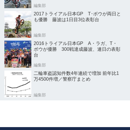
編集部
2017トライアル日本GP T･ボウが両日と
も優勝 藤波は1日目3位表彰台
編集部
2016トライアル日本GP A・ラガ、T・
ボウが優勝 300戦達成藤波、連日の表彰
台
編集部
二輪車盗認知件数4年連続で増加 前年比1
万4500件増／警察庁まとめ
編集部