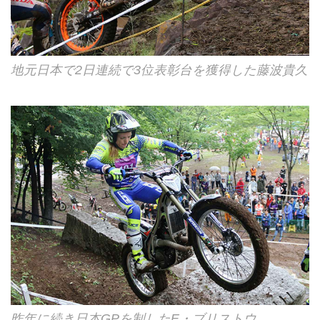
地元日本で2日連続で3位表彰台を獲得した藤波貴久
昨年に続き日本GPを制したE・ブリストウ