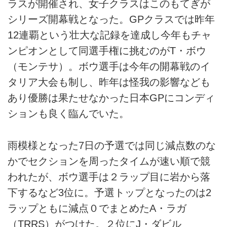
ラスが開催され、女子クラスはこのもてぎが
シリーズ開幕戦となった。GPクラスでは昨年
12連覇という壮大な記録を達成し今年もチャ
ンピオンとして同選手権に挑むのがT・ボウ
（モンテサ）。ボウ選手は今年の開幕戦のイ
タリア大会も制し、昨年は怪我の影響なども
あり優勝は果たせなかった日本GPにコンディ
ションも良く臨んでいた。
雨模様となった7日の予選では同じ減点数のな
かでセクションを周ったタイムが速い順で競
われたが、ボウ選手は２ラップ目に岩から落
下するなど3位に。予選トップとなったのは2
ラップともに減点０でまとめたA・ラガ
（TRRS）がつけた。２位にJ・ダビル