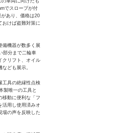
cの車両に向けたも
mmでスロープが付
があり、価格は20
ておけば盗難対策に
整備機器が数多く展
い部分まで二輪車
イクリフト、オイル
機なども展示。
縁工具の絶縁性点検
日本製唯一の工具と
の移動に便利な「フ
を活用し使用済みオ
現場の声を反映した