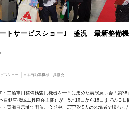
オートサービスショー｣ 盛況 最新整備
7
ビスショー
日本自動車機械工具協会
車・二輪車用整備検査用機器を一堂に集めた実演展示会「第36
日本自動車機械工具協会主催）が、5月16日から18日までの３
ト・青海展示棟で開催。会期中、3万7245人の来場者で賑わっ