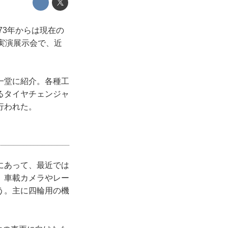
73年からは現在の
実演展示会で、近
一堂に紹介。各種工
るタイヤチェンジャ
行われた。
にあって、最近では
、車載カメラやレー
う。主に四輪用の機