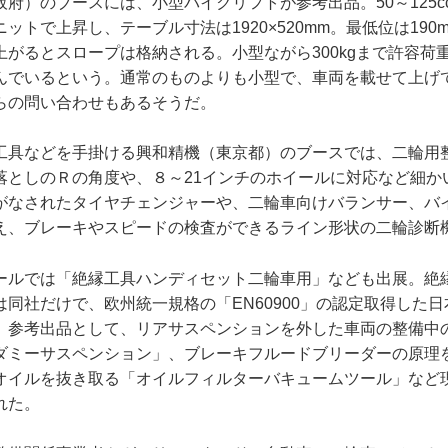
府）のブースには、小型バイクリフトが参考出品。50～125c
ットで上昇し、テーブル寸法は1920×520mm。最低位は190
がるとスロープは格納される。小型ながら300kgまで許容荷重
んでいるという。通常のものよりも小型で、車両を載せて上げ
らの問い合わせもあるそうだ。
工具などを手掛ける興和精機（東京都）のブースでは、二輪用
落としのＲの角度や、８～21インチのホイールに対応など細か
がなされたタイヤチェンジャーや、二輪車向けバランサー、バ
え、ブレーキやスピードの検査ができるライン形状の二輪診断
ールでは「絶縁工具ハンディセット二輪車用」なども出展。絶
同社だけで、欧州統一規格の「EN60900」の認定取得した
、参考出品として、リアサスペンションを外した車両の整備中
ダミーサスペンション」、ブレーキフルードブリーダーの原理
オイルを抜き取る「オイルフィルターバキュームツール」など
れた。