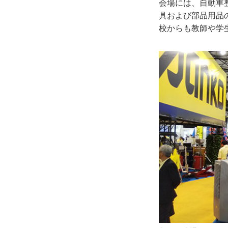
会場には、自動車
具および部品用品
校からも教師や学