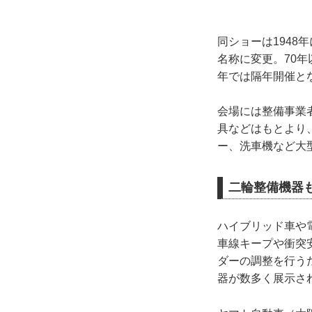
同ショーは1948
名称に変更。70
年では隔年開催と
会場には整備事業
具などはもとより
ー、洗車機など大
二輪整備機器
ハイブリッド車や
車線キープや衝突
ダーの調整を行う
器が数多く展示さ