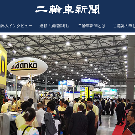
業界人インタビュー
連載「旗幟鮮明」
二輪車新聞とは
ご購読の申