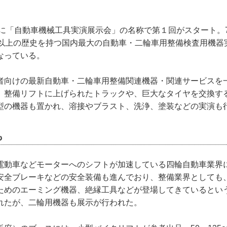
年に「自動車機械工具実演展示会」の名称で第１回がスタート。
年以上の歴史を持つ国内最大の自動車・二輪車用整備検査用機器
なっている。
者向けの最新自動車・二輪車用整備関連機器・関連サービスを
、整備リフトに上げられたトラックや、巨大なタイヤを交換す
型の機器も置かれ、溶接やブラスト、洗浄、塗装などの実演も
も
電動車などモーターへのシフトが加速している四輪自動車業界
安全ブレーキなどの安全装備も進んでおり、整備業界としても
ためのエーミング機器、絶縁工具などが登場してきているとい
れたが、二輪用機器も展示が行われた。