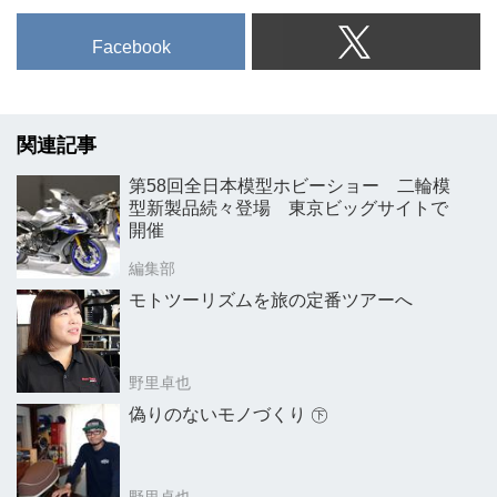
Facebook
関連記事
第58回全日本模型ホビーショー 二輪模
型新製品続々登場 東京ビッグサイトで
開催
編集部
モトツーリズムを旅の定番ツアーへ
野里卓也
偽りのないモノづくり ㊦
野里卓也