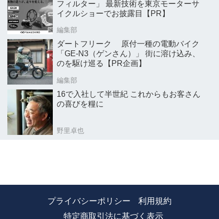
フィルター」 最新技術を東京モーターサ
イクルショーでお披露目【PR】
編集部
ダートフリーク 原付一種の電動バイク
「GE-N3（ゲンさん）」 街に溶け込み、
のを駆け巡る【PR企画】
編集部
16で入社して半世紀 これからもお客さん
の喜びを糧に
野里卓也
プライバシーポリシー
利用規約
特定商取引法に基づく表示