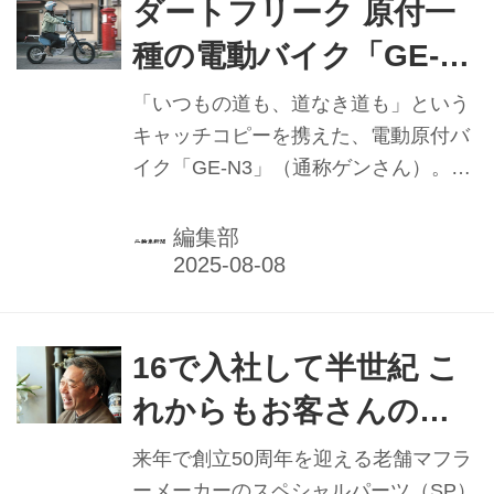
期待と意気込みを感じ、今回はその点
ダートフリーク 原付一
を聞くことにした。
種の電動バイク「GE-
N3（ゲンさん）」 街に
「いつもの道も、道なき道も」という
溶け込み、のを駆け巡
キャッチコピーを携えた、電動原付バ
イク「GE-N3」（通称ゲンさん）。
る【PR企画】
2024年のグッドデザイン賞を受賞し、
翌25年3月の初回デリバリー分50台は
編集部
程なく完売。入荷した5台を売り切
り、追加発注した取扱店もあるとい
う。一見、可愛らしいシティコミュー
ター。いざ走り出せば、ハードエンデ
16で入社して半世紀 こ
ューロの難コースを走破する。価格が
れからもお客さんの喜
40万円を下回る点も見逃せない。そん
びを糧に
なゲンさんの開発経緯と狙いを聞くた
来年で創立50周年を迎える老舗マフラ
め、開発・販売元の（株）ダートフリ
ーメーカーのスペシャルパーツ（SP）