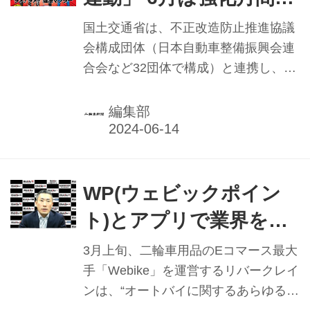
リアに向けてMAC TOOLS銘柄を中心
国交省
に訴求していくという。
国土交通省は、不正改造防止推進協議
会構成団体（日本自動車整備振興会連
合会など32団体で構成）と連携し、5
省庁（内閣府、環境省、経済産業省、
農林水産省、警察庁）の後援と2機関
編集部
（自動車技術総合機構、軽自動車検査
協会）の協力を得て、「不正改造車を
排除する運動」を展開している。その
一環で、今年も各地方運輸局等が定め
WP(ウェビックポイン
る「強化月間」が6月の1カ月間（内閣
ト)とアプリで業界を活
府沖縄総合事務局は10月の1カ月間）
性化 Webike㊦
にわたり展開中だ。期間中には啓発活
3月上旬、二輪車用品のEコマース最大
動や街頭検査、情報収集などにより、
手「Webike」を運営するリバークレイ
違法マフラーなど不正改造車の排除を
ンは、“オートバイに関するあらゆるサ
集中的に行っている。