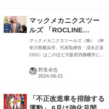
淳社長にその運営方針を聞いた。
マックメカニクスツー
ルズ 「ROCLINE
GARAGE」誕生 「サー
マックメカニクスツールズ（株）（神
ビス体制を整え、ブラ
奈川県横浜市、代表取締役・清水正喜
CEO）はこのほど大阪府四條畷市に、
ンドを創っていく」
同社やグループ会社が取り扱う銘柄の
商品を一挙に集約した「ROCLINE
野里卓也
GARAGE」（ロクリンガレージ）をオ
ープンした。MAC TOOLSの販売代理
店向けの研修やメカニック・エンジニ
アに向けた販売も兼ねており、今後は
「不正改造車を排除する
同ガレージを拠点に周辺地域や近畿エ
運動」 6月は強化月間／