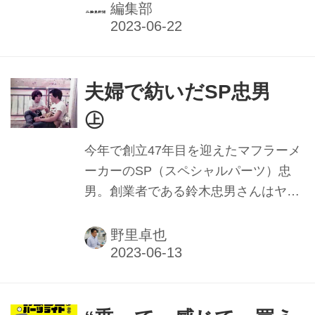
での展開を開始した。 「御嶽エクスプ
編集部
ローラーパーク」と銘打ったフィール
ドは、長野県と岐阜県にまたがる御嶽
山の麓に位置し、約63万㎡の広大な敷
地を有する。 難易度にも差をつけ、ダ
夫婦で紡いだSP忠男
ウンヒル、ダイレクトクライム、アド
㊤
ベンチャー、ロック、ウッズ、ピーク
アタックなど多種多様な14本のコース
今年で創立47年目を迎えたマフラーメ
を展開。御嶽スキー場の管理会社であ
ーカーのSP（スペシャルパーツ）忠
る株式会社シンが経営し、クシタニは
男。創業者である鈴木忠男さんはヤマ
コース全体のプランニングを担当、設
ハのファクトリーライダーとして、
計施行まで行った。 「今はバイク用ウ
1969年に全日本モトクロス250ccクラ
野里卓也
エアを作って売るだけでなく、遊び場
スでチャンピオンを獲得。その後、海
を...
外のモトクロス競技にも参戦し優勝す
るなど活躍。後年にはレーシングチー
ムを設立し、世界で活躍するライダー