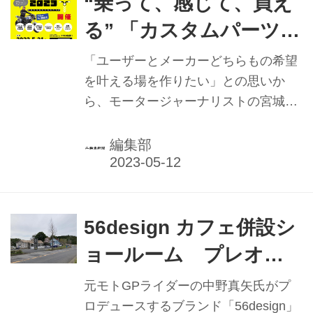
“乗って、感じて、買え
を数多く輩出してきた。本稿ではマフ
る” 「カスタムパーツラ
ラー事業を創業した当時を寿美子夫人
イド」初開催／宮城光氏
と振り返る。
「ユーザーとメーカーどちらもの希望
が主催
を叶える場を作りたい」との思いか
ら、モータージャーナリストの宮城光
氏自身が主催者として準備してきた
「カスタムパーツライド2023
編集部
presented byバイク王」が、5月21日
（日）、千葉県の袖ケ浦フォレスト・
レースウェイで初開催される。 同イベ
ントのコンセプトは「バイクに乗っ
56design カフェ併設シ
て、感じて、買える週末」。製品購入
ョールーム プレオー
前に実際にその製品を試してみたいユ
プン 地域住民とライダ
ーザーと、直接ユーザーに自社製品の
元モトGPライダーの中野真矢氏がプ
パフォーマンスを伝えたいメーカー、
ーが交わり文化を育む場
ロデュースするブランド「56design」