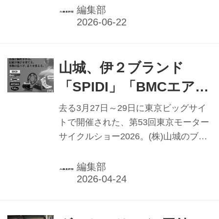
く。」
ディングウエア、メンテナンス用品、
編集部
バイクカバーやガレージまで収録。総
ページ数は1184に上る。巻頭特集は
「会いたい場所があるから、今日はバ
イクで行く。」と題したツーリング紀
山城、伊２ブランド
行。デイトナグループリーダー会議も
「SPIDI」「BMCエアフ
収録し、同社のものづくりに対する思
ィルター」 最新技術を
いを伝える内容となっている。 Webカ
去る3月27日～29日に東京ビッグサイ
タログ｜株式会社デイトナ
東京モーターサイクル
トで開催された、第53回東京モーター
サイクルショー2026。(株)山城のブー
ショーでお披露目
スには、イタリアより到着した「ＳＰ
【PR】
ＩＤＩ」「ＢＭＣエアフィルター」の
編集部
主要アイテムがディスプレイされた。
そして、両社輸出セールスマネージャ
ー陣の姿も。日本市場への並々ならぬ