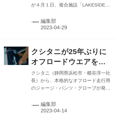
その両者のニーズを合致させるととも
が４月１日、複合施設「LAKESIDE
に
に、性能を五感で感じてほしいとのこ
TERRACE（レイクサイドテラス）」
とからクローズドコースでの開催を決
をプレオープンさせた。千葉県東金市
編集部
めた。 イベントは主にデモ車の試乗等
ときがね湖を望む「56design本店ショ
を行う...
ールーム」。隣には本格的なナポリピ
ッツァやエスプレッソを提供する
「Fioretto（フィオレット）」が。この
クシタニが25年ぶりに
２棟あわせてレイクサイドテラスと称
オフロードウエアを発
する。地域の人々に愛されるイタリア
売 「目指すのは、体験
ンレストランを主軸として、ライダー
クシタニ（静岡県浜松市・櫛谷淳一社
がツーリングのハブとして気軽に立ち
と感動の提供」
長）から、本格的なオフロード走行用
寄れるような施設を目指す。 施設の近
のジャージ・パンツ・グローブが発売
くには中野氏が卒業した千葉県立東金
される。クシタニがオフロードウエア
高等学校があり、フィオレット店主の
をリリースするのは、同社がかつて展
編集部
椎名崇シェフも同...
開していたオフロードブランド