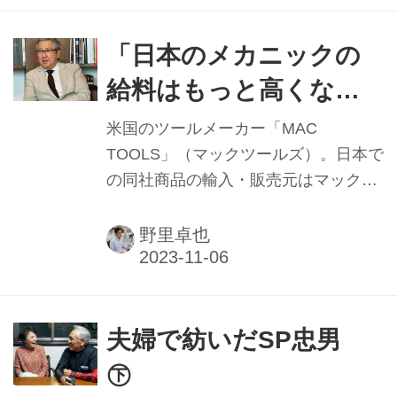
ライアンフやKTM、ドゥカティなど大
手メーカーからOEM指定されるなど信
「日本のメカニックの
頼性ある充電器。今回発売されたモデ
給料はもっと高くなる
ルは、以下4つの充電プログラムを備
べき」
えることから「クアッド」の名が冠さ
米国のツールメーカー「MAC
れている。 １．鉛バッテリーへの直充
TOOLS」（マックツールズ）。日本で
電 ２．鉛バッテリーへのヘラー・キャ
の同社商品の輸入・販売元はマックメ
ンバス経由充電 ３．リチウムバッテリ
カニクスツールズ（本社・神奈川県横
ーへの直充電 ４．リチウムバッテリー
浜市）で、CEOの清水正喜氏は別事業
野里卓也
へのヘラー・キャンバス経由充電 上...
の海外営業のため、しばらく同社の経
営から離れていたという。だが、期せ
ずしてコロナ禍直前で再び経営に携わ
ることになり、一時は業績への影響を
夫婦で紡いだSP忠男
懸念したものの一転して急回復。コロ
㊦
ナ禍を経た今、国内の二輪・四輪市場