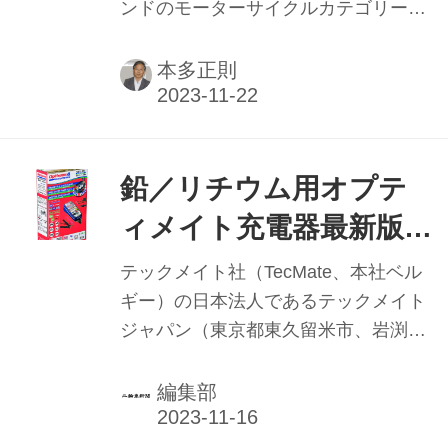
ンドのモーターサイクルカテゴリーと
して新たに生まれ変わった。同社が中
期5カ年計画に掲げる、事業と環境に
本多正則
おけるサステナブル（持続可能）な将
来を見据えての思い切った方向転換
だ。8月末には2023年秋冬モデルとし
て、これまで二輪車用製品開発で培わ
鉛／リチウム用オプテ
れたノウハウをベースに、環境配慮素
ィメイト充電器最新版 4
材を使用した20型を含む全25型の新製
つの充電方式に対応
品を発表。同時に、リペア無償など新
テックメイト社（TecMate、本社ベル
たなサービスもスタートさせた。自ら
【PR企画】
ギー）の日本法人であるテックメイト
もハスクバーナマシンでオフロードレ
ジャパン（東京都東久留米市、岩渕和
ースを楽しんでいる、企画グループの
久社長）は、新製品
伊藤建氏に、これからのモーターサイ
『OptiMate4Quad（オプティメイト４
編集部
クルカテゴリーの方向性を聞いた。
クアッド）充電器』の国内販売を9月
より開始した。 オプティメイトは、ト