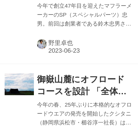
やユーザーであるメカニックについて
今年で創立47年目を迎えたマフラーメ
語る。
ーカーのSP（スペシャルパーツ）忠
男。前回は創業者である鈴木忠男さん
が寿美子さんとマフラー事業を創業し
た当時を振り返ってもらった。本稿で
野里卓也
は創業当時からこだわり続けてきたモ
ノづくりの哲学に迫る。
御嶽山麓にオフロード
コースを設計 「全体戦
略にオフロード領域は
今年の春、25年ぶりに本格的なオフロ
不可欠」━━クシタニ
ードウエアの発売を開始したクシタニ
（静岡県浜松市・櫛谷淳一社長）は、
6月11日から新たにオフロードコース