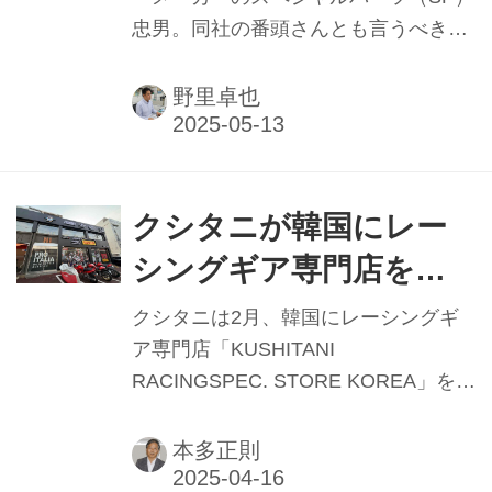
ークを訪れた。
忠男。同社の番頭さんとも言うべき人
が、大泉善稔氏。このほど、同社・社
長の鈴木忠男氏から代表取締役を受け
野里卓也
継ぐことになり、改めて大泉氏が入社
した当時を振り返ると同時に、番頭と
してこだわり続けてきたフィロソフィ
ーを聞いた。
クシタニが韓国にレー
シングギア専門店をオ
ープン 今後“日本のパッ
クシタニは2月、韓国にレーシングギ
ケージ”を各国に展開
ア専門店「KUSHITANI
RACINGSPEC. STORE KOREA」を開
業した。
本多正則