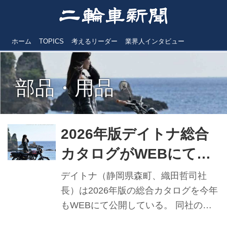
ホーム
TOPICS
考えるリーダー
業界人インタビュー
部品・用品
2026年版デイトナ総合
カタログがWEBにて公
開中 巻頭特集は「会い
デイトナ（静岡県森町、織田哲司社
たい場所があるから、
長）は2026年版の総合カタログを今年
もWEBにて公開している。 同社のカ
今日はバイクで行
スタムパーツ、ツーリング用品、ライ