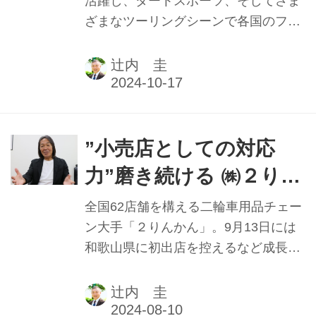
ミシュランタイヤ(株)
活躍し、ダートスポーツ、そしてさま
ざまなツーリングシーンで各国のファ
二輪車事業部 部長 佐
ンに愛され続けるミシュラン。日本法
藤章子氏
人においては2023年10月より、二輪事
辻内 圭
業部のトップに佐藤章子氏が就いてい
る。他の事業部から転じて１年目の佐
藤氏は、新たに自動二輪免許を取得し
てツーリングを楽しんでいるという。
”小売店としての対応
その動機と、二輪車業界の印象につい
力”磨き続ける ㈱２りん
て聞いた。
かんイエローハット代
全国62店舗を構える二輪車用品チェー
表取締役社長 石渡 淳
ン大手「２りんかん」。9月13日には
和歌山県に初出店を控えるなど成長を
氏
続ける傍ら、「２りんかん祭り」をは
じめとするイベント開催にも精力的
辻内 圭
だ。15年にわたり舵を切ってきた石渡