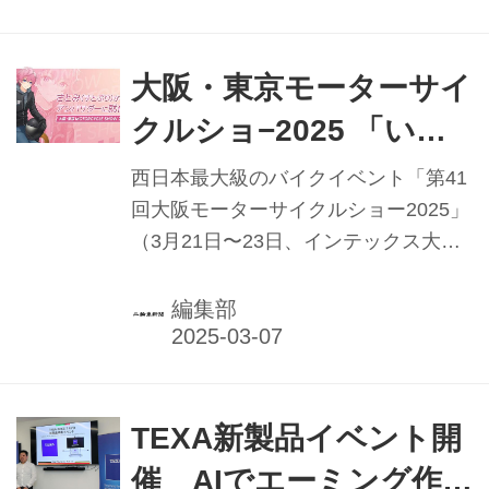
大阪・東京モーターサイ
クルショ−2025 「いい
ね、バイク」掲げ開催／
西日本最大級のバイクイベント「第41
日本二普協
回大阪モーターサイクルショー2025」
（3月21日〜23日、インテックス大
阪）、国内最大級のバイクイベント
「第52回東京モーターサイクルショ
編集部
ー」（3月28日〜30日、東京ビッグサ
イト）の開催を前に、2月4日、主催者
の日本二輪車普及安全協会（日本二普
協／倉石誠司会長）が、報道関係者向
TEXA新製品イベント開
け説明会（プレスカンファレンス）を
催 AIでエーミング作業