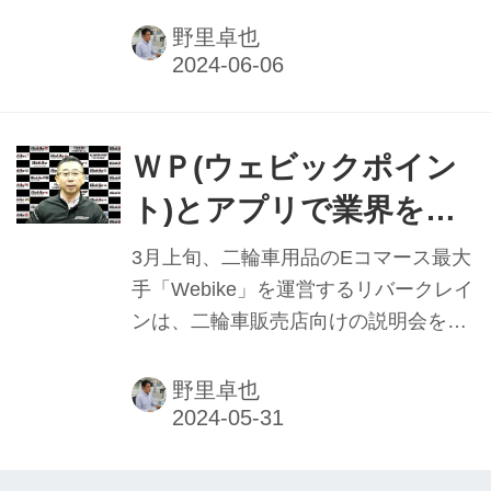
ービスを提供する”をテーマに、二輪車
販売店向けの説明会をオンラインで開
野里卓也
催。前回は、同社の信濃孝喜社長にサ
ービスの詳細を聞いたが、今回は二輪
車販売店の営業を担当する土井英幸氏
からさらに詳細を伺った。一方、販売
ＷＰ(ウェビックポイン
店向けに刷新したシステムについても
ト)とアプリで業界を活
詳しく聞いた。
性化 Webike ㊤
3月上旬、二輪車用品のEコマース最大
手「Webike」を運営するリバークレイ
ンは、二輪車販売店向けの説明会をオ
ンラインで開催。“オートバイに関する
あらゆるサービスを提供する”をテーマ
野里卓也
に同社の信濃孝喜社長が出席し、現在
の二輪車業界への課題を解決するべ
く、自社のサービス拡充やアプリを活