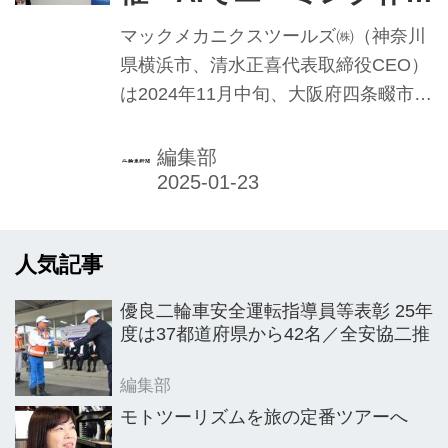
東京都内で開いた。今回から両ショー
を効率化 MACTOOLS
共通テーマをメインテーマとして設
マックメカニクスツールズ㈱（神奈川
定、「いいね、バイク」を掲げた。国
県横浜市、清水正喜代表取締役CEO）
内外の最新バイク＆人気モデルやバイ
は2024年11月中旬、大阪府四条畷市に
ク部品・用品および関連サービスが紹
ある同社の施設「ROCLIN GARAGE」
介されるほか、バイク関係の専門学校
で、車両診断機メーカー・TEXA社の
編集部
や団体、行政の取り組み紹介、バイク
新製品キックオフイベントを開催。イ
と関わ...
タリア本社より開発者らが来日し、新
製品のデモンストレーションを行った
人気記事
ほか、レーダーを搭載する二輪車に対
応した機器を日本に導入することも公
優良二輪車安全運転指導員等表彰 25年
表された。
度は37都道府県から42名／全安協二推
編集部
モトツーリズムを旅の定番ツアーへ