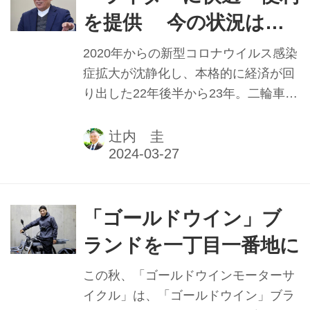
ままでは会社がなくなってしまう」と
を提供 今の状況は成
いう苦境も味わった。改めてユーザー
長のチャンス」 (株)デイ
動向をつぶさに見たデイトナは「快
2020年からの新型コロナウイルス感染
適・便利をキーワードにした商品」に
トナ代表取締役社長 織
症拡大が沈静化し、本格的に経済が回
活路を求め、再び成長軌道に。前編に
り出した22年後半から23年。二輪車業
田哲司氏【上】
続き、三代目社長・織田哲司氏に聞
界への追い風は止んだとも言われる。
く。
そんな中にあっても、創立52年のデイ
辻内 圭
トナ三代目社長・織田哲司氏は「新た
なユーザーのため出来ることを」と明
るく前を向く。パワーの源は何か。前
後編にわたって聞く。
「ゴールドウイン」ブ
ランドを一丁目一番地に
この秋、「ゴールドウインモーターサ
イクル」は、「ゴールドウイン」ブラ