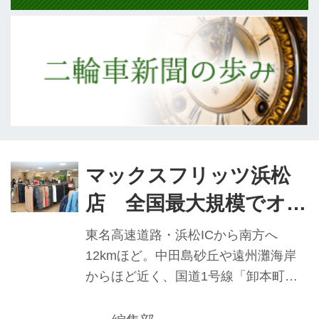
マックスフリッツ浜松
店 全国最大規模でオー
プン ライダー楽しめる
東名高速道路・浜松ICから南方へ
場に
12kmほど。中田島砂丘や遠州灘海岸
からほど近く、国道1号線「卸本町」
交差点から1分程度走ったところに、
マックスフリッツ第2の直営店となる