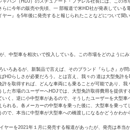
ジャパン（HDJ）のスチュアート・ファレル社長には、この市
さらに今年の販売や先頃、一 部報道で米HD社が発表している
イヤー』を5年後に発売すると報じられたことなどについて聞
ーが、中型車を相次いで投入している。この市場をどのようにみ
いろいろあるが、新製品で言えば、そのブランド『らしさ』が問
ればHDらしさが必要だろう。とは言え、我々の 道は大型免許
免許を取得すれば、どんな車両にも乗ることが可能であり、我
うした市場のユーザーへHDJでは、大型免許取得費用を提供す
ていく。逆に小中型車があるので、そうしたユーザーを大型車
えられる。各メーカーの中型車を乗った後に、大型車を乗って
うので、本当に中型車が大型車への橋渡しになるかどうかわか
ワイヤーを2021年１月に発売する報道があったが、発売は本当