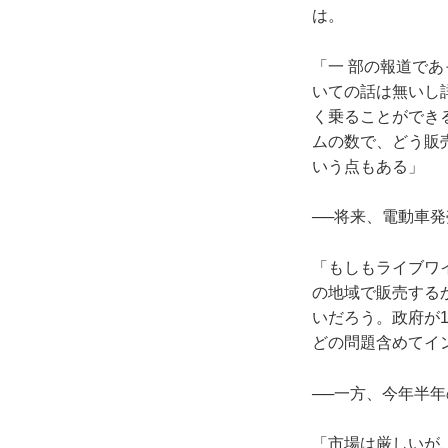
は。
「一 部の報道で
いての話は無いし
く乗ることができ
ムの数で、どう販
いう点もある」
──将来、電動車
「もしもライブワ
の地域で販売する
いだろう。政府が
どの問題含めてイ
──一方、今年半
「市場は厳しいが