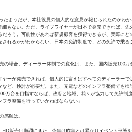
あったようだが、本社役員の個人的な意見が報じられたのかわか
詳細もない。ただ、ライブワイヤーが日本で発売できれば、先
るだろう。可能性があれば新規顧客を獲得できるが、実際にど
売されるかがわからない。日本の免許制度で、どの免許で乗る
発売の場合、ディーラー体制での変化は。また、国内販売100万
イヤーが発売できれば、個人的に言えばすべてのディーラーで
かなど、検討が必要だ。また、充電などのインフラ整備でも検
100万台を目指すならば、政府と地域、我々が協力して免許制
ンフラ整備を行っていかねばならない」
年の感触は。
、HD販売は順調にきた。今年は昨年とは異なりイベント形態