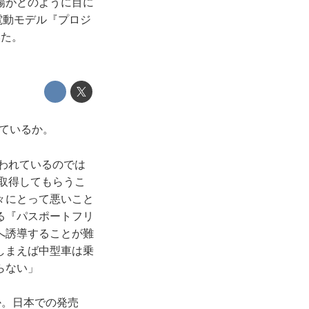
場がどのように目に
電動モデル『プロジ
いた。
ているか。
われているのでは
を取得してもらうこ
々にとって悪いこと
る『パスポートフリ
へ誘導することが難
しまえば中型車は乗
らない」
か。日本での発売