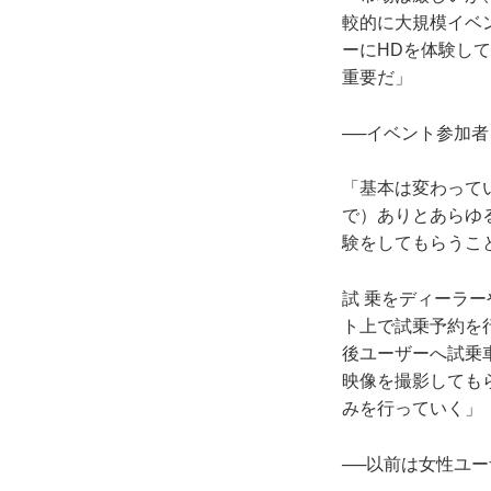
較的に大規模イベ
ーにHDを体験し
重要だ」
──イベント参加
「基本は変わって
で）ありとあらゆ
験をしてもらうこ
試 乗をディーラ
ト上で試乗予約を
後ユーザーへ試乗
映像を撮影してもら
みを行っていく」
──以前は女性ユ