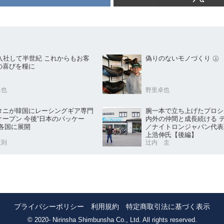
で入社して半世紀 これからもお客
偽りのないモノづくり ㊤
の喜びを糧に
卓也
野里卓也
腕一本で立ち上げたプロシ
タニが韓国にレーシングギア専門
内外の仲間と成長続ける 
今後“日本のパッケー
／ナイトロンジャパン代表
を各国に展開
上浩伸氏【後編】
正則
辻内 圭
プライバシーポリシー
利用規約
特定商取引法に基づく表示
© 2020- Nirinsha Shimbunsha Co., Ltd. All rights reserved.