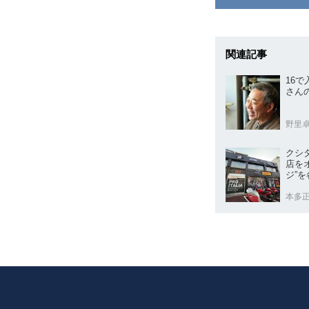
関連記事
16
さん
野里
クシ
店をオープン 
ジ”
本多