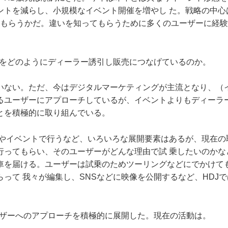
ントを減らし、小規模なイベント開催を増やし た。戦略の中心
てもらうかだ。違いを知ってもらうために多くのユーザーに経
者をどのようにディーラー誘引し販売につなげているのか。
いない。ただ、今はデジタルマーケティングが主流となり、（
るユーザーにアプローチしているが、イベントよりもディーラ
とを積極的に取り組んでいる。
ーやイベントで行うなど、いろいろな展開要素はあるが、現在の
行ってもらい、そのユーザーがどんな理由で試 乗したいのかな
車を届ける。ユーザーは試乗のためツーリングなどにでかけて
って 我々が編集し、SNSなどに映像を公開するなど、HDJ
ーザーへのアプローチを積極的に展開した。現在の活動は。