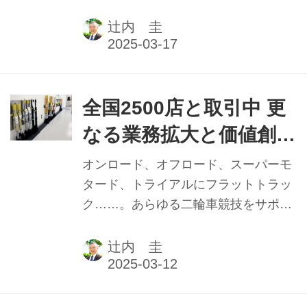
ついて、代表取締役・井上浩伸氏に聞
伸氏【後編】
いた。
辻内 圭
全国2500店と取引中 更
なる業務拡大と価値創出
を テクニクス／ナイト
オンロード、オフロード、スーパーモ
ロンジャパン代表取締
タード、トライアルにフラットトラッ
ク……。あらゆる二輪車競技をサポー
役 井上浩伸氏【前編】
トし、その知見を基に高品質サスペン
ションサービスを提供する㈲テクニク
辻内 圭
ス。取り引きのある二輪車販売店は約
2500店にも上るという。なおかつモト
クロスコースの運営も手掛け、昨年に