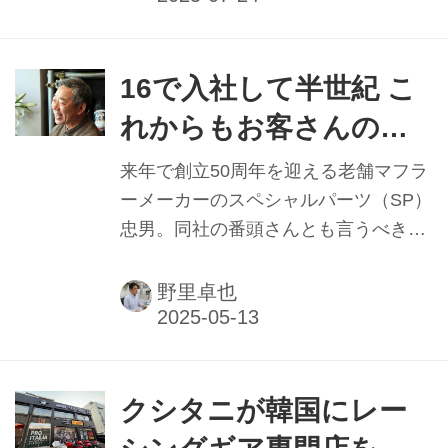
／中井貴之氏
はMFJ全日本ロードレース選手権（全
日本）に参戦しながらFIM世界耐久選
手権（EWC）にも挑戦する。5月中旬
16で入社して半世紀 こ
にSUGOで開催のテスト日にチームデ
れからもお客さんの喜
ィレクターの中井貴之氏に今季の意気
びを糧に
込みを改めて聞いた。
来年で創立50周年を迎える老舗マフラ
ーメーカーのスペシャルパーツ（SP）
忠男。同社の番頭さんとも言うべき人
が、大泉善稔氏。このほど、同社・社
長の鈴木忠男氏から代表取締役を受け
野里卓也
継ぐことになり、改めて大泉氏が入社
した当時を振り返ると同時に、番頭と
してこだわり続けてきたフィロソフィ
ーを聞いた。
クシタニが韓国にレー