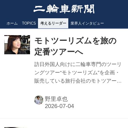
ホーム
TOPICS
考えるリーダー
業界人インタビュー
モトツーリズムを旅の
定番ツアーへ
訪日外国人向けに二輪車専門のツーリ
ングツアー“モトツーリズム”を企画・
販売している旅行会社のモトツアーズ
ジャパン。現在政府が観光立国とし
て、訪日外国人の誘致に力を入れてい
野里卓也
るのと、直近では円安効果もあり、イ
ンバウンドのバイクツアーやレンタル
バイクの需要が伸びているという。モ