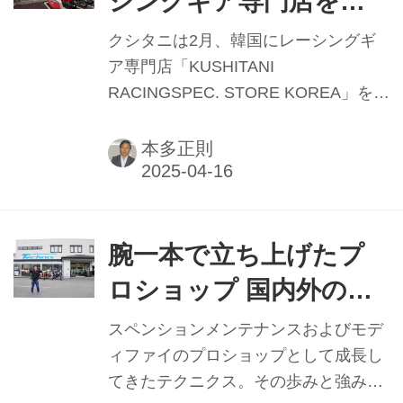
シングギア専門店をオ
ープン 今後“日本のパッ
クシタニは2月、韓国にレーシングギ
ケージ”を各国に展開
ア専門店「KUSHITANI
RACINGSPEC. STORE KOREA」を開
業した。
本多正則
腕一本で立ち上げたプ
ロショップ 国内外の仲
間と成長続ける テクニ
スペンションメンテナンスおよびモデ
クス／ナイトロンジャ
ィファイのプロショップとして成長し
てきたテクニクス。その歩みと強みに
パン代表取締役 井上浩