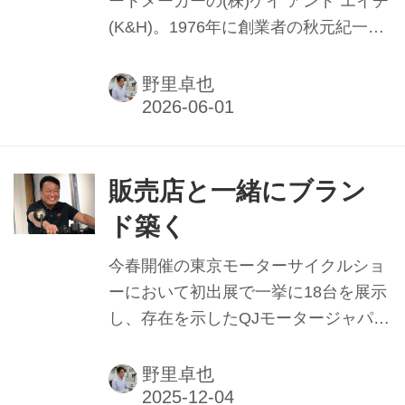
ートメーカーの(株)ケイ アンド エイチ
(K&H)。1976年に創業者の秋元紀一氏
と中山博氏の二人が東京都練馬区で、
FRPを使った二輪車向けのワンオフパ
野里卓也
ーツの製作事業を始まりとしている。
2013年には中山氏と一緒に開発・製作
を担っていた上山力氏が代表に就任。
アルバイトを経ての入社から30余年、
販売店と一緒にブラン
創立50周年を機に会社と上山氏自身の
ド築く
歩みを振り返ってもらう。
今春開催の東京モーターサイクルショ
ーにおいて初出展で一挙に18台を展示
し、存在を示したQJモータージャパ
ン。広島県に本社を置く(株)バルコム
モータースが輸入元として立ち上げた
野里卓也
会社だ。「会期中に10社以上の販売店