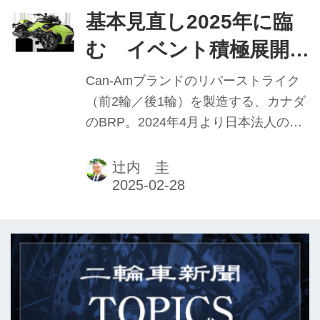
はレンタルバイク事業にも乗り出し
基本見直し2025年に臨
た。そのバイタリティの源泉は何か。
む イベント積極展開
代表・井上浩伸氏のインタビューを前
BRPジャパン 西 光寿
後編にわたりお送りする。
Can-Amブランドのリバーストライク
カントリーマネージャ
（前2輪／後1輪）を製造する、カナダ
のBRP。2024年4月より日本法人のカ
ー 【2024年実績と2025
ントリーマネージャーに就任した西光
年抱負】
寿氏は、最初のシーズンをこう振り返
辻内 圭
る。