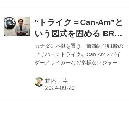
る。他の事業部から転じて１年目の佐
藤氏は、新たに自動二輪免許を取得し
てツーリングを楽しんでいるという。
“トライク＝Can-Am”と
その動機と、二輪車業界の印象につい
いう図式を固める BRP
て聞いた。
ジャパン㈱カントリー
カナダに本拠を置き、前2輪／後1輪の
マネージャー 西 光寿
〝リバーストライク〟Can-Amスパイ
ダー／ライカーなど多様なレジャービ
氏
ークルを製造販売するBRP社。その日
本法人であるBRPジャパン㈱のカント
辻内 圭
リーマネージャーに、西光寿氏が就任
した。4月1日の就任から数カ月を経過
した時点で、Can-Amブランドの成長
に向けた抱負と課題を聞いた。
”小売店としての対応
力”磨き続ける ㈱２りん