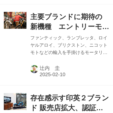
た野田一夫社長に代わり、ハーレーダ
ビッドソンアジア地域担当バイスプレ
ジデントであるディミトリス・ラプテ
主要ブランドに期待の
ィス氏の談話をお送りする。本記事は
新機種 エントリーモ
2025年1月1日発行の本紙「新年特別
デル続々拡充 モータリ
号」に掲載したものです。
ファンティック、ランブレッタ、ロイ
スト 野口英康CEO
ヤルアロイ、ブリクストン、ニコット
モトなどの輸入を手掛けるモータリス
【2024年実績と2025年
ト合同会社。全国100店以上の取引先
抱負】
に対し、それぞれのニーズに合った商
辻内 圭
材を卸している。本記事は2025年1月1
日発行の本紙「新年特別号」に掲載し
たものです。
存在感示す印英２ブラン
ド 販売店拡大、認証取