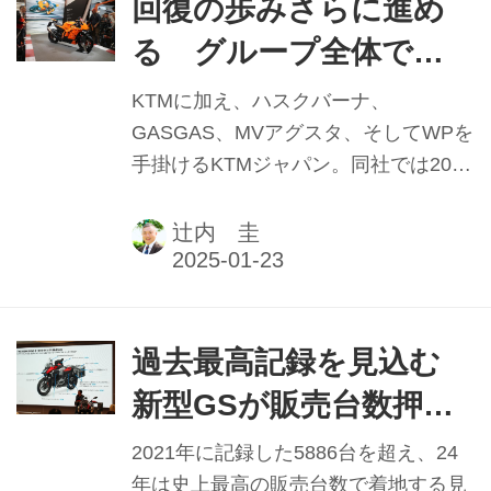
のです。
回復の歩みさらに進め
る グループ全体では
前年比５％増 ＫＴＭジ
KTMに加え、ハスクバーナ、
ャパン ケビン・シュ
GASGAS、MVアグスタ、そしてWPを
手掛けるKTMジャパン。同社では2024
トラスマイヤーＧＭ
年３月、ケビン・シュトラスマイヤー
【2024年実績と2025年
氏が取締役ジェネラルマネージャーに
辻内 圭
就任した。それまで中国市場を担当し
抱負】
ていたシュトラスマイヤー氏は、日本
市場との違いについて「市場規模で言
えば中国はインドと世界１位の座を競
過去最高記録を見込む
う大きさではある。しかしプレミアム
新型GSが販売台数押し
モーターサイクルのセグメントで見れ
上げ BMWモトラッドジ
ば、まだまだ日本の市場がはるかに大
2021年に記録した5886台を超え、24
きい」と説く。それは就任直前に訪れ
ャパン 佐伯要ジェネラ
年は史上最高の販売台数で着地する見