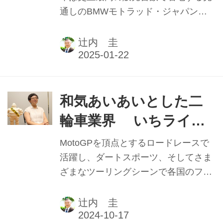
た東京モーターサイクルショーの会場
通しのBMWモトラッド・ジャパン。
ルマネージャー 【2024
でも実感したようだ。
けん引役は、やはり23年11月に国内導
年実績と2025年抱負】
入したR1300GSであったと、ジェネラ
辻内 圭
ルマネージャーの佐伯要氏（当時）は
振り返る。※本記事は2025年1月1日発
行の本紙「新年特別号」に掲載したも
のです。
和気あいあいとした二
輪車業界 いちライダ
ーとしても楽しむ 日本
MotoGPを頂点とするロードレースで
ミシュランタイヤ(株)
活躍し、ダートスポーツ、そしてさま
ざまなツーリングシーンで各国のファ
二輪車事業部 部長 佐
ンに愛され続けるミシュラン。日本法
藤章子氏
人においては2023年10月より、二輪事
辻内 圭
業部のトップに佐藤章子氏が就いてい