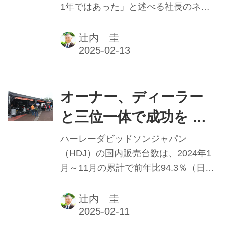
1年ではあった」と述べる社長のネ
リ・ミクラウス社長
リ・ミクラウス氏。だが、そんな中で
【2024年実績と2025年
も「我々の目標は達成できた」と振り
辻内 圭
返る。同社が持つ3銘柄の概況と展望
抱負】
を見ていく。本記事は2025年1月1日発
行の本紙「新年特別号」に掲載したも
のです。
オーナー、ディーラー
と三位一体で成功を ハ
ーレーダビッドソンジ
ハーレーダビッドソンジャパン
ャパン 【2024年実績と
（HDJ）の国内販売台数は、2024年1
月～11月の累計で前年比94.3％（日本
2025年抱負】
自動車輸入組合速報値）。1万台超え
は未確定だが、依然輸入車シェアトッ
辻内 圭
プの座にある。先ごろ退任が発表され