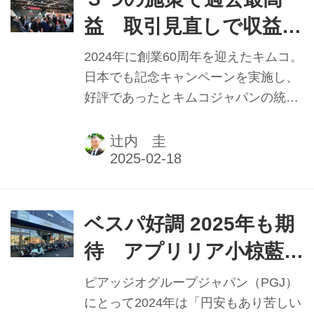
せている。本記事は2025年1月1日発行
益 取引見直しで収益増
の本紙「新年特別号」に掲載したもの
キムコジャパン 平井
です。
2024年に創業60周年を迎えたキムコ。
健三統括部長 【2024年
日本でも記念キャンペーンを実施し、
好評であったとキムコジャパンの統括
実績と2025年抱負】
部長・平井健三氏はいう。年間を通じ
ては国内販売台数こそ前年並みだが、
辻内 圭
「ほぼ過去最高益は確実」であると11
月の段階で断言した。本記事は2025年
1月1日発行の本紙「新年特別号」に掲
載したものです。
ベスパ好調 2025年も期
待 アプリリア小椋藍注
目度活かす ピアッジオ
ピアッジオグループジャパン（PGJ）
グループジャパン ネ
にとって2024年は「円安もあり苦しい