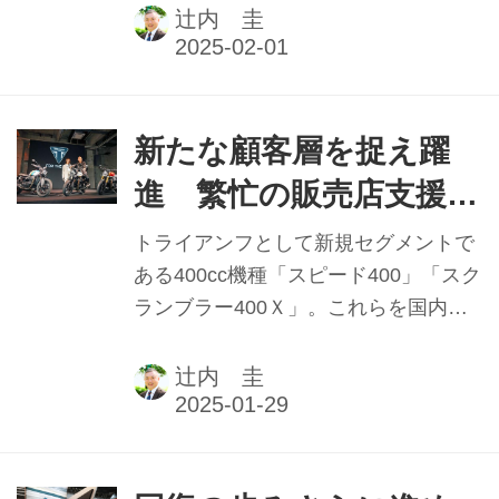
実績と2025年抱負】
せつけたドゥカティ。国内でも鈴鹿8
辻内 圭
耐や全日本ロードレース選手権
JSB1000クラスにおいて速さを見せつ
け、さらにはモトクロスにも進出。Ｍ
Ｘ１イタリア選手権でタイトルを獲得
新たな顧客層を捉え躍
している。本記事は2025年1月1日発行
進 繁忙の販売店支援策
の本紙「新年特別号」に掲載したもの
開始 トライアンフＭJ
です。
トライアンフとして新規セグメントで
大貫陽介社長 【2024年
ある400cc機種「スピード400」「スク
ランブラー400Ｘ」。これらを国内導
実績と2025年抱負】
入したことが、トライアンフモーター
サイクルズジャパン（トライアンフ
辻内 圭
MJ）にとって2024年最大のミッショ
ンであった。本記事は2025年1月1日発
行の本紙「新年特別号」に掲載したも