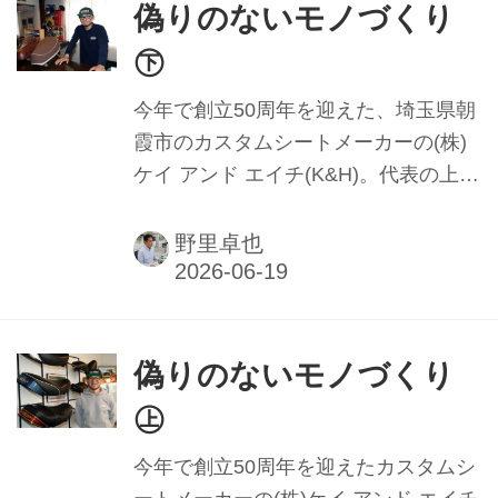
トツアーズジャパンの原田美和取締役
偽りのないモノづくり
社長に人気のツアーや今後の展開につ
㊦
いて話を聞いた。
今年で創立50周年を迎えた、埼玉県朝
霞市のカスタムシートメーカーの(株)
ケイ アンド エイチ(K&H)。代表の上山
力氏に、会社と自身の歩みを振り返っ
てもらうインタビューの続き。本稿で
野里卓也
はシートメーカーとしてのフィロソフ
ィーや自社への想いを語る。
偽りのないモノづくり
㊤
今年で創立50周年を迎えたカスタムシ