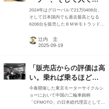
拠出することで債務の返済も完了し、
る BMWモトラッドジャ
再スタートを切ったのである。日本に
2024年はグローバルで21万0408台、
おいても「再び安心して仕事に取り組
パン ジェネラルマネジ
そして日本国内でも過去最高となる
めるようになった」と、KTMジャパン
6208台を販売したＢＭＷモトラッド。
ャー 大隅武氏
取締役 ジェネラルマネージャーのケビ
25年1月よりジェネラルマネジャーと
ン・シュトラスマイヤー氏は語る。
して日本のチームを率いる大隅武氏
辻内 圭
は、1998年に新卒入社して以来の生え
抜きであり、少年期からバイクを愛好
する筋金入りのライダーでもある。そ
の大隅氏は今、BMWモトラッドの進
「販売店からの評価は高
撃をどう見ているのだろうか。
い。乗れば乗るほど魅
了される」
今春開催した東京モーターサイクルシ
ョーにおいて中国の二輪車銘柄
「CFMOTO」の日本総代理店としてブ