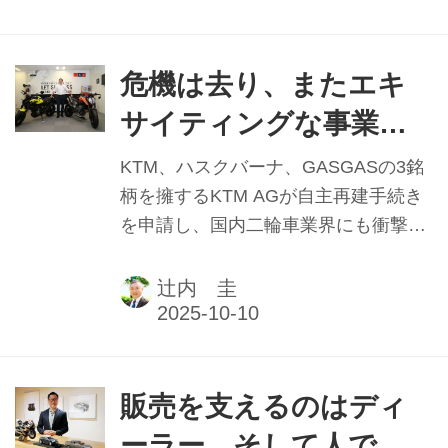
オーナーに立ち寄っていただき、強い
関心を示していただきました。また、
ショーの前後で数社から販売契約を結
危機は去り、またエキ
ぶことができました」と破顔するQJモ
サイティングな事業環
ータージャパンの取締役専務執行役の
境に KTMジャパン 取締
西浩二氏。今後の販売に向けた施策や
KTM、ハスクバーナ、GASGASの3銘
導入予定の機種等を聞いた。
役ジェネラルマネージ
柄を擁するKTM AGが自主再建手続き
を申請し、国内二輪車業界にも衝撃が
ャー ケビン・シュトラ
走ったのは2024年11月末のことだ。再
スマイヤー氏
建計画は翌25年2月に債権者に承認さ
辻内 圭
れ、KTM AGは債務の30%を5月23日
までに返済することを約束した。そし
て、最終的に長年にわたる戦略的パー
トナーであるインドのバジャジが再建
販売を支えるのはディ
に6億ユーロ、事業運営に2億ユーロを
ーラー、そして人であ