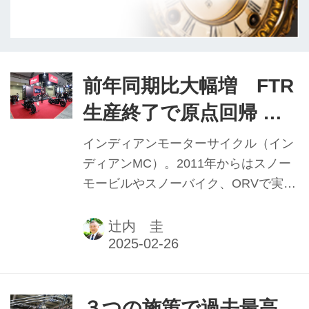
前年同期比大幅増 FTR
生産終了で原点回帰 ポ
ラリスジャパン 藤原
インディアンモーターサイクル（イン
裕史代表 【2024年実績
ディアンMC）。2011年からはスノー
モービルやスノーバイク、ORVで実績
と2025年抱負】
のある米ポラリス社が製造を手掛けて
いる。19年には日本法人ポラリスジャ
辻内 圭
パンが立ち上がり、国内販売台数を順
調に伸ばしてきた。23年下半期からし
ばらく伸び悩んだが、24年11月には前
年同月比159％を記録。好調ぶりを見
３つの施策で過去最高