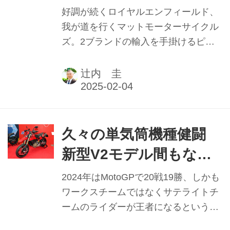
得で納車迅速に ピーシ
好調が続くロイヤルエンフィールド、
ーアイ 二輪部門セール
我が道を行くマットモーターサイクル
ズ。2ブランドの輸入を手掛けるピー
ス＆マーケティング・
シーアイ（PCI）は、2024年春のモー
小松雅人副部長 【2024
ターサイクルショーでも大々的に出展
辻内 圭
するなど攻勢に出た。新たに同社二輪
年実績と2025年抱負】
部門へと加わったセールス＆マーケテ
ィング副部長・小松雅人氏に、両ブラ
ンドの概況と展望を聞いた。本記事は
久々の単気筒機種健闘
2025年1月1日発行の本紙「新年特別
新型V2モデル間もなく
号」に掲載したものです。
登場 ドゥカティジャパ
2024年はMotoGPで20戦19勝、しかも
ン マッツ・リンドス
ワークスチームではなくサテライトチ
ームのライダーが王者になるという、
トレーム社長 【2024年
改めてハイレベルな総合力の高さを見