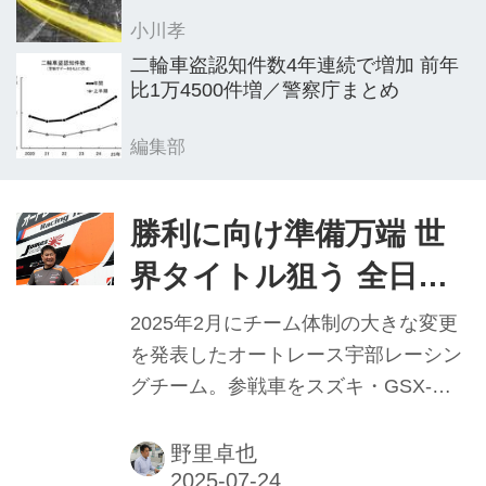
小川孝
二輪車盗認知件数4年連続で増加 前年
比1万4500件増／警察庁まとめ
編集部
勝利に向け準備万端 世
界タイトル狙う 全日本
選手権／世界耐久選手権
2025年2月にチーム体制の大きな変更
(EWC)参戦チーム オー
を発表したオートレース宇部レーシン
グチーム。参戦車をスズキ・GSX-
トレース宇部レーシン
R1000RからBMW・M1000RRにスイ
グチームディレクター
ッチ、ライダーも海外のレースで活躍
野里卓也
してきた浦本修充選手を擁立し、今季