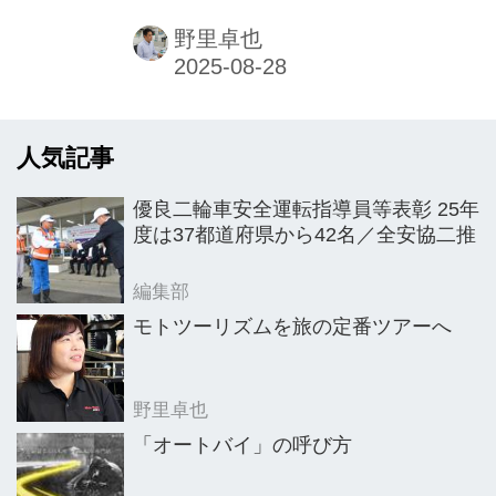
ースを出展したCFMOTOモーターサイ
クルジャパン(株)。出展当時はランド
野里卓也
スケープ(株)だったが、イベント後に
会社名を変更したことで「直接、当社
へ車両の問い合わせが増えた。日本の
人気記事
CFMOTOの代表として認知されて知名
度が上がった」と、破顔する佐藤芳樹
優良二輪車安全運転指導員等表彰 25年
代表。同社が取扱いを始めたのは2023
度は37都道府県から42名／全安協二推
年から。中国でビジネスを展開してい
た時に、現地の知人からCFMOTOの関
編集部
係者を紹介してもらったことがきっか
モトツーリズムを旅の定番ツアーへ
けだという。
野里卓也
「オートバイ」の呼び方