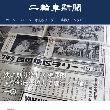
ホーム
TOPICS
考えるリーダー
業界人インタビュー
法に則り楽しく健康的
大学部活の協力で遂行／二輪車ラリ
ー②