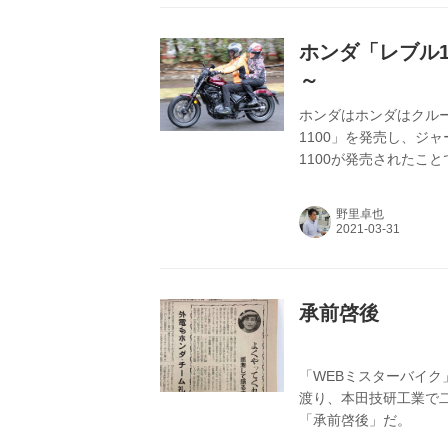
ホンダ「レブル1
～
ホンダはホンダはクルー
1100」を発売し、ジ
1100が発売されたこ
ことになる
野里卓也
承前啓後
「WEBミスターバイ
渡り、本田技研工業で
「承前啓後」だ。