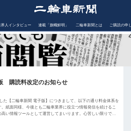
業界人インタビュー
連載「旗幟鮮明」
二輪車新聞とは
ご購読の申
版 購読料改定のお知らせ
ースした【二輪車新聞 電子版】につきまして、以下の通り料金体系を
す。紙面同様、今後とも二輪車業界に役立つ情報発信を続けるこ
の高い情報ツールとして運営してまいります。心苦しい限りです
ますようお願い申し上げます。【スタンダード＋】は電子版1ID
金となります。 なお紙新聞のみのご購読は引き続き年間22,000