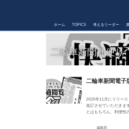
ホーム
TOPICS
考えるリーダー
二輪車新聞社便り
二輪車新聞電子
2025年11月にリリ
改訂させていただきま
とはもちろん、利便性
が、何卒ご理解いただけ
と紙新聞宅配のセット料
編集部