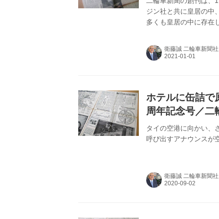
二輪車新聞の創刊は、1
ジン社と共に皇居の中
多くも皇居の中に存在
並木を抜けると、古び
衛藤誠 二輪車新聞
ホテルに缶詰で原
周年記念号／二
タイの空港に向かい、
呼び出すアナウンスが空
衛藤誠 二輪車新聞