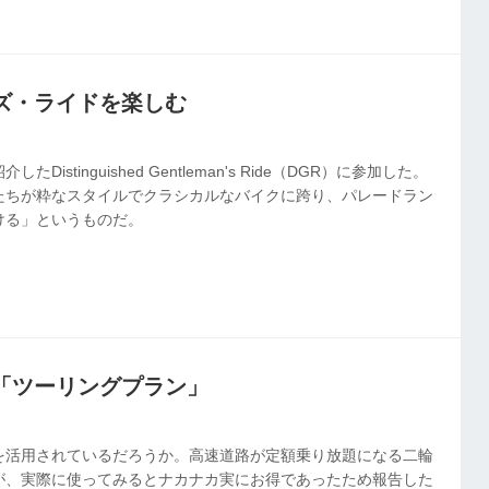
 プラン ID数 年間料金(税込) 紙新聞宅配 保存記事数 メール配
ー閲覧 プレミアム(仮) 2028年発売予定 スタンダード 1 ...
ズ・ライドを楽しむ
istinguished Gentleman's Ride（DGR）に参加した。
たちが粋なスタイルでクラシカルなバイクに跨り、パレードラン
ける」というものだ。
「ツーリングプラン」
を活用されているだろうか。高速道路が定額乗り放題になる二輪
が、実際に使ってみるとナカナカ実にお得であったため報告した