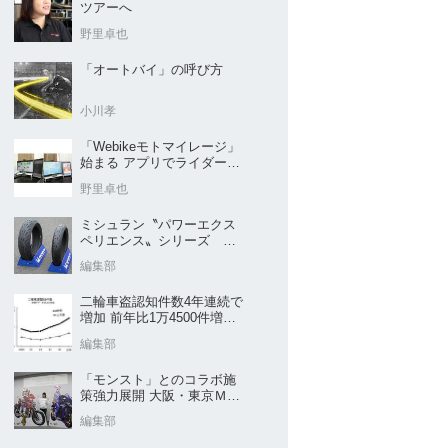
ツアーへ
野里卓也
「オートバイ」の呼び方
小川孝
「Webikeモトマイレージ」
始まる アプリでライダーと
販売店を元気に
野里卓也
ミシュラン〝パワーエクス
ペリエンス〟シリーズ
｢POWER5｣など４種を新発
編集部
売
二輪車盗認知件数4年連続で
増加 前年比1万4500件増／
警察庁まとめ
編集部
「モンスト」とのコラボ施
策強力展開 大阪・東京ＭＣ
ショー2026開催概要発表
編集部