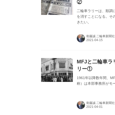
②
二輪車ラリーは、順調
を消すことになる。そ
きたい。
衛藤誠 二輪車新聞
MFJと二輪車
リー①
1961年以降数年間、
称）は本部事務所がモ
衛藤誠 二輪車新聞