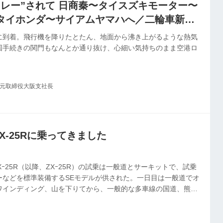
リレー”されて 日商秦〜タイスズキモーター〜
タイホンダ〜サイアムヤマハへ／二輪車新聞
版④
に到着。飛行機を降りたとたん、地面から沸き上がるような熱気
国手続きの関門もなんとか通り抜け、心細い気持ちのまま空港ロ
社元取締役大阪支社長
 ZX-25Rに乗ってきました
 ZXｰ25R（以降、ZXｰ25R）の試乗は一般道とサーキットで、試乗
ーなどを標準装備するSEモデルが供された。一日目は一般道でオ
ワインディング、山を下りてから、一般的な多車線の国道、熊本
走った。