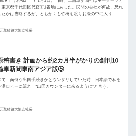
959年（昭和34年）1月1日。当時、二輪車新聞社はモーターマガ
、東京都千代田区代官町1番地にあった。民間の会社が何故、恐れ
したかは省略するが、ともかくも竹橋を渡りお濠の中に入り、桜
た木造2階建ての建物に、我が本社はあった。
社元取締役大阪支社長
稿書き 計画から約2カ月半がかりの創刊10
輪車新聞東南アジア版⑤
さて、面倒な出国手続きかとウンザリしていた時、日本語で私を
港ロビーに流れ、“出国カウンターに来るように”と言う。
社元取締役大阪支社長