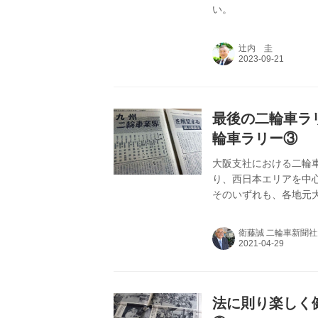
い。
辻内 圭
最後の二輪車ラ
輪車ラリー③
大阪支社における二輪車
り、西日本エリアを中
そのいずれも、各地元
遂行できたと感謝して
衛藤誠 二輪車新聞
法に則り楽しく