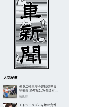
人気記事
優良二輪車安全運転指導員
等表彰 25年度は37都道府県
から42名／全安協二推
編集部
モトツーリズムを旅の定番