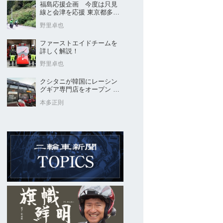
福島応援企画 今度は只見
線と会津を応援 東京都多摩
市の販売店 ヤングオート
野里卓也
ファーストエイドチームを
詳しく解説！
野里卓也
クシタニが韓国にレーシン
グギア専門店をオープン 今
後“日本のパッケージ”を各国
本多正則
に展開