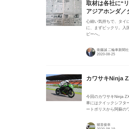
取材は各社に“
アジアホンダ／
東南アジア特集
心細い気持ちで、タイ
に、まずビックリ。入
ビーへ。
衛藤誠 二輪車新聞
カワサキNinja
今回のカワサキNinja
車にはクイックシフタ
ートポリスから阿蘇の
城付近の市街地なども
猪首俊幸