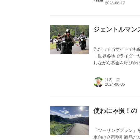
円とさせていただきます。
信 印刷/DL バックナンバ
ジェントルマン
先だって当サイトでも紹介したD
「世界各地でライダー
しながら募金を呼びか
辻内 圭
使わにゃ損！の
「ツーリングプラン」
車向け企画割引商品だ