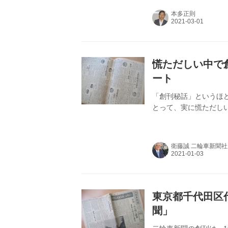
本多正則
慌ただしい中で創
ート
「創刊秘話」というほ
とって、実に慌ただし
衛藤誠 二輪車新聞
東京都千代田区
聞」