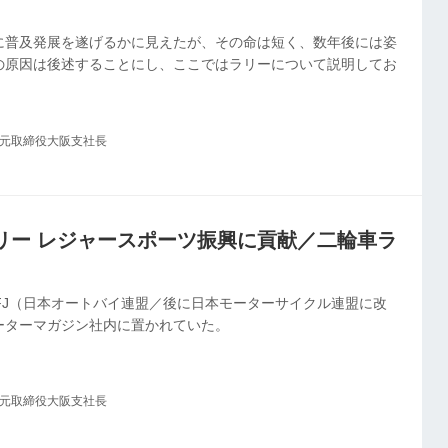
に普及発展を遂げるかに見えたが、その命は短く、数年後には姿
の原因は後述することにし、ここではラリーについて説明してお
社元取締役大阪支社長
ラリー レジャースポーツ振興に貢献／二輪車ラ
MFJ（日本オートバイ連盟／後に日本モーターサイクル連盟に改
ーターマガジン社内に置かれていた。
社元取締役大阪支社長