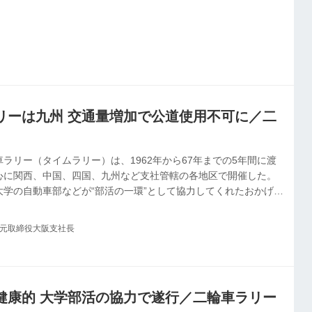
リーは九州 交通量増加で公道使用不可に／二
ラリー（タイムラリー）は、1962年から67年までの5年間に渡
心に関西、中国、四国、九州など支社管轄の各地区で開催した。
大学の自動車部などが“部活の一環”として協力してくれたおかげで
いる。
社元取締役大阪支社長
健康的 大学部活の協力で遂行／二輪車ラリー