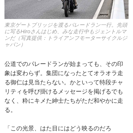
東京ゲートブリッジを渡るパレードラン一行。先頭
に写るHiroさんはじめ、みな走行中もジェントルマ
ンだ（写真提供：トライアンフモーターサイクルジ
ャパン）
公道でのパレードランが始まっても、その印
象は変わらず。集団になったとてオラオラ走
る御仁は見当たらない。かといって特段チャ
リティを呼び掛けるメッセージを掲げるでも
なく、粋にキメた紳士たちがただ和やかに走
る。
「この光景、はた目にはどう映るのだろ