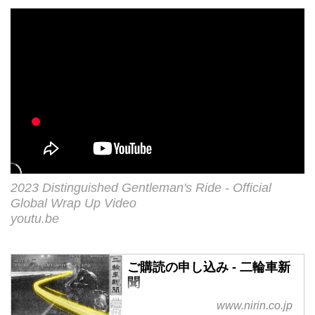
2023 Distinguished Gentleman's Ride - Official
Global Wrap Up Video
youtu.be
ご購読の申し込み - 二輪車新
聞
www.nirin.co.jp