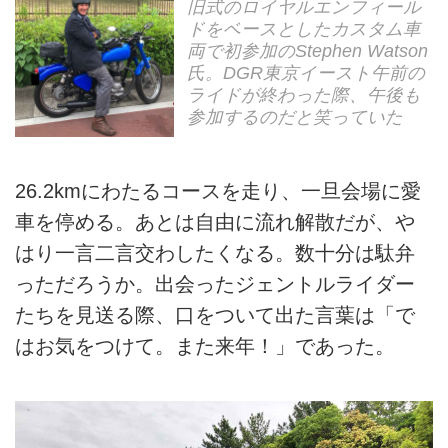
旧式のロイヤルエンフィール
ドをベースとしたカスタム車
両で初参加のStephen Watson
氏。DGR東京イースト午前の
ライドが終わった際、午後も
参加するのだと笑っていた
26.2kmにわたるコースを走り、一旦会場に愛
車を停める。あとは自由に流れ解散だが、や
はり一言二言交わしたくなる。数十分は駄弁
っただろうか。出会ったジェントルライダー
たちを見送る際、口をついて出た言葉は「で
はお気をつけて。また来年！」であった。