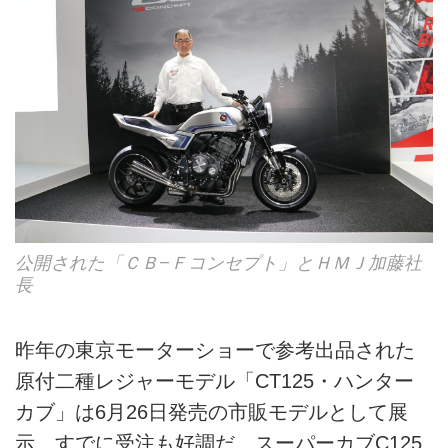
公開された「ＣＢ−Ｆコンセプト」とＨＭＪ加藤社
長
昨年の東京モーターショーで参考出品された
原付二種レジャーモデル「CT125・ハンター
カブ」は6月26日発売の市販モデルとして展
示、すでに受注も好調だ。スーパーカブC125