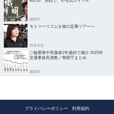
vol.55 笑顔で、やる気スイッチ
編集部
モトツーリズムを旅の定番ツアーへ
野里卓也
二輪乗車中死傷者2年連続で減少 2025年
交通事故死者数／警察庁まとめ
編集部
プライバシーポリシー
利用規約