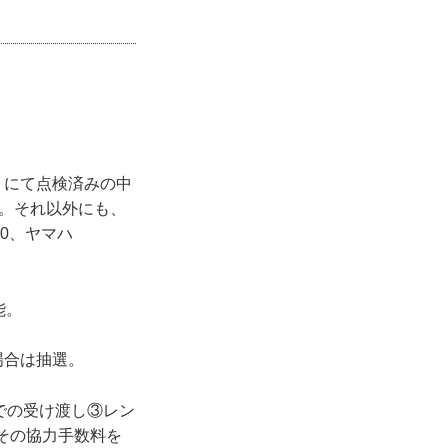
）にて点検済みの中
定。それ以外にも、
50、ヤマハ
能。
場合は抽選。
舗での受け渡し③レン
その協力手数料を