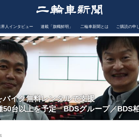
業界人インタビュー
連載「旗幟鮮明」
二輪車新聞とは
ご購読の申
をバイク無料レンタルで支援
種50台以上を予定 BDSグループ／BDS
4