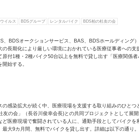
ウイルス
BDSグループ
レンタルバイク
BDS柏の杜友の会
DS、BDSオークションサービス、BAS、BDSホールディング
大の長期化により厳しい環境におかれている医療従事者への支援
て原付1種・2種バイク50台以上を無料で貸し出す「医療関係
を開始する。
スの感染拡大が続く中、医療現場を支援する取り組みのひとつと
の杜友の会」（長谷川俊幸会長)との共同プロジェクトとして展
など医療現場で奮闘されている人に、通勤手段としてバイクを
、最大9カ月間、無料でバイクを貸し出す。詳細は以下の通り