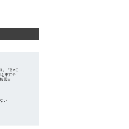
I」「BMC
術を東京モ
披露目
しない