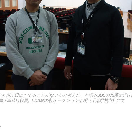
でも何か役にたてることがないかと考えた」と語るBDSの加藤丈児社
島正幸執行役員。BDS柏の杜オークション会場（千葉県柏市）にて
4