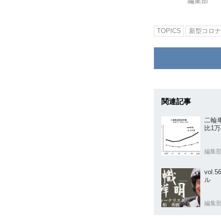
編集部
TOPICS
新型コロナ
関連記事
二輪
比1万
編集
vol
ル
編集