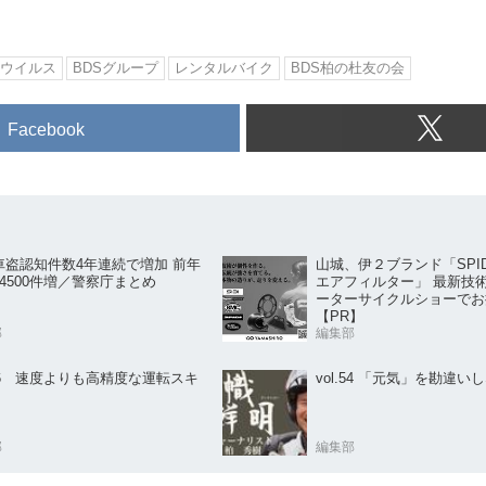
ウイルス
BDSグループ
レンタルバイク
BDS柏の杜友の会
Facebook
山城、伊２ブランド「SPID
車盗認知件数4年連続で増加 前年
エアフィルター」 最新技
4500件増／警察庁まとめ
ーターサイクルショーでお
【PR】
部
編集部
.56 速度よりも高精度な運転スキ
vol.54 「元気」を勘違い
部
編集部