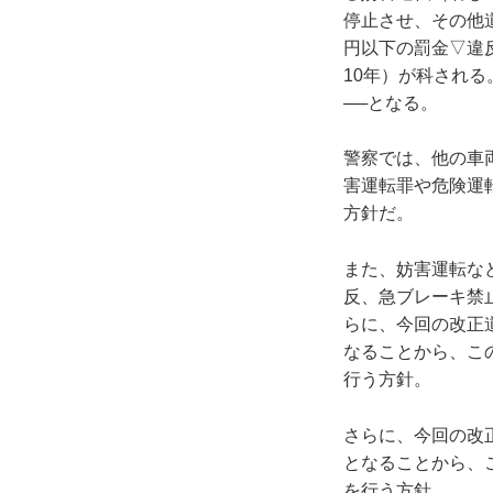
停止させ、その他
円以下の罰金▽違
10年）が科される
──となる。
警察では、他の車
害運転罪や危険運
方針だ。
また、妨害運転な
反、急ブレーキ禁
らに、今回の改正
なることから、こ
行う方針。
さらに、今回の改
となることから、
を行う方針。