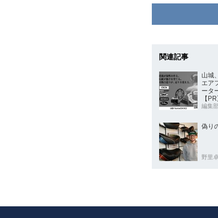
関連記事
山城、
エア
ータ
【PR
編集
偽り
野里