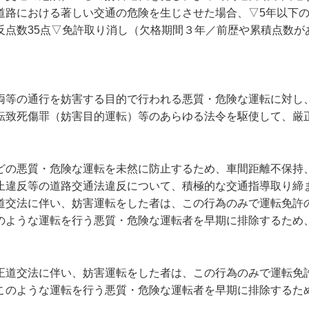
道路における著しい交通の危険を生じさせた場合、▽5年以下の
反点数35点▽免許取り消し（欠格期間３年／前歴や累積点数が
。
両等の通行を妨害する目的で行われる悪質・危険な運転に対し
転致死傷罪（妨害目的運転）等のあらゆる法令を駆使して、厳
どの悪質・危険な運転を未然に防止するため、車間距離不保持
止違反等の道路交通法違反について、積極的な交通指導取り締
道交法に伴い、妨害運転をした者は、この行為のみで運転免許
のような運転を行う悪質・危険な運転者を早期に排除するため
正道交法に伴い、妨害運転をした者は、この行為のみで運転免
このような運転を行う悪質・危険な運転者を早期に排除するた