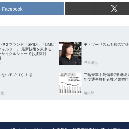
Facebook
伊２ブランド「SPIDI」「BMC
モトツーリズムを旅の定番
フィルター」 最新技術を東京モ
ーサイクルショーでお披露目
】
部
野里卓也
のないモノづくり ㊤
二輪乗車中死傷者2年連続で減
年交通事故死者数／警察庁
卓也
編集部