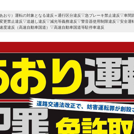
あおり）運転の対象となる違反＝通行区分違反▽急ブレーキ禁止違反▽車間
変更禁止違反▽追越し違反▽減光等義務違反▽警音器使用制限違反▽安全運
速度違反（高速自動車国道）▽高速自動車国道等駐停車違反