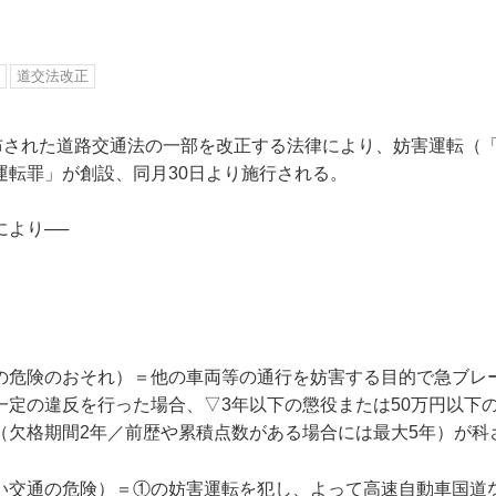
道交法改正
公布された道路交通法の一部を改正する法律により、妨害運転（
運転罪」が創設、同月30日より施行される。
により──
の危険のおそれ）＝他の車両等の通行を妨害する目的で急ブレ
一定の違反を行った場合、▽3年以下の懲役または50万円以下の
（欠格期間2年／前歴や累積点数がある場合には最大5年）が科
い交通の危険）＝①の妨害運転を犯し、よって高速自動車国道