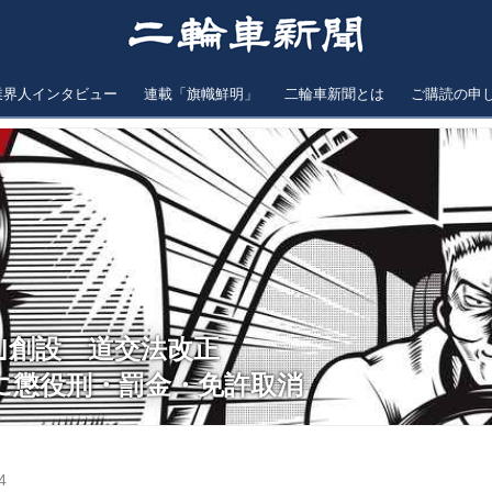
業界人インタビュー
連載「旗幟鮮明」
二輪車新聞とは
ご購読の申
｣創設 道交法改正
に懲役刑・罰金・免許取消
4