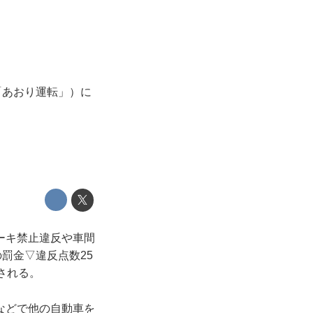
「あおり運転」）に
ーキ禁止違反や車間
罰金▽違反点数25
される。
などで他の自動車を