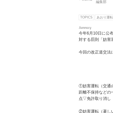
編集部
TOPICS
あおり運転
今年6月10日に
対する罰則「妨害
今回の改正道交法
①妨害運転（交通
距離不保持などの
点▽免許取り消し
②妨害運転（著し