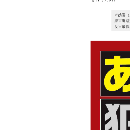
※妨害（
持▽進路
反▽最低