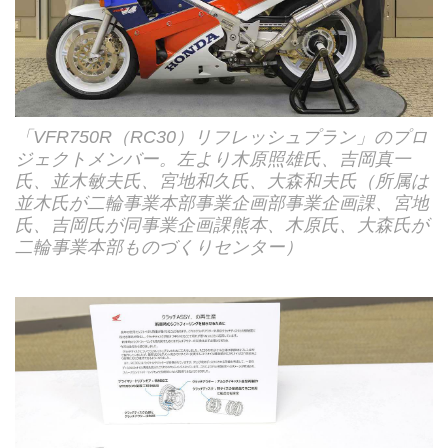
「VFR750R（RC30）リフレッシュプラン」のプロ
ジェクトメンバー。左より木原照雄氏、吉岡真一
氏、並木敏夫氏、宮地和久氏、大森和夫氏（所属は
並木氏が二輪事業本部事業企画部事業企画課、宮地
氏、吉岡氏が同事業企画課熊本、木原氏、大森氏が
二輪事業本部ものづくりセンター）