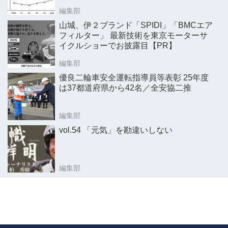
編集部
山城、伊２ブランド「SPIDI」「BMCエア
フィルター」 最新技術を東京モーターサ
イクルショーでお披露目【PR】
編集部
優良二輪車安全運転指導員等表彰 25年度
は37都道府県から42名／全安協二推
編集部
vol.54 「元気」を勘違いしない
編集部