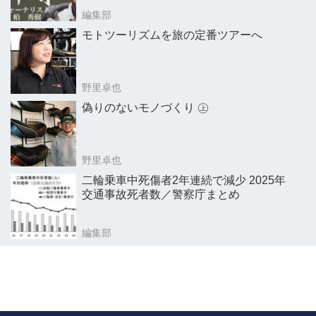
編集部
モトツーリズムを旅の定番ツアーへ
野里卓也
偽りのないモノづくり ㊤
野里卓也
二輪乗車中死傷者2年連続で減少 2025年
交通事故死者数／警察庁まとめ
編集部