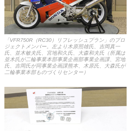
「VFR750R（RC30）リフレッシュプラン」のプロ
ジェクトメンバー。左より木原照雄氏、吉岡真一
氏、並木敏夫氏、宮地和久氏、大森和夫氏（所属は
並木氏が二輪事業本部事業企画部事業企画課、宮地
氏、吉岡氏が同事業企画課熊本、木原氏、大森氏が
二輪事業本部ものづくりセンター）