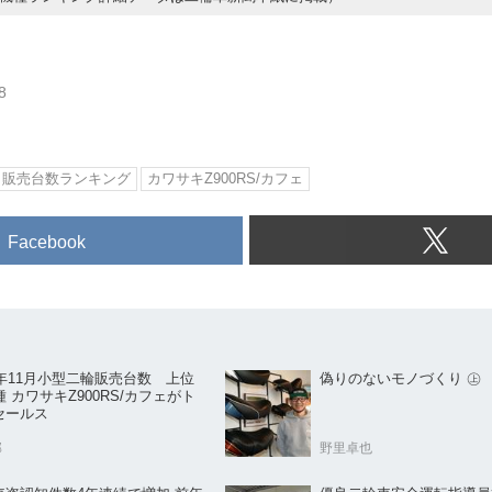
8
販売台数ランキング
カワサキZ900RS/カフェ
Facebook
0年11月小型二輪販売台数 上位
偽りのないモノづくり ㊤
種 カワサキZ900RS/カフェがト
セールス
部
野里卓也