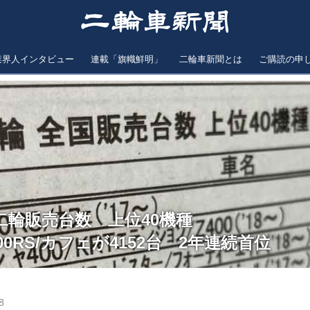
業界人インタビュー
連載「旗幟鮮明」
二輪車新聞とは
ご購読の申
型二輪販売台数 上位40機種
00RS/カフェが4152台 2年連続首位
8