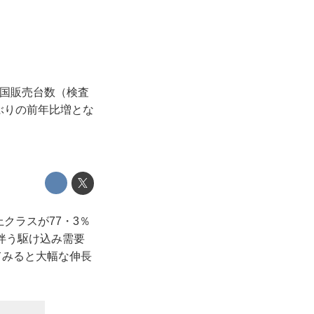
全国販売台数（検査
年ぶりの前年比増とな
上クラスが77・3％
に伴う駆け込み需要
てみると大幅な伸長