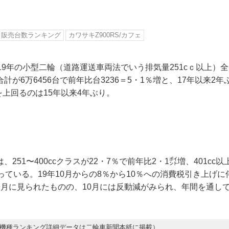
販売台数ランキング
カワサキZ900RS/カフェ
19年の小型二輪（道路運送車両法でいう排気量251cｃ以上）
計が6万6456台で前年比台3236＝5・1％増と、17年以来2
台を上回るのは15年以来4年ぶり。
251〜400ccクラスが22・7％で前年比2・1㌽増、401cc以
っている。19年10月からの8％から10％への消費税引き上げ
9月に見られたものの、10月には反動減がみられ、年間を通し
。
0機種ランキング詳細データは二輪車新聞本紙に掲載）