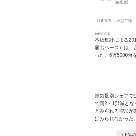
編集部
TOPICS
小型二輪
本紙集計による20
届出ベース）は、合
った。6万5000
排気量別シェアでは、
で同2・1㌽減とな
とみられる増加が
はみられなかった
（上位4