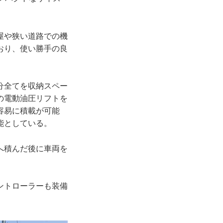
屋や狭い道路での機
おり、使い勝手の良
分全てを収納スペー
の電動油圧リフトを
容易に積載が可能
能としている。
へ積んだ後に車両を
ントローラーも装備