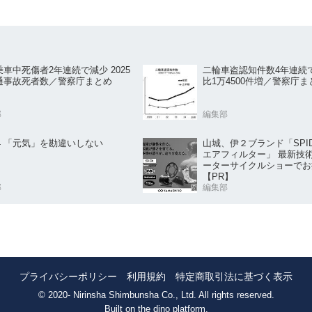
車中死傷者2年連続で減少 2025
二輪車盗認知件数4年連続
通事故死者数／警察庁まとめ
比1万4500件増／警察庁ま
部
編集部
山城、伊２ブランド「SPID
.54 「元気」を勘違いしない
エアフィルター」 最新技
ーターサイクルショーでお
【PR】
部
編集部
プライバシーポリシー
利用規約
特定商取引法に基づく表示
© 2020- Nirinsha Shimbunsha Co., Ltd. All rights reserved.
Built on
the dino platform
.