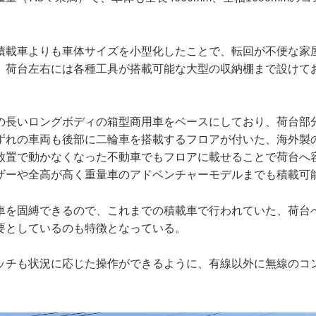
積載車よりも車体サイズを小型化したことで、転回が不便な家
、荷台左右には各種工具が搭載可能な大型の収納棚まで設けて
の長いロングボディの箱型商用車をベースにしており、荷台部
ずれの車両も後部に二輪車を搭載するフロアが付いた、海外製
放置で動かなくなった不動車でもフロアに載せることで荷台へ
ザーや全高が高く重量車のアドベンチャーモデルまでも積載可
車を固縛できるので、これまでの積載車で行われていた、荷台
要としているのも特徴となっている。
ッチも状況に応じた操作ができるように、有線以外に無線のコ