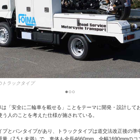
車のトラックタイプ
搬送車は「安全に二輪車を載せる」ことをテーマに開発・設計して
使う人のことを考えた仕様が施されている。
イプとバンタイプがあり、トラックタイプは道交法改正後の準
量（7.5ｔ未満）で、車体も全長4660mm、全幅1690mmの