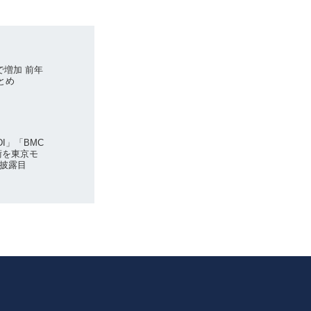
で増加 前年
とめ
I」「BMC
術を東京モ
披露目