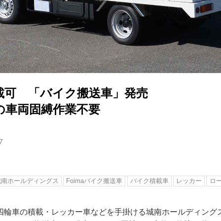
載可 「バイク搬送車」発売
の車両固縛作業不要
7
城南ホールディングス
Foimaバイク搬送車
バイク積載車
レッカー
ロ
四輪車の積載・レッカー車などを手掛ける城南ホールディング