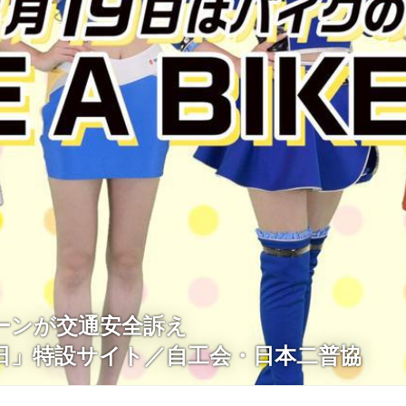
ーンが交通安全訴え
日」特設サイト／自工会・日本二普協