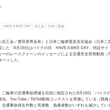
5
HAVE A BIKE DAY
自工会
日本二普協
（自工会／豊田章男会長）と日本二輪車普及安全協会（日本二
た「8月19日はバイクの日 HAVE A BIKE DAY」特設サ
カーのレースクイーンのメッセージによる交通安全啓発動画（
タートした。
、二輪車の交通事故撲滅を目的に制定された8月19日「バイク
信。You Tube／TikTok動画コンテストを実施している（既
、交通事故発生件数と死者数、負傷者数がいずれも減少してい