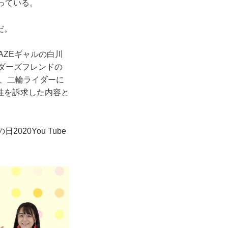
っている。
だ。
AZEギャルの白川
イダーズフレンドの
、二輪ライダーに
性を訴求した内容と
020You Tube