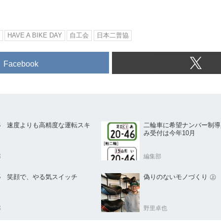
HAVE A BIKE DAY
自工会
日本二普協
Facebook
.56 速度よりも高精度な運転スキ
二輪車に希望ナンバー制導
み受付は今年10月
部
編集部
.55 笑顔で、やる気スイッチ
偽りのないモノづくり ㊤
部
野里卓也