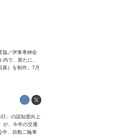
普協／伊東孝紳会
イト内で、新たに、
写真）を制作。7月
の日」の認知度向上
報）が、今年の交通
る中、自動二輪車