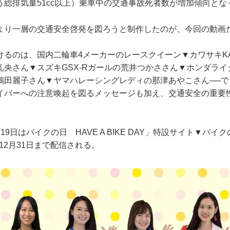
う総排気量51cc以上）乗車中の交通事故死者数が増加傾向とな
より一層の交通安全啓発を図ろうと制作したのが、今回の動画
けるのは、国内二輪車4メーカーのレースクイーン▼カワサキK
礼央さん▼スズキGSX-Rガールの荒井つかささん▼ホンダラ
鶴田麗子さん▼ヤマハレーシングレディの那津あやこさん──で
イバーへの注意喚起を図るメッセージも加え、交通安全の重要
日はバイクの日 HAVE A BIKE DAY」特設サイト▼バイクの日2
12月31日まで配信される。