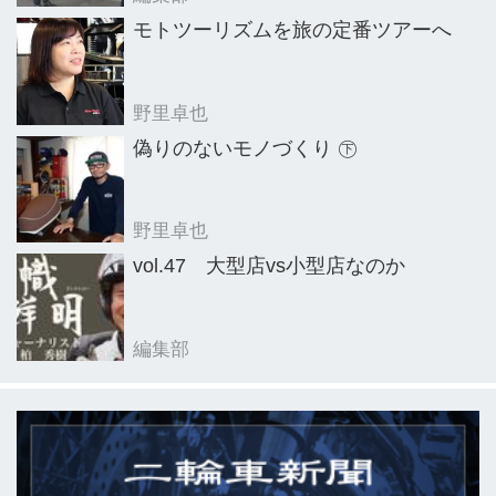
モトツーリズムを旅の定番ツアーへ
野里卓也
偽りのないモノづくり ㊦
野里卓也
vol.47 大型店vs小型店なのか
編集部