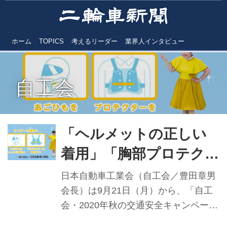
ホーム
TOPICS
考えるリーダー
業界人インタビュー
自工会
「ヘルメットの正しい
着用」「胸部プロテクタ
ーの着用」 秋の交通安
日本自動車工業会（自工会／豊田章男
全キャンペーン／自工会
会長）は9月21日（月）から、「自工
会・2020年秋の交通安全キャンペー
ン」を、政府らが実施する秋の全国交