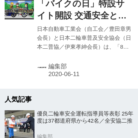
22日から配信がスタートした。
「バイクの日」特設サ
イト開設 交通安全と社
会性・魅力を発信／自工
日本自動車工業会（自工会／豊田章男
会、日本二普協
会長）と日本二輪車普及安全協会（日
本二普協／伊東孝紳会長）は、「8月
19日はバイクの日 HAVE A BIKE
DAY」の特設サイトを6月1日より開設
編集部
し、交通安全におけるポイントやバイ
クの有用性・利便性などを紹介してい
る。また、動画コンテストを行うこと
人気記事
にし、YouTubeや若者の利用が多い
TikTokでの作品募集を6月1日からスタ
優良二輪車安全運転指導員等表彰 25年
ートさせた。
度は37都道府県から42名／全安協二推
編集部