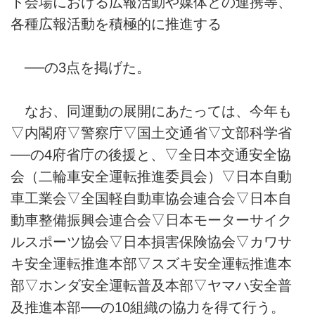
ト会場における広報活動や媒体との連携等、
各種広報活動を積極的に推進する
──の3点を掲げた。
なお、同運動の展開にあたっては、今年も
▽内閣府▽警察庁▽国土交通省▽文部科学省
──の4府省庁の後援と、▽全日本交通安全協
会（二輪車安全運転推進委員会）▽日本自動
車工業会▽全国軽自動車協会連合会▽日本自
動車整備振興会連合会▽日本モーターサイク
ルスポーツ協会▽日本損害保険協会▽カワサ
キ安全運転推進本部▽スズキ安全運転推進本
部▽ホンダ安全運転普及本部▽ヤマハ安全普
及推進本部──の10組織の協力を得て行う。