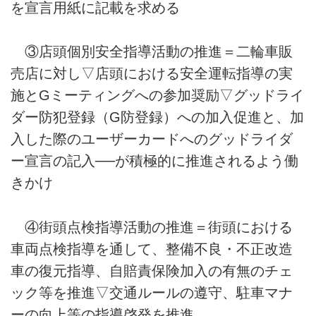
を宣言用紙に記載を求める
③店頭個別安全指導活動の推進＝二輪車販
売店に対し▽店頭における安全運転指導の実
施とGミーティングへの参加奨励▽グッドライ
ダー防犯登録（G防登録）への加入促進と、加
入した際のユーザーカードへのグッドライダ
ー宣言の記入──が積極的に推進されるよう働
きかけ
④街頭点検指導活動の推進＝街頭における
車両点検指導を通して、整備不良・不正改造
車の復元指導、自賠責保険加入の有無のチェ
ック等を推進▽交通ルールの遵守、駐車マナ
ーの向上等の指導啓発を推進