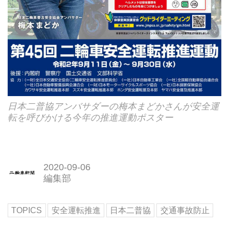
日本二普協アンバサダーの梅本まどかさんが安全運
転を呼びかける今年の推進運動ポスター
2020-09-06
編集部
TOPICS
安全運転推進
日本二普協
交通事故防止