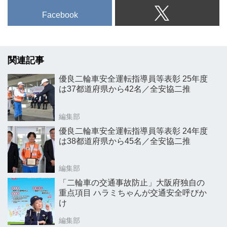
Facebook
関連記事
優良二輪車安全運転指導員等表彰 25年度
は37都道府県から42名／全安協二推
編集部
優良二輪車安全運転指導員等表彰 24年度
は38都道府県から45名／全安協二推
編集部
「二輪車の交通事故防止」大阪府独自の
重点項目 ハラミちゃんが交通安全呼びか
け
編集部