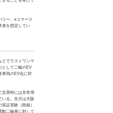
できることを挙げて
バリー、eコマース
業者を想定してい
などでラストワンマ
として二輪のEV
車両のEV化に対
て災害時には非常用
ている。先月は大阪
の実証実験（既報）
電動二輪車に対して