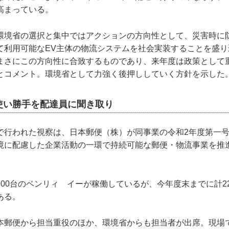
高まっている。
環境省の選択と集中ではアクションの方向性として、災害時に
て利用可能なEV主体の物流システムを社会実装することを盛り
まさにこの方向性に合致するものであり、来年度は政策として
とコメント。環境省として力強く後押ししていく方針を示した
使い勝手を配達員に聞き取り
で行われた視察は、日本郵便（株）が同事業の令和2年度第一
境に配慮した企業活動の一環で持続可能な郵便・物流事業を推
。
00台のベンリィ イーが稼働しているが、今年度末までに計2
ある。
本郵便から担当重役のほか、環境省からも担当者が出席。現場