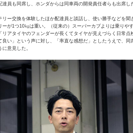
配達員も同席し、ホンダからは同車両の開発責任者らも出席し
テリー交換を体験したほか配達員と談話し、使い勝手などを聞
リーが1つ10㎏は重い。（従来の）スーパーカブよりは乗りや
「リアタイヤのフェンダーが長くてタイヤが見えづらく日常点
て良い」という声に対し、「率直な感想だ」としたうえで、同
うに意見した。