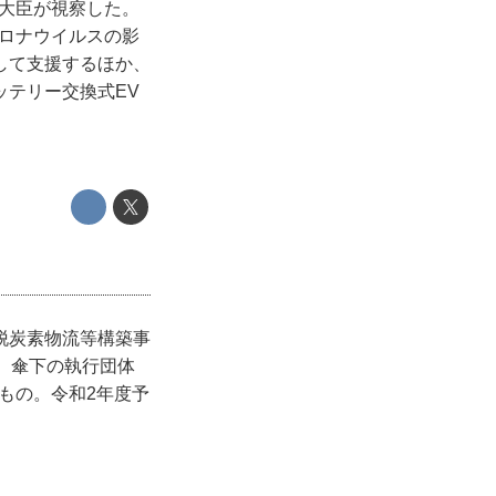
境大臣が視察した。
ロナウイルスの影
して支援するほか、
テリー交換式EV
脱炭素物流等構築事
、傘下の執行団体
もの。令和2年度予