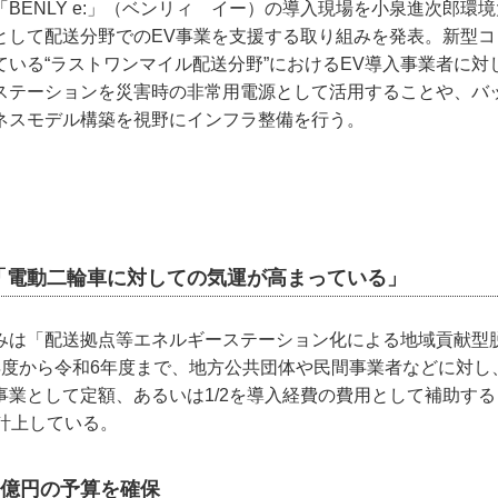
BENLY e:」（ベンリィ イー）の導入現場を小泉進次郎環
として配送分野でのEV事業を支援する取り組みを発表。新型コ
ている“ラストワンマイル配送分野”におけるEV導入事業者に対
ステーションを災害時の非常用電源として活用することや、バッ
ネスモデル構築を視野にインフラ整備を行う。
「電動二輪車に対しての気運が高まっている」
みは「配送拠点等エネルギーステーション化による地域貢献型
年度から令和6年度まで、地方公共団体や民間事業者などに対し
事業として定額、あるいは1/2を導入経費の費用として補助する
を計上している。
0億円の予算を確保