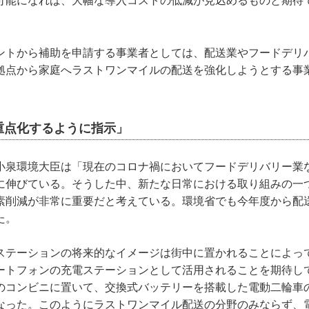
可能になれば、大幅な導入コストの低減が見込めるものと期待
ントから補助を申請する事業者としては、配送業やフードデリ
拠点から家庭へラストワンマイルの配送を強化しようとする事
重点化するように指示」
小泉環境大臣は「現在のコロナ禍においてフードデリバリー業
に伸びている。そうした中、新たな日常における取り組みの一つ
素削減が非常に重要だと考えている。環境省でも今年度から配送
た。
ステーションの将来的なイメージは街中に置かれることによっ
ートフォンの充電ステーションとして活用されることを期待し
のコンビニに置いて、交換式バッテリーを搭載した電動二輪車
なった。このようにラストワンマイル配送の分野のみならず、