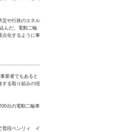
防災や行政のエネル
込んだ。電動二輪
重点化するように事
。
号事業者でもあると
進する取り組みの現
200台の電動二輪車
で普段ベンリィ イ