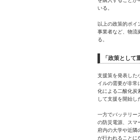
を購入することが
いる。
以上の政策的ポイ
事業者など、物流
る。
「政策として
支援策を発表した
イルの需要が非常
化による二酸化炭
して支援を開始し
一方でバッテリー
の防災電源、スマ
府内の大学や近隣
が行われることに