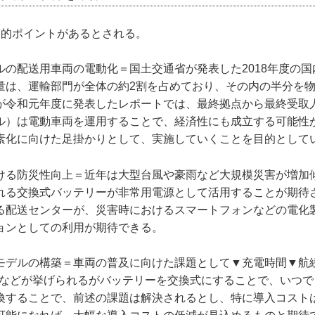
策的ポイントがあるとされる。
ルの配送用車両の電動化＝国土交通省が発表した2018年度の
量は、運輸部門が全体の約2割を占めており、その内の半分を
が令和元年度に発表したレポートでは、最終拠点から最終受取
ル）は電動車両を運用することで、経済性にも成立する可能性
素化に向けた足掛かりとして、実施していくことを目的として
ける防災性向上＝近年は大型台風や豪雨など大規模災害が増加
れる交換式バッテリーが非常用電源として活用することが期待
る配送センターが、災害時におけるスマートフォンなどの電化
ョンとしての利用が期待できる。
モデルの構築＝車両の普及に向けた課題として▼充電時間▼航
─などが挙げられるがバッテリーを交換式にすることで、いつで
換することで、前述の課題は解決されるとし、特に導入コスト