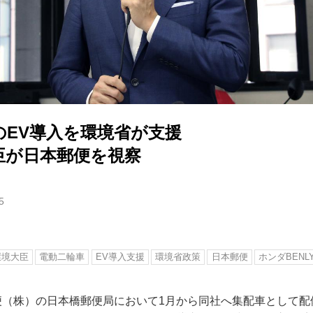
のEV導入を環境省が支援
臣が日本郵便を視察
5
環境大臣
電動二輪車
EV導入支援
環境省政策
日本郵便
ホンダBENLY
郵便（株）の日本橋郵便局において1月から同社へ集配車として