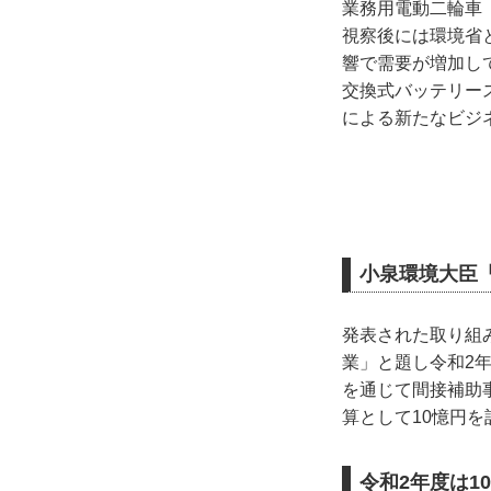
業務用電動二輪車「
視察後には環境省
響で需要が増加し
交換式バッテリー
による新たなビジ
小泉環境大臣
発表された取り組
業」と題し令和2
を通じて間接補助
算として10憶円
令和2年度は1