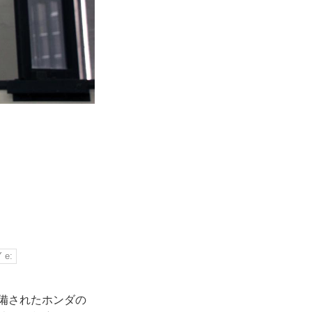
 e:
配備されたホンダの