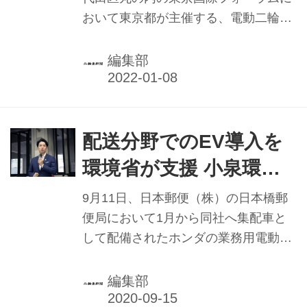
二輪車が一同に集う
おいて東京都が主催する、電動二輪車
をテーマにしたイベント『EVバイクコ
レクション in TOKYO 2021』が開催さ
編集部
れた。同イベントは東京都が主催する
催しで、電動二輪車の理解や普及促進
を目的とした初のイベントとなった。
配送分野でのEV導入を
環境省が支援 小泉環境
大臣が日本郵便を視察
9月11日、日本郵便（株）の日本橋郵
便局において1月から同社へ集配車と
して配備されたホンダの業務用電動二
輪車「BENLY e:」（ベンリィ イー）
の導入現場を小泉進次郎環境大臣が視
編集部
察した。視察後には環境省として配送