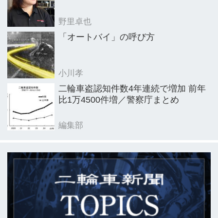
野里卓也
「オートバイ」の呼び方
小川孝
二輪車盗認知件数4年連続で増加 前年
比1万4500件増／警察庁まとめ
編集部