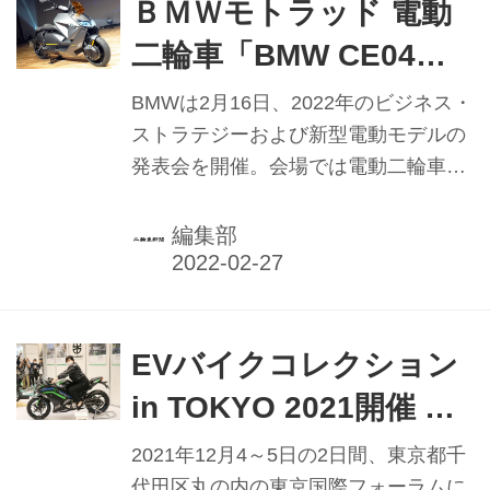
ョン」1号機を東京都庁前にオープン
ＢＭＷモトラッド 電動
し、EVバイクバッテリーシェアリング
二輪車「BMW CE04」
サービスがスタート。運営開始日の10
発表 Cエボリューショ
月25日には小池百合子都知事も出席し
BMWは2月16日、2022年のビジネス・
て開始式が開かれた。
ンに次ぐ電動スクータ
ストラテジーおよび新型電動モデルの
発表会を開催。会場では電動二輪車
ー
「CE04」（シーイー・ゼロフォー）
が披露され、4月22日から発売するこ
編集部
ともアナウンスされた。
EVバイクコレクション
in TOKYO 2021開催 東
京都主催 最新の電動
2021年12月4～5日の2日間、東京都千
代田区丸の内の東京国際フォーラムに