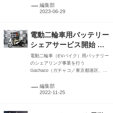
本社で開催。動力用電源に交換式バッ
編集部
テリーのHonda Mobile Power Pack e:
（ホンダモバイルパワーパックイー）
を採用し、一充電あたりの走行距離は
53㌔を実現。新たに導入する「ホンダ
電動二輪車用バッテリー
二輪EV取扱店」で8月から発売してい
シェアサービス開始 東
くという。
京に「Gachacoステー
電動二輪車（EVバイク）用バッテリー
ション」1号機
のシェアリング事業を行う
Gachaco（ガチャコ／東京都港区、渡
辺一成代表取締役CEO）は、「ゼロエ
ミッション東京」を目指す東京都との
編集部
共同事業「EVバイク等利活用促進事
業」の一環で、電動二輪車バッテリー
交換ステーション「Gachacoステーシ