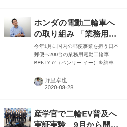
分野でのEV事業を支援する取り組みを
発表。新型コロナウイルスの影響で需
要が増加している“ラストワンマイル配
ホンダの電動二輪車へ
送分野”におけるEV導入事業者に対し
の取り組み 「業務用で
て支援するほか、交換式バッテリース
信頼性高める」
テーションを災害時の非常用電源とし
今年1月に国内の郵便事業を担う日本
て活用することや、バッテリー交換式
郵便へ200台の業務用電動二輪車
EVによる新たなビジネスモデル構築を
BENLY e:（ベンリー イー）を納車し
視野にインフラ整備を行う。
た本田技研工業（ホンダ）。新型コロ
ナウイルスの影響もある中、電動二輪
野里卓也
車で今後、どのような戦略を進めてい
くのか。販売部門の責任者へ話を聞い
た。 ──ベンリィ イーシリーズを日本
郵便へ納車。その後、販路は広がった
産学官で二輪EV普及へ
のか。 「新型コロナの影響はもとより
実証実験 9月から開始