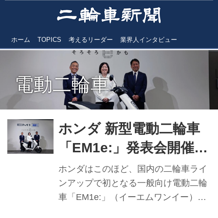
ホーム
TOPICS
考えるリーダー
業界人インタビュー
電動二輪車
ホンダ 新型電動二輪車
「EM1e:」発表会開催
ホンダ二輪EV取扱店新
ホンダはこのほど、国内の二輪車ライ
たに導入
ンアップで初となる一般向け電動二輪
車「EM1e:」（イーエムワンイー）の
発表会を、東京都港区の本田技研工業