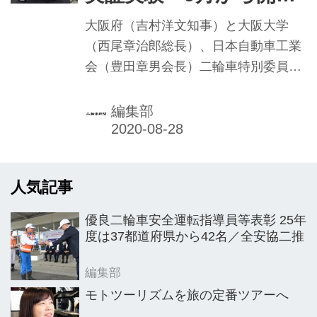
EVへの社会的な関心や理解浸透が進ま
自工会が大阪大学、大阪
ず、販路拡大が順調に進んでいるとは
大阪府（吉村洋文知事）と大阪大学
いえない。日本郵便様への納車式後、
府と連携し実施
（西尾章治郎総長）、日本自動車工業
大手新聞各社様からも導入の意向があ
会（豊田章男会長）二輪車特別委員会
った。新聞販売店様への拙速な導入
（二特）の3者は8月19日、電動二輪車
は、充電インフラや資金面などでハー
（二輪EV）普及のための実証実験プロ
編集部
ドルはまだ高いとの意見もあるが、新
ジェクト「e（ええ）やん OSAKA」
聞社...
を、同大キャンパスがある府北部の北
摂（吹田市、豊中市、箕面市）エリア
人気記事
で9月より開始すると発表した。二輪
EVを阪大生や教職員に貸与し進められ
優良二輪車安全運転指導員等表彰 25年
る同プロジェクトでは、バッテリー交
度は37都道府県から42名／全安協二推
換拠点を大学構内や周辺市中のコンビ
ニエンスストア店舗に設ける。
編集部
モトツーリズムを旅の定番ツアーへ