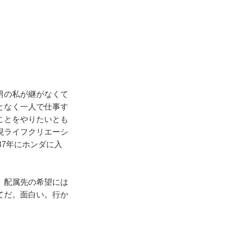
男の私が継がなくて
となく一人で仕事す
ことをやりたいとも
現ライフクリエーシ
87年にホンダに入
。配属先の希望には
てだ。面白い。行か