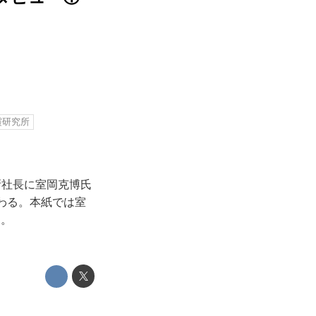
霞研究所
新社長に室岡克博氏
わる。本紙では室
る。