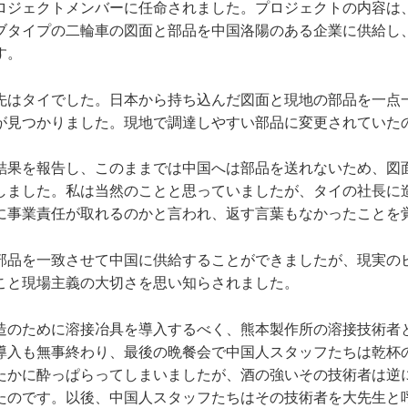
ロジェクトメンバーに任命されました。プロジェクトの内容は
ブタイプの二輪車の図面と部品を中国洛陽のある企業に供給し
す。
先はタイでした。日本から持ち込んだ図面と現地の部品を一点
が見つかりました。現地で調達しやすい部品に変更されていた
結果を報告し、このままでは中国へは部品を送れないため、図
しました。私は当然のことと思っていましたが、タイの社長に
に事業責任が取れるのかと言われ、返す言葉もなかったことを
部品を一致させて中国に供給することができましたが、現実の
こと現場主義の大切さを思い知らされました。
造のために溶接冶具を導入するべく、熊本製作所の溶接技術者
導入も無事終わり、最後の晩餐会で中国人スタッフたちは乾杯
たかに酔っぱらってしまいましたが、酒の強いその技術者は逆
たのです。以後、中国人スタッフたちはその技術者を大先生と