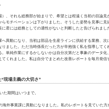
。
場）、それも総務部が始まりで、希望とは程遠く当初の目論見
からモチベーションは下がりました。そうした姿勢を見事に見
長に君には総務としての適性がないと判断したと告げられまし
課へ異動になり、当初は部品を生産ラインに供給する業務、次
なりました。ただ当時係長だった方が辛抱強く私を指導してく
る。単純作業にするかしないかは自分次第だと事象のデータ化
えてくれました。私は自分でまとめた改善レポートを毎月発信
“現場主義の大切さ”
働いた期間はいつまで。
所の海外事業課に異動になりました。私のレポートを見ていた方