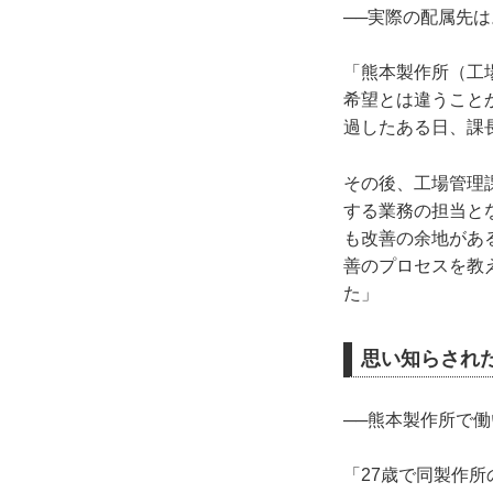
──実際の配属先は
「熊本製作所（工
希望とは違うこと
過したある日、課
その後、工場管理
する業務の担当と
も改善の余地があ
善のプロセスを教
た」
思い知らされた
──熊本製作所で
「27歳で同製作