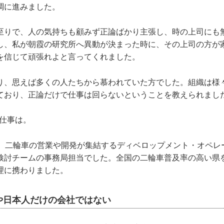
調に進みました。
至りで、人の気持ちも顧みず正論ばかり主張し、時の上司にも
し、私が朝霞の研究所へ異動が決まった時に、その上司の方が
を信じて頑張れよと言ってくれました。
り、思えば多くの人たちから慕われていた方でした。組織は様
ており、正論だけで仕事は回らないということを教えられまし
の仕事は。
時。二輪車の営業や開発が集結するディベロップメント・オペレ
検討チームの事務局担当でした。全国の二輪車普及率の高い県
理に携わりました。
や日本人だけの会社ではない