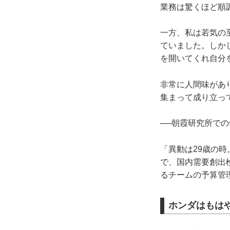
業務は驚くほど順
一方、私は若気の
ていました。しか
を開いてくれ自分
非常に人間味があ
集まって成り立っ
──朝霞研究所で
「異動は29歳の
で、国内需要創出
るチームの予算管
ホンダはもは