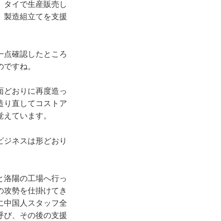
、タイで生産販売し
、製造組立てを支援
一点確認したところ
のですね。
面どおりに再度造っ
造り直してコストア
覚えています。
ビジネスは形どおり
と洛陽の工場へ行っ
の攻勢を仕掛けてき
に中国人スタッフ全
呼び、その後の支援