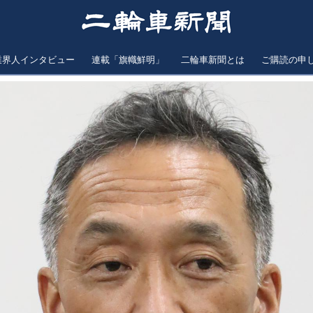
業界人インタビュー
連載「旗幟鮮明」
二輪車新聞とは
ご購読の申