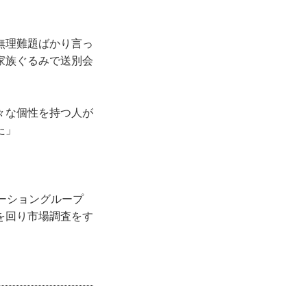
無理難題ばかり言っ
家族ぐるみで送別会
々な個性を持つ人が
た」
ーショングループ
を回り市場調査をす