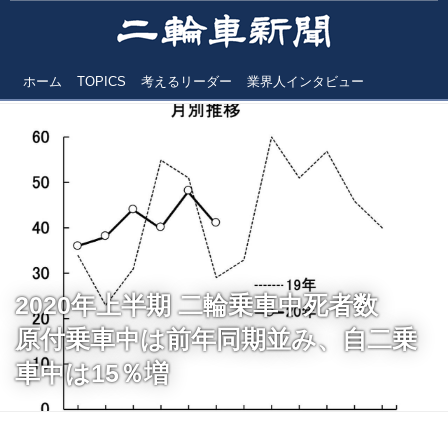
ホーム
TOPICS
考えるリーダー
業界人インタビュー
2020年上半期 二輪乗車中死者数
原付乗車中は前年同期並み、自二乗
車中は15％増