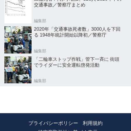
交通事故／警察庁まとめ
編集部
2020年「交通事故死者数」3000人を下回
る 1948年統計開始以降初／警察庁
編集部
「二輪車ストップ作戦」管下一斉に 街頭
でライダーに安全運転啓発活動
編集部
プライバシーポリシー
利用規約