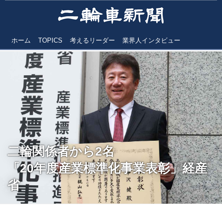
ホーム
TOPICS
考えるリーダー
業界人インタビュー
二輪関係者から2名
「20年度産業標準化事業表彰」経産
省