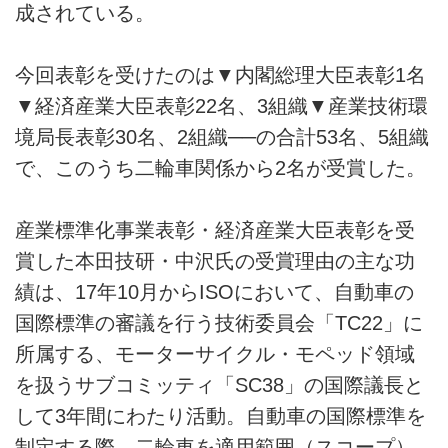
成されている。
今回表彰を受けたのは▼内閣総理大臣表彰1名
▼経済産業大臣表彰22名、3組織▼産業技術環
境局長表彰30名、2組織──の合計53名、5組織
で、このうち二輪車関係から2名が受賞した。
産業標準化事業表彰・経済産業大臣表彰を受
賞した本田技研・中沢氏の受賞理由の主な功
績は、17年10月からISOにおいて、自動車の
国際標準の審議を行う技術委員会「TC22」に
所属する、モーターサイクル・モペッド領域
を扱うサブコミッティ「SC38」の国際議長と
して3年間にわたり活動。自動車の国際標準を
制定する際、二輪車を適用範囲（スコープ）