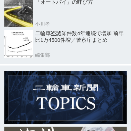
「オートバイ」の呼び方
小川孝
二輪車盗認知件数4年連続で増加 前年
比1万4500件増／警察庁まとめ
編集部