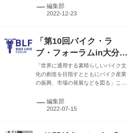
ル東京で「第19回通常総会」を開催し
編集部
た。議案審議では、2023年（22年10
月1日〜23年9月30日）事業計画などを
決めた。 22年度は21年度に続き、新
型コロナウイルス感染症の影響で会議
「第10回バイク・ラ
の開催が困難となり、オンラインを併
ブ・フォーラムin大分・
用する運用となった。23年度はAJビジ
日田」 3年ぶりリアル会
ョンを基盤とし、29組合3協議会で相
「世界に通用する素晴らしいバイク文
互連携し、さらに組織化を推進。二輪
場で開催
化の創造を目指すとともにバイク産業
車を取り巻く環境改善とともに、業界
の振興、市場の発展などを図る」こと
の諸問題に対応する。総会後には情報
を目的にした、国、地方自治体、二輪
交換会が開催され、全国から国会議員
車業界団体等で構成された会議体によ
編集部
ら23人、そして...
る「BIKE LOVE FORUM（バイク・ラ
ブ・フォーラム／略称BLF）の第10回
が、8月25日（木）に大分県日田市内