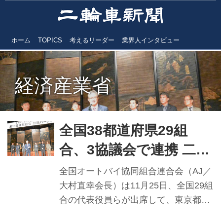
ホーム
TOPICS
考えるリーダー
業界人インタビュー
経済産業省
全国38都道府県29組
合、3協議会で連携 二輪
車業界環境改善に向けて
全国オートバイ協同組合連合会（AJ／
／AJ通常総会開催
大村直幸会長）は11月25日、全国29組
合の代表役員らが出席して、東京都港
区のANAインターコンチネンタルホテ