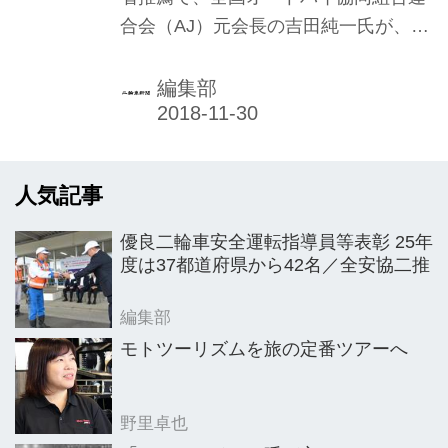
合会（AJ）元会長の吉田純一氏が、二
輪車業界団体では初となる旭日小綬章
を受章した。11月12日午後１時から東
編集部
京プリンスホテル（東京都港区）で開
催された伝達式で勲章の伝達を受けた
のち、皇居に参内して拝謁した。
人気記事
優良二輪車安全運転指導員等表彰 25年
度は37都道府県から42名／全安協二推
編集部
モトツーリズムを旅の定番ツアーへ
野里卓也