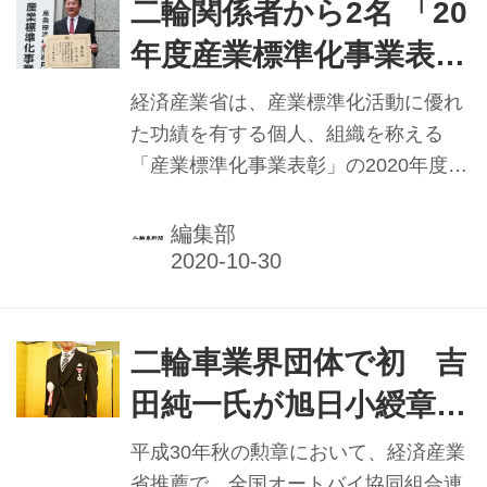
で開催されることが、BLF開催実行委
二輪関係者から2名 「20
員会（※）から発表された。3年ぶり
年度産業標準化事業表
のリアル会場が設定される今回は、オ
彰」経産省
ンライン方式とのハイブリッド開催と
経済産業省は、産業標準化活動に優れ
なる予定で、「再評価されている二輪
た功績を有する個人、組織を称える
車。人気継続のためには」をテーマ
「産業標準化事業表彰」の2020年度受
に、昨年11月のBLFオンライン開催で
賞者を決定。10月1日に東京都内のホ
発表された「二輪車産業政策ロードマ
テルで表彰式を開催した。二輪車関係
編集部
ップ2030」の取組状況の発...
からは、本田技研工業の中沢健氏（二
輪事業本部ものづくりセンターコンポ
ーネント開発部電装開発課チーフエン
ジニア）が経済産業大臣表彰を、ヤマ
二輪車業界団体で初 吉
ハ発動機の高橋宏行氏（EM技術統括
田純一氏が旭日小綬章を
部EM戦略部開発企画グループ主査）
受章
が産業技術環境局長表彰を受賞した。
平成30年秋の勲章において、経済産業
省推薦で、全国オートバイ協同組合連