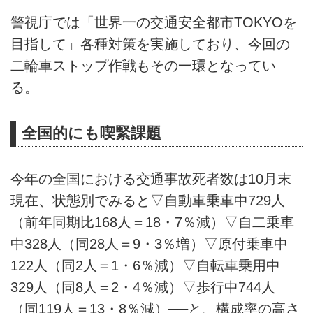
警視庁では「世界一の交通安全都市TOKYOを
目指して」各種対策を実施しており、今回の
二輪車ストップ作戦もその一環となってい
る。
全国的にも喫緊課題
今年の全国における交通事故死者数は10月末
現在、状態別でみると▽自動車乗車中729人
（前年同期比168人＝18・7％減）▽自二乗車
中328人（同28人＝9・3％増）▽原付乗車中
122人（同2人＝1・6％減）▽自転車乗用中
329人（同8人＝2・4％減）▽歩行中744人
（同119人＝13・8％減）──と、構成率の高さ