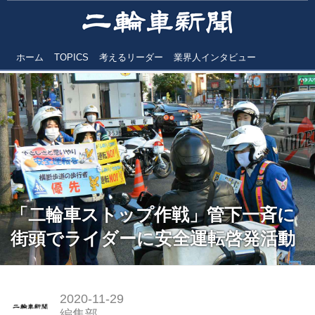
ホーム
TOPICS
考えるリーダー
業界人インタビュー
「二輪車ストップ作戦」管下一斉に
街頭でライダーに安全運転啓発活動
2020-11-29
編集部