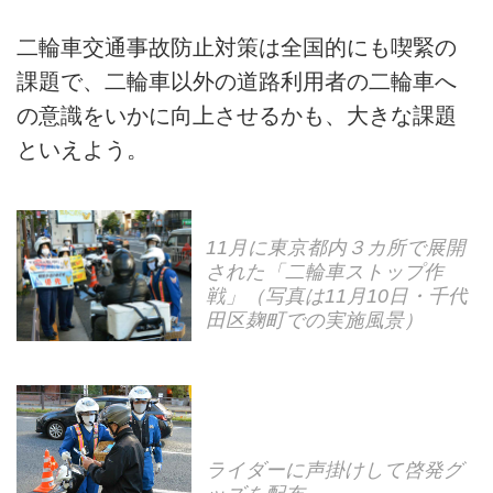
二輪車交通事故防止対策は全国的にも喫緊の
課題で、二輪車以外の道路利用者の二輪車へ
の意識をいかに向上させるかも、大きな課題
といえよう。
11月に東京都内３カ所で展開
された「二輪車ストップ作
戦」（写真は11月10日・千代
田区麹町での実施風景）
ライダーに声掛けして啓発グ