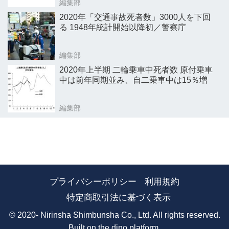
編集部
2020年「交通事故死者数」3000人を下回
る 1948年統計開始以降初／警察庁
編集部
2020年上半期 二輪乗車中死者数 原付乗車
中は前年同期並み、自二乗車中は15％増
編集部
プライバシーポリシー
利用規約
特定商取引法に基づく表示
© 2020- Nirinsha Shimbunsha Co., Ltd. All rights reserved.
Built on
the dino platform
.