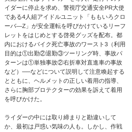
イダーに停止を求め、警視庁交通安全PR大使
である4人組アイドルユニット「ももいろクロ
ーバ—Z」が安全運転を呼びかけているリーフ
レットをはじめとする啓発グッズを配布。都
内におけるバイク死亡事故のワースト3（利用
目的は①出勤②退勤③ツーリング時、事故パ
ターンは①単独事故②右折車対直進車の事故
など）──などについて説明して注意喚起する
とともに、ヘルメットの正しい着用の指導、
さらに胸部プロテクターの効果を訴えて着用
を呼びかけた。
ライダーの中には取り締まりと勘違いして
か、最初は戸惑い気味の人も。しかし、作戦